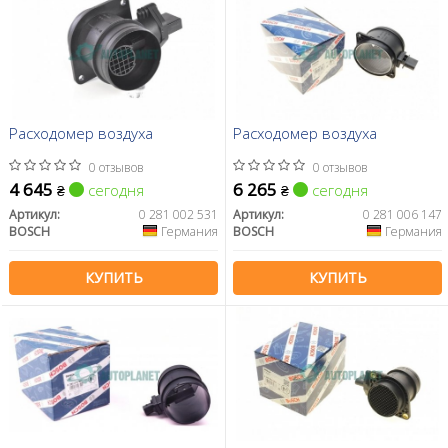
Расходомер воздуха
Расходомер воздуха
0 отзывов
0 отзывов
4 645
6 265
сегодня
сегодня
₴
₴
Артикул:
0 281 002 531
Артикул:
0 281 006 147
BOSCH
Германия
BOSCH
Германия
КУПИТЬ
КУПИТЬ