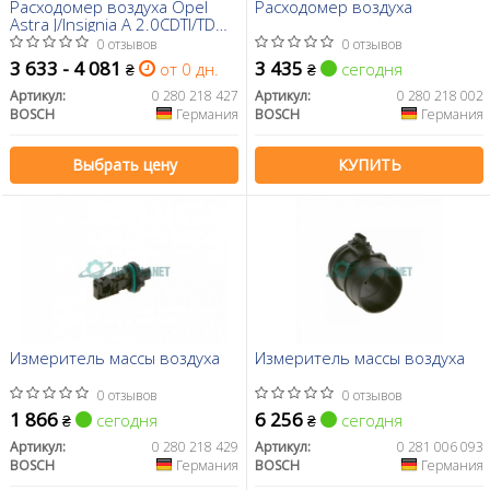
Расходомер воздуха Opel
Расходомер воздуха
Astra J/Insignia A 2.0CDTI/TD
08-
0 отзывов
0 отзывов
3 633 - 4 081
3 435
от 0 дн.
сегодня
₴
₴
Артикул:
0 280 218 427
Артикул:
0 280 218 002
BOSCH
Германия
BOSCH
Германия
Выбрать цену
КУПИТЬ
Измеритель массы воздуха
Измеритель массы воздуха
0 отзывов
0 отзывов
1 866
6 256
сегодня
сегодня
₴
₴
Артикул:
0 280 218 429
Артикул:
0 281 006 093
BOSCH
Германия
BOSCH
Германия