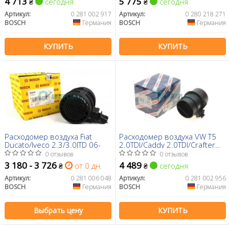
4 713
5 775
сегодня
сегодня
₴
₴
Артикул:
0 281 002 917
Артикул:
0 280 218 271
BOSCH
Германия
BOSCH
Германия
КУПИТЬ
КУПИТЬ
Расходомер воздуха Fiat
Расходомер воздуха VW T5
Ducato/Iveco 2.3/3.0JTD 06-
2.0TDI/Caddy 2.0TDI/Crafter
2.0TDI 10-
0 отзывов
0 отзывов
3 180 - 3 726
4 489
от 0 дн.
сегодня
₴
₴
Артикул:
0 281 006 048
Артикул:
0 281 002 956
BOSCH
Германия
BOSCH
Германия
Выбрать цену
КУПИТЬ