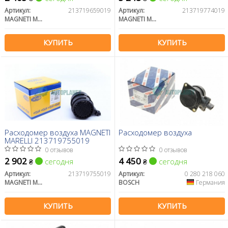
Артикул:
213719659019
Артикул:
213719774019
MAGNETI MARELLI
MAGNETI MARELLI
КУПИТЬ
КУПИТЬ
Расходомер воздуха MAGNETI
Расходомер воздуха
MARELLI 213719755019
0 отзывов
0 отзывов
2 902
4 450
сегодня
сегодня
₴
₴
Артикул:
213719755019
Артикул:
0 280 218 060
MAGNETI MARELLI
BOSCH
Германия
КУПИТЬ
КУПИТЬ