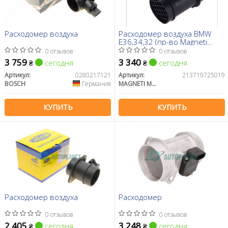
Расходомер воздуха
Расходомер воздуха BMW
E36,34,32 (пр-во Magneti
Marelli кор.код. AMMQ19725)
0 отзывов
0 отзывов
3 759
3 340
сегодня
сегодня
₴
₴
Артикул:
0280217121
Артикул:
213719725019
BOSCH
Германия
MAGNETI MARELLI
КУПИТЬ
КУПИТЬ
Расходомер воздуха
Расходомер
0 отзывов
0 отзывов
2 405
3 248
сегодня
сегодня
₴
₴