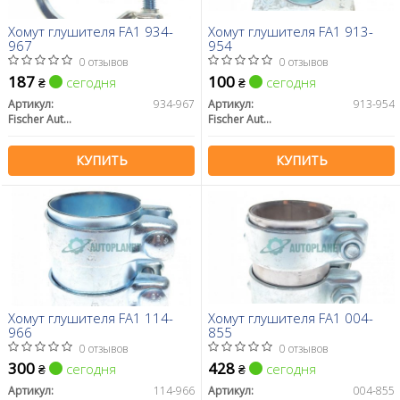
Хомут глушителя FA1 934-
Хомут глушителя FA1 913-
967
954
0 отзывов
0 отзывов
187
100
сегодня
сегодня
₴
₴
Артикул:
934-967
Артикул:
913-954
Fischer Automotive One (FA1)
Fischer Automotive One (FA1)
КУПИТЬ
КУПИТЬ
Хомут глушителя FA1 114-
Хомут глушителя FA1 004-
966
855
0 отзывов
0 отзывов
300
428
сегодня
сегодня
₴
₴
Артикул:
114-966
Артикул:
004-855