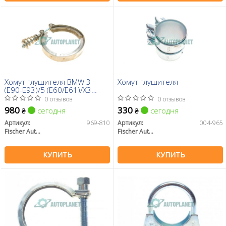
Хомут глушителя BMW 3
Хомут глушителя
(E90-E93)/5 (E60/E61)/X3
(E83/X5 (E70) 03-13 M57
0 отзывов
0 отзывов
980
330
сегодня
сегодня
₴
₴
Артикул:
969-810
Артикул:
004-965
Fischer Automotive One (FA1)
Fischer Automotive One (FA1)
КУПИТЬ
КУПИТЬ