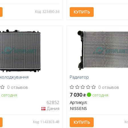
Код: 323490-34
КУПИТЬ
охолоджування
Радиатор
0 отзывов
0 отзывов
7 030
сегодня
сегодня
₴
62852
Артикул:
Дания
NISSENS
Код: 1143303-48
КУПИТЬ
К