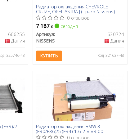
Радиатор охлаждения CHEVROLET
CRUZE, OPEL ASTRA J (пр-во Nissens)
0 отзывов
7 187
сегодня
₴
606255
Артикул:
630724
Дания
NISSENS
Дания
Код: 325746-48
КУПИТЬ
Код: 321637-48
 (E39)/7
Радиатор охлаждения BMW 3
(E30/E36)/5 (E34) 1.6-2.8 88-00
0 отзывов