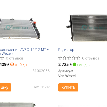
охлаждения AVEO 12/12 MT +-
Радиатор
n Wezel)
0 отзывов
0 отзывов
 409
2 725
от 0 дн.
сегодня
₴
₴
81002066
Артикул:
Van Wezel
 цену
Код: 631232
КУПИТЬ