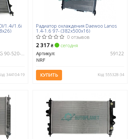
I/1.4i/1.6i
Радиатор охлаждения Daewoo Lanos
98x26)
1.4-1.6 97- (382x500x16)
0 отзывов
2 317
сегодня
₴
BSG 90-520-013
Артикул:
59122
NRF
Код: 344104-19
КУПИТЬ
Код: 555328-34