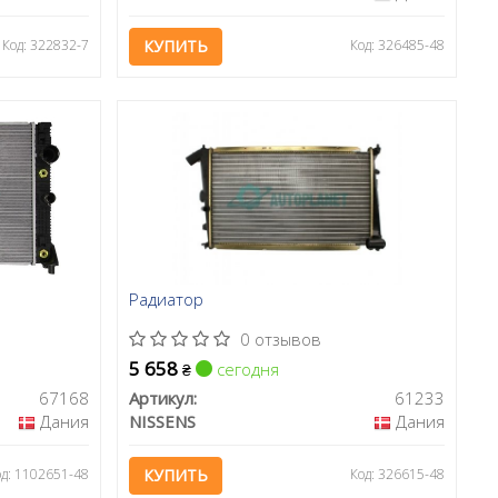
Код: 322832-7
КУПИТЬ
Код: 326485-48
Радиатор
0 отзывов
5 658
сегодня
₴
67168
Артикул:
61233
Дания
NISSENS
Дания
од: 1102651-48
КУПИТЬ
Код: 326615-48