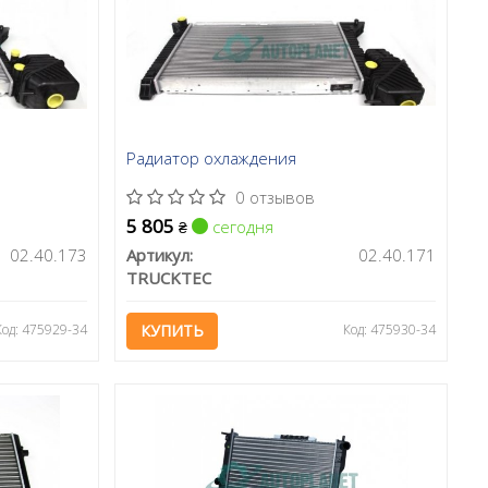
Радиатор охлаждения
0 отзывов
5 805
сегодня
₴
02.40.173
Артикул:
02.40.171
TRUCKTEC
Код: 475929-34
КУПИТЬ
Код: 475930-34