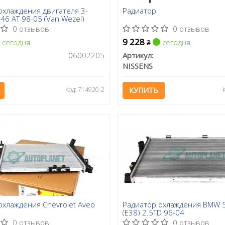
охлаждения двигателя 3-
Радиатор
E46 AT 98-05 (Van Wezel)
0 отзывов
0 отзывов
9 228
сегодня
сегодня
₴
06002205
Артикул:
NISSENS
Код: 714920-2
КУПИТЬ
охлаждения Chevrolet Aveo
Радиатор охлаждения BMW 5
-
(E38) 2.5TD 96-04
0 отзывов
0 отзывов