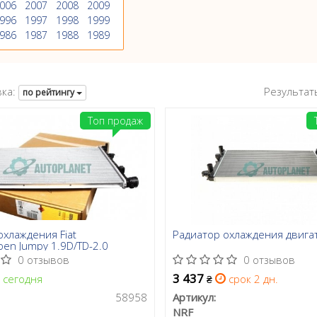
006
2007
2008
2009
996
1997
1998
1999
986
1987
1988
1989
ка:
Результат
по рейтингу
Топ продаж
охлаждения Fiat
Радиатор охлаждения двига
oen Jumpy 1.9D/TD-2.0
0 отзывов
0 отзывов
3 437
сегодня
срок 2 дн.
₴
58958
Артикул:
NRF