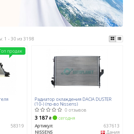
ы:
1 - 30 из 3198
Топ продаж
теля
Радиатор охлаждения DACIA DUSTER
(10-) (пр-во Nissens)
0 отзывов
3 187
сегодня
₴
58319
Артикул:
637613
NISSENS
Дания