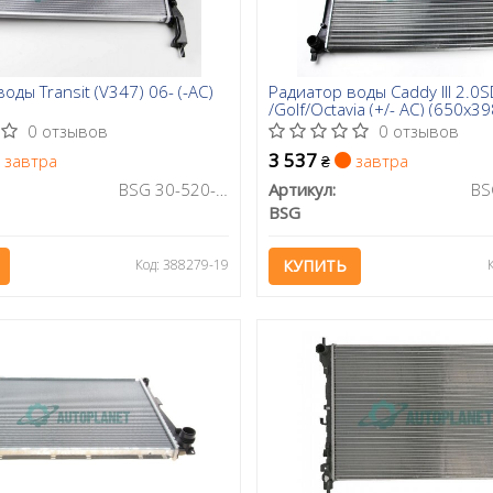
оды Transit (V347) 06- (-AC)
Радиатор воды Caddy III 2.0SD
/Golf/Octavia (+/- AC) (650x3
0 отзывов
0 отзывов
3 537
завтра
завтра
₴
BSG 30-520-004
Артикул:
BSG
Код: 388279-19
КУПИТЬ