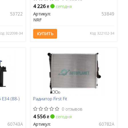
4 226
сегодня
₴
53722
Артикул:
53849
NRF
Код: 322098-34
КУПИТЬ
Код: 322102-34
E34 (88-)
Радиатор First Fit
0 отзывов
4 556
сегодня
₴
60743A
Артикул:
60782A