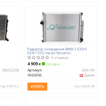
Радиатор охлаждения BMW 3 E30/5
E34/7 E32 (пр-во Nissens)
0 отзывов
4 909
сегодня
₴
58002208
Артикул:
60619A
NISSENS
Дания
Код: 618974-2
КУПИТЬ
Код: 326639-48