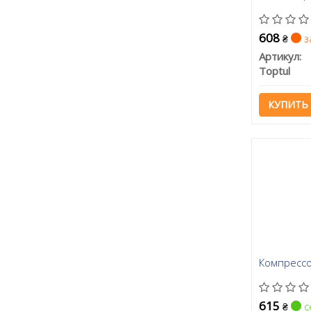
608
з
₴
Артикул:
Toptul
КУПИТЬ
Компрессо
615
с
₴