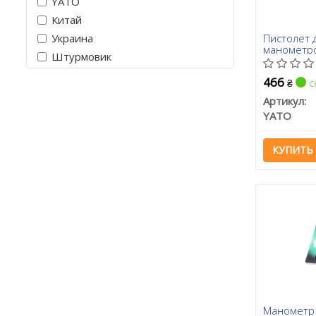
YATO
Китай
Пистолет 
Украина
манометро
Штурмовик
O=1/4" [8/
466
с
₴
Артикул:
YATO
КУПИТЬ
Манометр