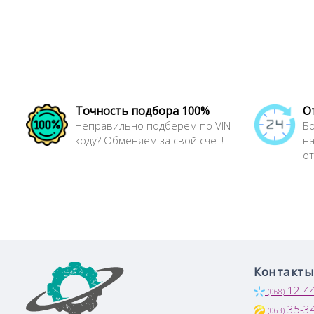
Точность подбора 100%
О
Неправильно подберем по VIN
Бо
коду? Обменяем за свой счет!
н
от
Контакты
12-4
(068)
35-3
(063)