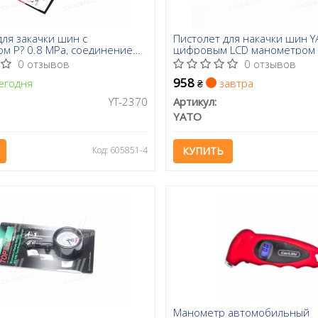
для закачки шин с
Пистолет для накачки шин Y
м P? 0.8 MPa, соединение
цифровым LCD манометром P
40], шт(YATO)
MPa, O = 1/4 "(YATO)
0 отзывов
0 отзывов
958
егодня
завтра
₴
YT-2370
Артикул:
YATO
Код: 605851-4
КУПИТЬ
Манометр автомобильный