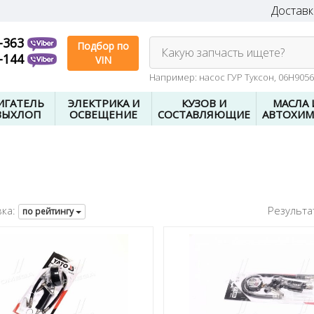
Доставк
-363
Подбор по
Какую запчасть ищете?
-144
VIN
Например: насос ГУР Туксон, 06H905
ИГАТЕЛЬ
ЭЛЕКТРИКА И
КУЗОВ И
МАСЛА 
ВЫХЛОП
ОСВЕЩЕНИЕ
СОСТАВЛЯЮЩИЕ
АВТОХИМ
ка:
Результа
по рейтингу