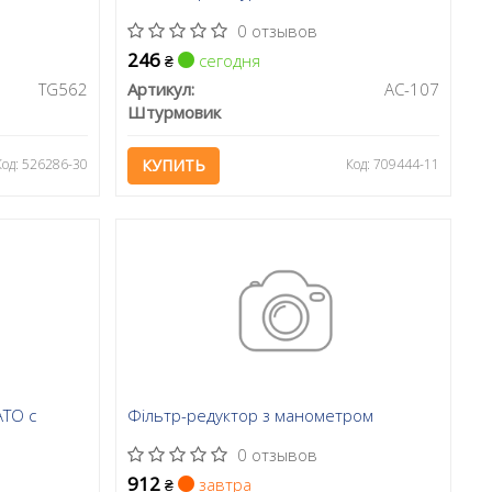
0 отзывов
246
сегодня
₴
TG562
Артикул:
АС-107
Штурмовик
Код: 526286-30
КУПИТЬ
Код: 709444-11
ATO с
Фільтр-редуктор з манометром
0 отзывов
912
завтра
₴