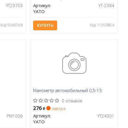
YT23703
Артикул:
YT-2384
YATO
Код: 934674-8
КУПИТЬ
Код: 1135788-4
Манометр автомобильный 0,5-15
0 отзывов
276
завтра
₴
PM1006
Артикул:
YT24301
YATO