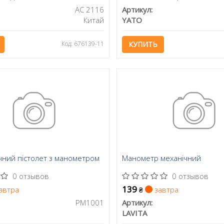
AC 2116
Артикул:
Китай
YATO
Код: 676139-11
КУПИТЬ
ний пістолет з манометром
Манометр механічний
0 отзывов
0 отзывов
139
автра
завтра
₴
PM1001
Артикул:
LAVITA