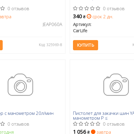
0 отзывов
0 отзывов
340
автра
срок 2 дн.
₴
JEAP060A
Артикул:
CarLife
Код: 325969-8
КУПИТЬ
р с манометром 20л/мин
Пистолет для закачки шин Y
манометром P ≤
0 отзывов
0 отзывов
1 056
егодня
завтра
₴