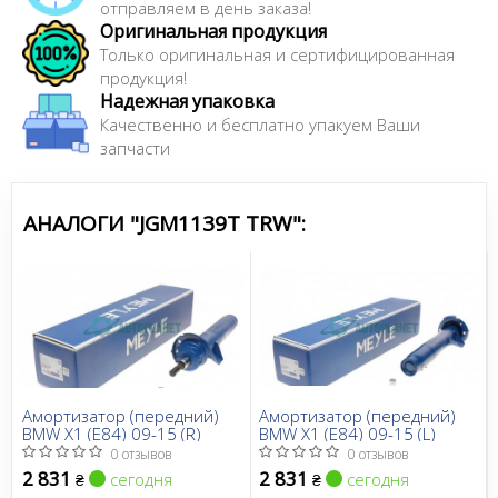
качество исполнения всех деталей и компонентов
отправляем в день заказа!
Оригинальная продукция
автомобильного тормоза, что отчасти компенсируется
Только оригинальная и сертифицированная
их невысокой ценой. Важно отметить, что в
продукция!
ассортименте TRW можно найти тормоза практически
Надежная упаковка
для всех моделей авто в мире.
Качественно и бесплатно упакуем Ваши
запчасти
Сайт:
https://www.trwaftermarket.com/en/
АНАЛОГИ "JGM1139T TRW":
Все запчасти TRW →
Амортизатор (передний)
Амортизатор (передний)
BMW X1 (E84) 09-15 (R)
BMW X1 (E84) 09-15 (L)
0 отзывов
0 отзывов
2 831
2 831
сегодня
сегодня
₴
₴