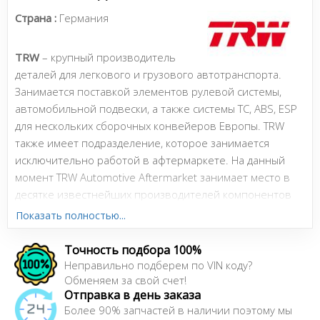
Страна :
Германия
TRW
– крупный производитель
деталей для легкового и грузового автотранспорта.
Занимается поставкой элементов рулевой системы,
автомобильной подвески, а также системы TC, ABS, ESP
для нескольких сборочных конвейеров Европы. TRW
также имеет подразделение, которое занимается
исключительно работой в афтермаркете. На данный
момент TRW Automotive Aftermarket занимает место в
десятке известнейших производителей компонентов
автотранспорта.
Показать полностью...
Товарный ряд TRW включает: тормозные колодки,
Точность подбора 100%
амортизаторы, смазки, цилиндры, рычаги
Неправильно подберем по VIN коду?
автомобильной подвески, жидкости тормоза, суппорты,
Обменяем за свой счет!
тяги рулевые, расходники, тросы, насосы
Отправка в день заказа
гидроусилителей. Автолюбители отмечают среднее
Более 90% запчастей в наличии поэтому мы