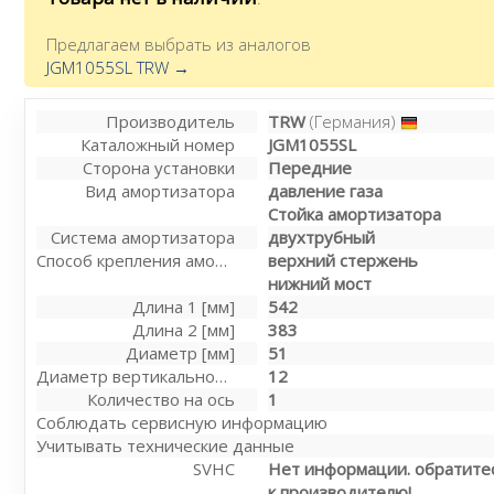
Предлагаем выбрать из аналогов
JGM1055SL TRW →
Производитель
TRW
(Германия)
Каталожный номер
JGM1055SL
Сторона установки
Передние
Вид амортизатора
давление газа
Стойка амортизатора
Система амортизатора
двухтрубный
Способ крепления амортизатора
верхний стержень
нижний мост
Длина 1 [мм]
542
Длина 2 [мм]
383
Диаметр [мм]
51
Диаметр вертикальной трубки [мм]
12
Количество на ось
1
Соблюдать сервисную информацию
Учитывать технические данные
SVHC
Нет информации. обратитес
к производителю!