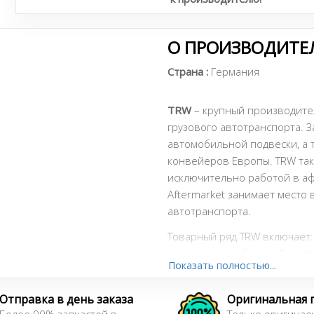
О ПРОИЗВОДИТЕ
Страна :
Германия
TRW
– крупный производител
грузового автотранспорта. 
автомобильной подвески, а т
конвейеров Европы. TRW так
исключительно работой в аф
Aftermarket занимает место
автотранспорта.
Товарный ряд TRW включает:
рычаги автомобильной подвес
Показать полностью...
расходники, тросы, насосы 
качество исполнения всех д
Отправка в день заказа
Оригинальная 
отчасти компенсируется их 