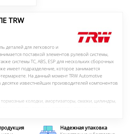
ЛЕ TRW
ь деталей для легкового и
Занимается поставкой элементов рулевой системы,
акже системы TC, ABS, ESP для нескольких сборочных
же имеет подразделение, которое занимается
термаркете. На данный момент TRW Automotive
 в десятке известнейших производителей компонентов
 тормозные колодки, амортизаторы, смазки, цилиндры,
ки, жидкости тормоза, суппорты, тяги рулевые,
гидроусилителей. Автолюбители отмечают среднее
еталей и компонентов автомобильного тормоза, что
продукция
Надежная упаковка
невысокой ценой. Важно отметить, что в ассортименте