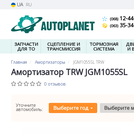
UA
RU
12-44
(068)
35-34
(063)
ЗАПЧАСТИ
СЦЕПЛЕНИЕ И
ТОРМОЗНАЯ
ДВ
ДЛЯ ТО
ТРАНСМИССИЯ
СИСТЕМА
И 
Главная
Амортизаторы
JGM1055SL TRW
Амортизатор TRW JGM1055SL
0 отзывов
Уточните
Выберите год
Выберите 
автомобиль: