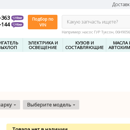
Доставк
-363
Подбор по
Какую запчасть ищете?
-144
VIN
Например: насос ГУР Туксон, 06H905
ИГАТЕЛЬ
ЭЛЕКТРИКА И
КУЗОВ И
МАСЛА 
ВЫХЛОП
ОСВЕЩЕНИЕ
СОСТАВЛЯЮЩИЕ
АВТОХИМ
марку
Выберите модель
Товара нет в наличии
.