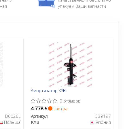
ьная и
Качественно и бесплатно
актически для всех моделей авто в мире.
ная
упакуем Ваши запчасти
rket.com/en/
Амортизатор KYB
0 отзывов
4 778
завтра
₴
D0026L
Артикул:
339197
Польша
KYB
Япония