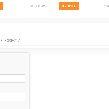
Код: 148985-34
КУПИТЬ
Код
E4303JE21A