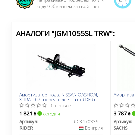
Неправильно подберем по VIN
коду? Обменяем за свой счет!
АНАЛОГИ "JGM1055SL TRW":
Амортизатор подв. NISSAN QASHQAI,
Амортиза
X-TRAIL 07- передн. лев. газ. (RIDER)
0 отзывов
1 821
3 787
сегодня
₴
₴
Артикул:
RD.3470339197
Артикул:
RIDER
Венгрия
SACHS