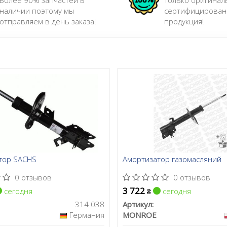
Более 90% запчастей в
Только оригинал
TRW можно найти тормоза пр
наличии поэтому мы
сертифицирован
отправляем в день заказа!
продукция!
Сайт:
https://www.trwafterma
Все запчасти TRW →
тор SACHS
Амортизатор газомасляний
0 отзывов
0 отзывов
3 722
сегодня
сегодня
₴
314 038
Артикул:
Германия
MONROE