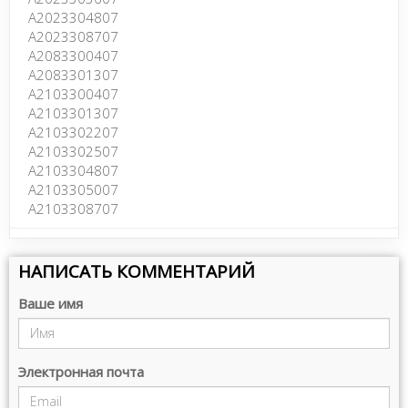
A2023304807
A2023308707
A2083300407
A2083301307
A2103300407
A2103301307
A2103302207
A2103302507
A2103304807
A2103305007
A2103308707
НАПИСАТЬ КОММЕНТАРИЙ
Ваше имя
Электронная почта