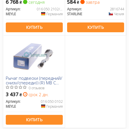
6 768
584
сегодня
завтра
₴
₴
Артикул:
016 050 2102/HD
Артикул:
2816744
MEYLE
Германия
STARLINE
Чехия
КУПИТЬ
КУПИТЬ
Рычаг подвески (передний/
снизу/спереди)) (R) MB C
(W203/W204)/E (W212)/SLK
0 отзывов
(R171) 04-
3 437
срок 2 дн.
₴
Артикул:
016 050 0102
MEYLE
Германия
КУПИТЬ