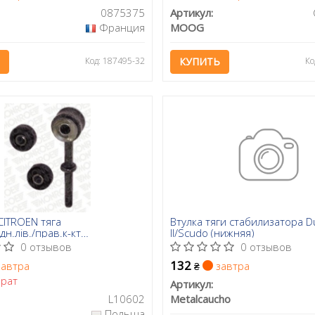
0875375
Артикул:
Франция
MOOG
Код: 187495-32
КУПИТЬ
Ко
ITROEN тяга
Втулка тяги стабилизатора D
дн.лів./прав.к-кт
II/Scudo (нижняя)
cato,Boxer 94-
0 отзывов
0 отзывов
132
автра
завтра
₴
рат
Артикул:
L10602
Metalcaucho
Польша