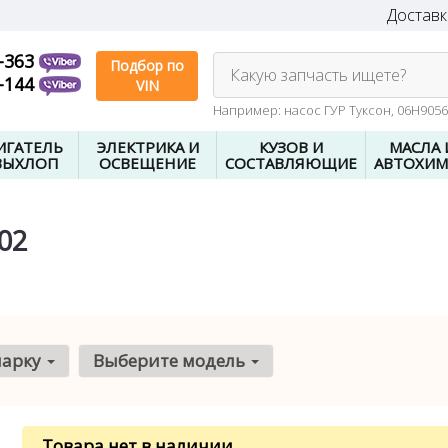
Доставк
-363
Подбор по
Какую запчасть ищете?
-144
VIN
Например: насос ГУР Туксон, 06H905
ИГАТЕЛЬ
ЭЛЕКТРИКА И
КУЗОВ И
МАСЛА 
ВЫХЛОП
ОСВЕЩЕНИЕ
СОСТАВЛЯЮЩИЕ
АВТОХИМ
02
марку
Выберите модель
Товара нет в наличии
.