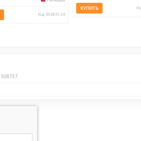
КУПИТЬ
Ко
Код: 893835-24
508737