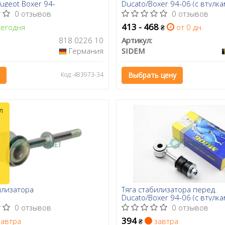
ugeot Boxer 94-
Ducato/Boxer 94-06 (c втулка
0 отзывов
0 отзывов
413 - 468
егодня
от 0 дн.
₴
818 0226 10
Артикул:
Германия
SIDEM
Код: 483973-34
Выбрать цену
л
илизатора
Тяга стабилизатора перед.
Ducato/Boxer 94-06 (с втулка
0 отзывов
0 отзывов
394
автра
завтра
₴