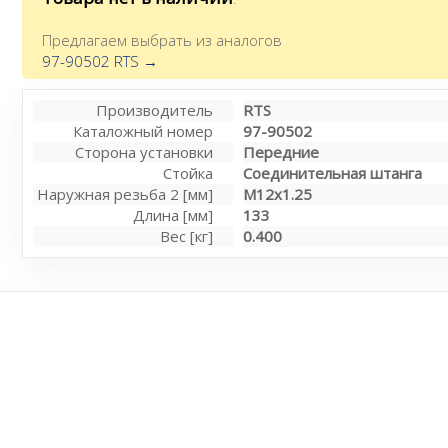
Предлагаем выбрать из аналогов
97-90502 RTS →
Производитель
RTS
Каталожный номер
97-90502
Сторона установки
Передние
Стойка
Соединительная штанга
Наружная резьба 2 [мм]
M12x1.25
Длина [мм]
133
Вес [кг]
0.400