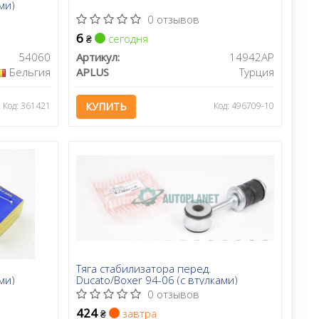
ми)
0 отзывов
6
сегодня
₴
54060
Артикул:
14942AP
Бельгия
APLUS
Турция
Код: 361421
КУПИТЬ
Код: 496709-10
Тяга стабилизатора перед.
ми)
Ducato/Boxer 94-06 (c втулками)
0 отзывов
424
завтра
₴