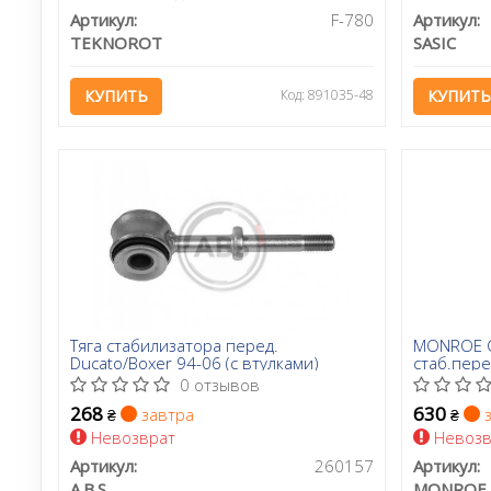
Артикул:
F-780
Артикул:
TEKNOROT
SASIC
КУПИТЬ
Код: 891035-48
КУПИТЬ
Тяга стабилизатора перед.
MONROE C
Ducato/Boxer 94-06 (c втулками)
стаб.пере
Jumper,Du
0 отзывов
268
630
завтра
з
₴
₴
Невозврат
Невозв
Артикул:
260157
Артикул:
A.B.S.
MONROE