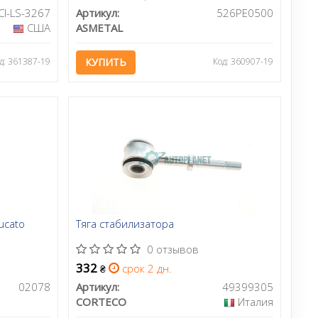
CI-LS-3267
Артикул:
526PE0500
США
ASMETAL
д: 361387-19
КУПИТЬ
Код: 360907-19
ucato
Тяга стабилизатора
0 отзывов
332
срок 2 дн.
₴
02078
Артикул:
49399305
CORTECO
Италия