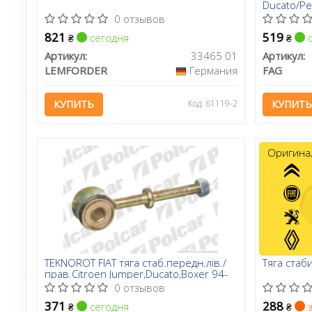
Ducato/Pe
0 отзывов
821
519
сегодня
с
₴
₴
Артикул:
33465 01
Артикул:
LEMFORDER
Германия
FAG
КУПИТЬ
Код: 61119-2
КУПИТЬ
Оригина
TEKNOROT FIAT тяга стаб.передн.лів./
Тяга стаб
прав.Citroen Jumper,Ducato,Boxer 94-
0 отзывов
371
288
сегодня
з
₴
₴