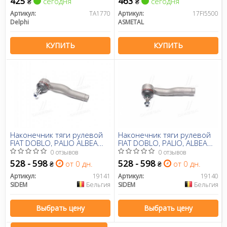
425
463
сегодня
сегодня
₴
₴
Артикул:
TA1770
Артикул:
17FI5500
Delphi
ASMETAL
КУПИТЬ
КУПИТЬ
Наконечник тяги рулевой
Наконечник тяги рулевой
FIAT DOBLO, PALIO ALBEA
FIAT DOBLO, PALIO, ALBEA
96- перед.мост справа (Пр-
96- перед. мост слева (Пр-
0 отзывов
0 отзывов
во SIDEM)
во SIDEM)
528 - 598
528 - 598
от 0 дн.
от 0 дн.
₴
₴
Артикул:
19141
Артикул:
19140
SIDEM
Бельгия
SIDEM
Бельгия
Выбрать цену
Выбрать цену