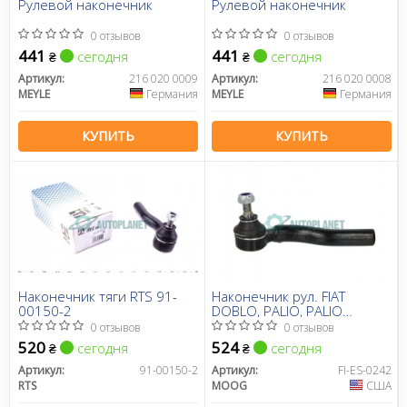
Рулевой наконечник
Рулевой наконечник
0 отзывов
0 отзывов
441
441
сегодня
сегодня
₴
₴
Артикул:
216 020 0009
Артикул:
216 020 0008
MEYLE
Германия
MEYLE
Германия
КУПИТЬ
КУПИТЬ
Наконечник тяги RTS 91-
Наконечник рул. FIAT
00150-2
DOBLO, PALIO, PALIO
WEEKEND (пр-во Moog)
0 отзывов
0 отзывов
520
524
сегодня
сегодня
₴
₴
Артикул:
91-00150-2
Артикул:
FI-ES-0242
RTS
MOOG
США