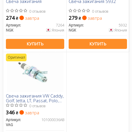
Свеча зажигания
Свеча зажигания 5932
0 отзывов
0 отзывов
274
279
завтра
завтра
₴
₴
Артикул:
7264
Артикул:
5932
NGK
Япония
NGK
Япония
КУПИТЬ
КУПИТЬ
Оригинал
Свеча зажигания VW Caddy,
Golf, Jetta, LT, Passat, Polo,
T4/Audi 80/90/100/Seat
0 отзывов
Ibiza, Toledo 1.6, 1.8, 2.0 (89-
346
завтра
₴
04) (101000036AB) VAG
Артикул:
101000036AB
VAG