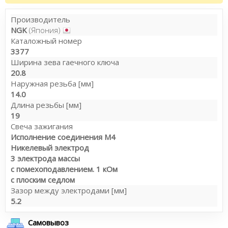
Производитель
NGK
(Япония)
Каталожный номер
3377
Ширина зева гаечного ключа
20.8
Наружная резьба [мм]
14.0
Длина резьбы [мм]
19
Свеча зажигания
Исполнение соединения М4
Никелевый электрод
3 электрода массы
с помехоподавлением. 1 кОм
с плоским седлом
Зазор между электродами [мм]
5.2
Самовывоз