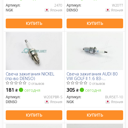
Артикул:
2470
Артикул:
W20TT
NGK
Япония
DENSO
Япония
КУПИТЬ
КУПИТЬ
Свеча зажигания NICKEL
Свеча зажигания AUDI 80
(пр-во DENSO)
VW GOLF II 1.6 83-
92/PASSAT 3 1.6 88-92 (3-
0 отзывов
0 отзывов
Ground) (пр-во NGK)
181
305
сегодня
сегодня
₴
₴
Артикул:
W20EPBR-S
Артикул:
BUR5ET-10
DENSO
Япония
NGK
Япония
КУПИТЬ
КУПИТЬ