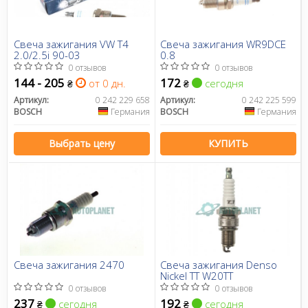
Свеча зажигания VW T4
Свеча зажигания WR9DCE
2.0/2.5i 90-03
0.8
0 отзывов
0 отзывов
144 - 205
172
от 0 дн.
сегодня
₴
₴
Артикул:
0 242 229 658
Артикул:
0 242 225 599
BOSCH
Германия
BOSCH
Германия
Выбрать цену
КУПИТЬ
Свеча зажигания 2470
Свеча зажигания Denso
Nickel TT W20TT
0 отзывов
0 отзывов
237
192
сегодня
сегодня
₴
₴