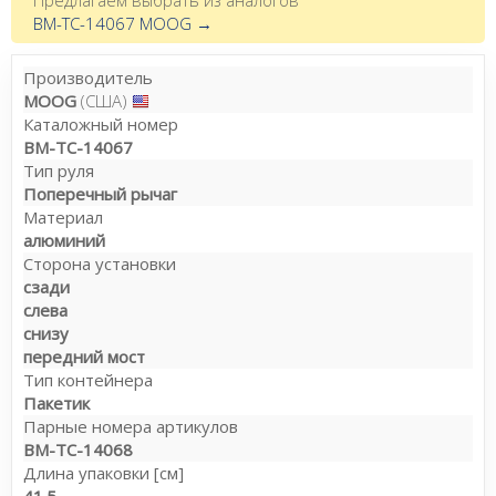
BM-TC-14067 MOOG →
Производитель
MOOG
(США)
Каталожный номер
BM-TC-14067
Тип руля
Поперечный рычаг
Материал
алюминий
Сторона установки
сзади
слева
снизу
передний мост
Тип контейнера
Пакетик
Парные номера артикулов
BM-TC-14068
Длина упаковки [см]
41.5