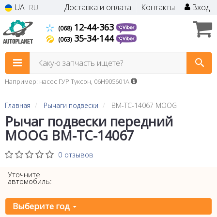
UA
Доставка и оплата
Контакты
Вход
RU
12-44-363
(068)
35-34-144
(063)
Какую запчасть ищете?
Например: насос ГУР Туксон, 06H905601A
Главная
Рычаги подвески
BM-TC-14067 MOOG
Рычаг подвески передний
MOOG BM-TC-14067
0 отзывов
Уточните
автомобиль:
Выберите год