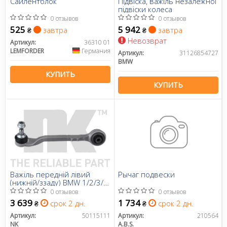
Сайлентблок
Підвіска, важіль незалежної
підвіски колеса
0 отзывов
0 отзывов
525
5 942
завтра
завтра
₴
₴
Невозврат
Артикул:
36310 01
LEMFORDER
Германия
Артикул:
31126854727
BMW
КУПИТЬ
КУПИТЬ
Важіль передній лівий
Рычаг подвески
(нижній/ззаду) BMW 1/2/3/4
2.0-3.0D 01.11-
0 отзывов
0 отзывов
3 639
1 734
срок 2 дн.
срок 2 дн.
₴
₴
Артикул:
50115111
Артикул:
210564
NK
A.B.S.