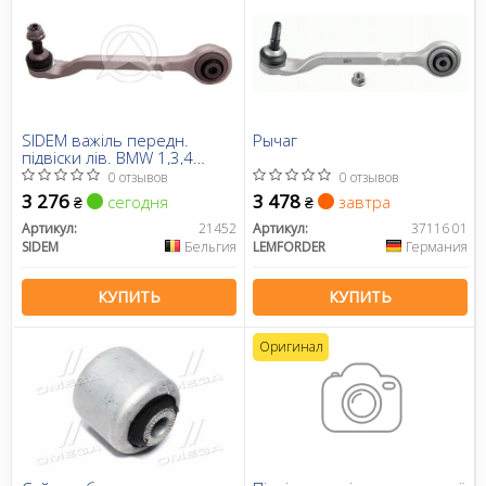
SIDEM важіль передн.
Рычаг
підвіски лів. BMW 1,3,4
(F20/F30/F32)
0 отзывов
0 отзывов
3 276
3 478
сегодня
завтра
₴
₴
Артикул:
21452
Артикул:
37116 01
SIDEM
Бельгия
LEMFORDER
Германия
КУПИТЬ
КУПИТЬ
Оригинал