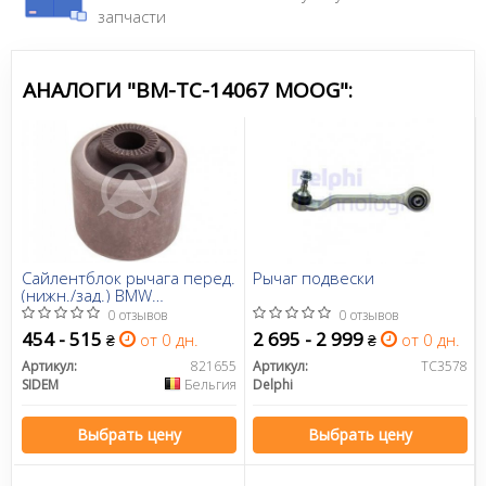
запчасти
АНАЛОГИ "BM-TC-14067 MOOG":
Сайлентблок рычага перед.
Рычаг подвески
(нижн./зад.) BMW
1/2/3/4/X3/X4 10-
0 отзывов
0 отзывов
454 - 515
2 695 - 2 999
от 0 дн.
от 0 дн.
₴
₴
Артикул:
821655
Артикул:
TC3578
SIDEM
Бельгия
Delphi
Выбрать цену
Выбрать цену