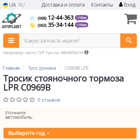
UA
Доставка и оплата
Контакты
Вход
RU
12-44-363
(068)
35-34-144
(063)
Какую запчасть ищете?
Например: насос ГУР Туксон, 06H905601A
Главная
Трос ручника
C0969B LPR
Тросик стояночного тормоза
LPR C0969B
0 отзывов
Уточните
автомобиль:
Выберите год