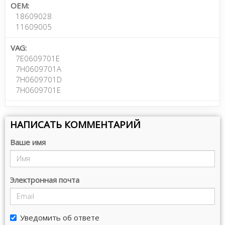
OEM:
18609028
11609005
VAG:
7E0609701E
7H0609701A
7H0609701D
7H0609701E
НАПИСАТЬ КОММЕНТАРИЙ
Ваше имя
Электронная почта
Уведомить об ответе