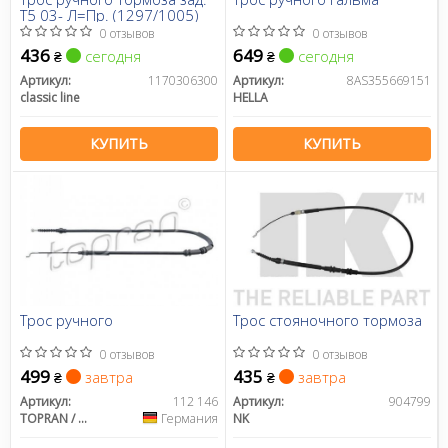
T5 03- Л=Пр. (1297/1005)
0 отзывов
0 отзывов
436
649
сегодня
сегодня
₴
₴
Артикул:
1170306300
Артикул:
8AS355669151
classic line
HELLA
КУПИТЬ
КУПИТЬ
Трос ручного
Трос стояночного тормоза
0 отзывов
0 отзывов
499
435
завтра
завтра
₴
₴
Артикул:
112 146
Артикул:
904799
TOPRAN / HANS PRIES
Германия
NK