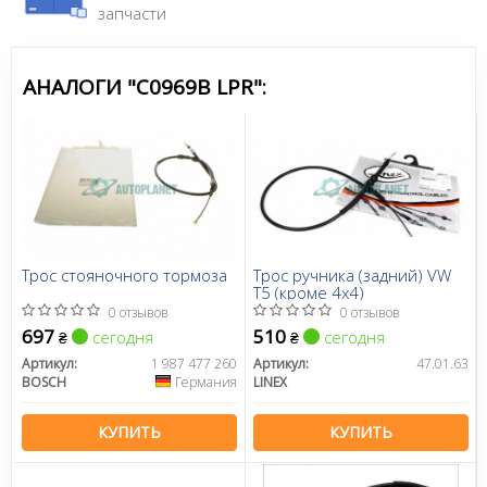
хорошее качество.
запчасти
Сайт:
www.lpr.it
АНАЛОГИ "C0969B LPR":
Трос стояночного тормоза
Трос ручника (задний) VW
T5 (кроме 4x4)
0 отзывов
0 отзывов
697
510
сегодня
сегодня
₴
₴
Артикул:
1 987 477 260
Артикул:
47.01.63
BOSCH
Германия
LINEX
КУПИТЬ
КУПИТЬ