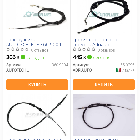
Трос ручника
Тросик стояночного
AUTOTECHTEILE 360 9004
тормоза Adriauto
0 отзывов
0 отзывов
306
445
сегодня
сегодня
₴
₴
Артикул:
360 9004
Артикул:
55.0295
AUTOTECHTEILE
ADRIAUTO
Италия
КУПИТЬ
КУПИТЬ
Трос ручного тормоза зад.
Трос ручного гальма