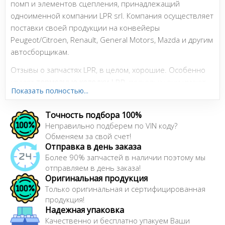
помп и элементов сцепления, принадлежащий
одноименной компании LPR srl. Компания осуществляет
поставки своей продукции на конвейеры
Peugeot/Citroen, Renault, General Motors, Mazda и другим
автосборщикам.
Отзывы о запчастях LPR, в целом, хорошие. Особенно
хвалят
тормозные колодки LPR
, поскольку они имеют
Показать полностью...
стабильный тормозной момент, низкую шумность,
невысокую скорость износа и не дорогие. Однако,
Точность подбора 100%
несмотря на то, что тормозные колодки LPR хорошо
Неправильно подберем по VIN коду?
тормозят, они достаточно жесткие и по оценке
Обменяем за свой счет!
некоторых водителей, могут чуть быстрее, чем колодки
Отправка в день заказа
других брендов, "съедать" тормозные диски и чуть
Более 90% запчастей в наличии поэтому мы
"пылят". Отличные отзывы заслужили
гидроцилиндры
отправляем в день заказа!
Оригинальная продукция
LPR
(тормозные и сцепления) - четкая работа и высокий
Только оригинальная и сертифицированная
ресурс. Автолюбители и мастера хорошо оцениваю
продукция!
шрусы LPR, а также помпы. Вся продукция этого бренда
Надежная упаковка
заслуживает внимания за демократическую цену и
Качественно и бесплатно упакуем Ваши