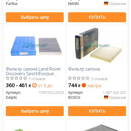
Purflux
MANN
Германия
Выбрать цену
КУПИТЬ
Фильтр салона Land Rover
Фильтр салона
Discovery Sport/Evoque
14-/Freelander 2 /Volvo S60
0 отзывов
0 отзывов
II/S80 II 06-
360 - 461
744
от 0 дн.
завтра
₴
₴
Артикул:
TSP0325226CB
Артикул:
1 987 432 205
Delphi
BOSCH
Германия
Выбрать цену
КУПИТЬ