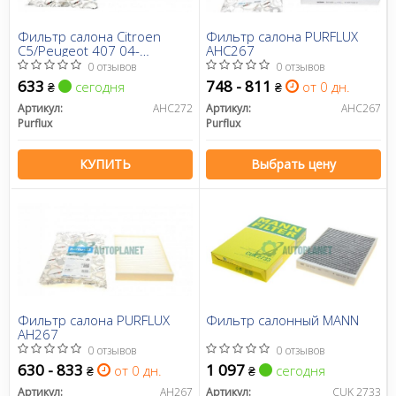
Фильтр салона Citroen
Фильтр салона PURFLUX
C5/Peugeot 407 04-
AHC267
(угольный)
0 отзывов
0 отзывов
633
748 - 811
сегодня
от 0 дн.
₴
₴
Артикул:
AHC272
Артикул:
AHC267
Purflux
Purflux
КУПИТЬ
Выбрать цену
Фильтр салона PURFLUX
Фильтр салонный MANN
AH267
0 отзывов
0 отзывов
630 - 833
1 097
от 0 дн.
сегодня
₴
₴
Артикул:
AH267
Артикул:
CUK 2733