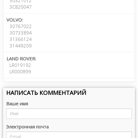
30321012
3C820047
VOLVO:
30767022
30733894
31366124
31449209
LAND ROVER:
LR019192
LR000899
НАПИСАТЬ КОММЕНТАРИЙ
Ваше имя
Электронная почта