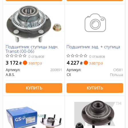
Подшипник ступицы задн.
Подшипник зад. + ступица
Transit (00-06)
0 отзывов
0 отзывов
3 172
4 227
завтра
завтра
₴
₴
Артикул:
200891
Артикул:
CX581
A.B.S.
CX
Польша
КУПИТЬ
КУПИТЬ