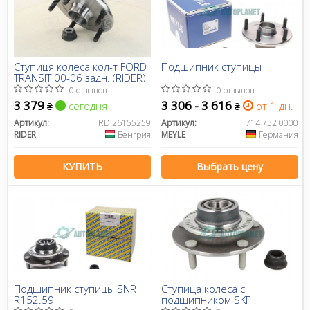
Ступиця колеса кол-т FORD
Подшипник ступицы
TRANSIT 00-06 задн. (RIDER)
0 отзывов
0 отзывов
3 379
3 306 - 3 616
сегодня
от 1 дн.
₴
₴
Артикул:
RD.26155259
Артикул:
714 752 0000
RIDER
Венгрия
MEYLE
Германия
КУПИТЬ
Выбрать цену
Подшипник ступицы SNR
Ступица колеса с
R152.59
подшипником SKF