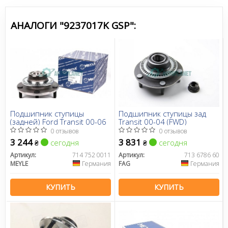
АНАЛОГИ "9237017K GSP":
Подшипник ступицы
Подшипник ступицы зад
(задней) Ford Transit 00-06
Transit 00-04 (FWD)
0 отзывов
0 отзывов
3 244
3 831
сегодня
сегодня
₴
₴
Артикул:
714 752 0011
Артикул:
713 6786 60
MEYLE
Германия
FAG
Германия
КУПИТЬ
КУПИТЬ