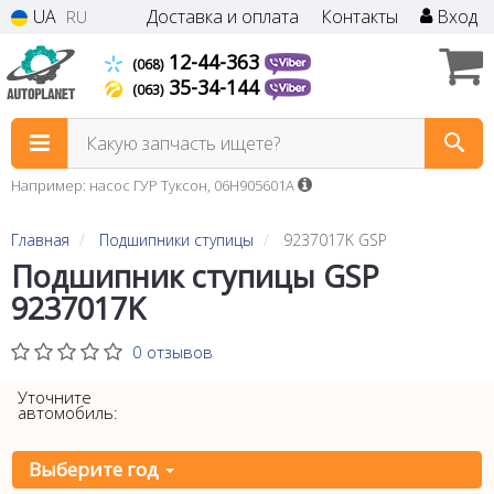
UA
Доставка и оплата
Контакты
Вход
RU
12-44-363
(068)
35-34-144
(063)
Какую запчасть ищете?
Например: насос ГУР Туксон, 06H905601A
Главная
Подшипники ступицы
9237017K GSP
Подшипник ступицы GSP
9237017K
0 отзывов
Уточните
автомобиль:
Выберите год