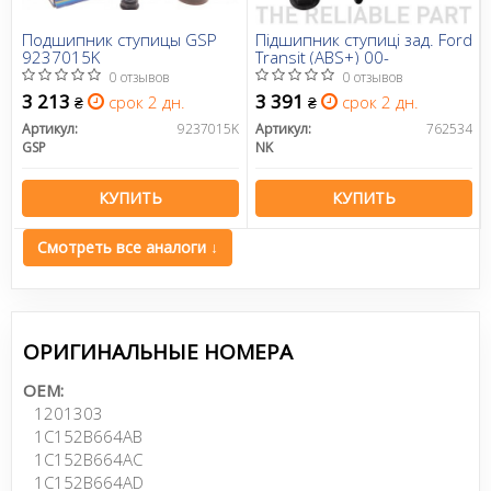
Подшипник ступицы GSP
Пiдшипник ступиці зад. Ford
9237015K
Transit (ABS+) 00-
0 отзывов
0 отзывов
3 213
3 391
срок 2 дн.
срок 2 дн.
₴
₴
Артикул:
9237015K
Артикул:
762534
GSP
NK
КУПИТЬ
КУПИТЬ
Смотреть все аналоги ↓
ОРИГИНАЛЬНЫЕ НОМЕРА
OEM:
1201303
1C152B664AB
1C152B664AC
1C152B664AD