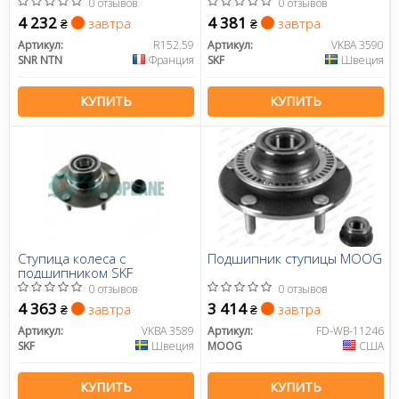
0 отзывов
0 отзывов
4 232
4 381
завтра
завтра
₴
₴
Артикул:
R152.59
Артикул:
VKBA 3590
SNR NTN
Франция
SKF
Швеция
КУПИТЬ
КУПИТЬ
Ступица колеса с
Подшипник ступицы MOOG
подшипником SKF
0 отзывов
0 отзывов
4 363
3 414
завтра
завтра
₴
₴
Артикул:
VKBA 3589
Артикул:
FD-WB-11246
SKF
Швеция
MOOG
США
КУПИТЬ
КУПИТЬ