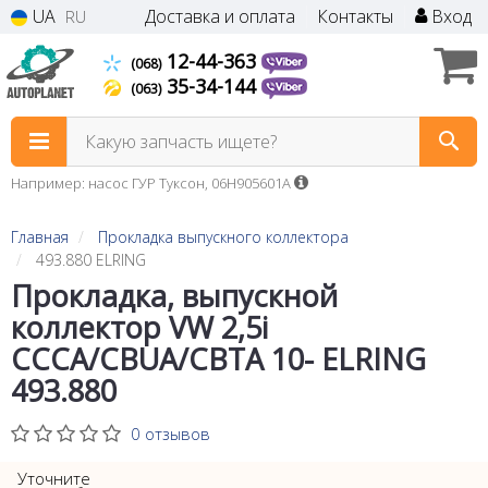
UA
Доставка и оплата
Контакты
Вход
RU
12-44-363
(068)
35-34-144
(063)
Какую запчасть ищете?
Например: насос ГУР Туксон, 06H905601A
Главная
Прокладка выпускного коллектора
493.880 ELRING
Прокладка, выпускной
коллектор VW 2,5i
CCCA/CBUA/CBTA 10- ELRING
493.880
0 отзывов
Уточните