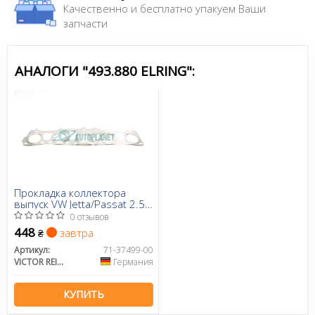
Качественно и бесплатно упакуем Ваши
запчасти
Сайт:
http://www.elring.ru/
Все запчасти ELRING →
АНАЛОГИ "493.880 ELRING":
Прокладка коллектора
выпуск VW Jetta/Passat 2.5 i
06-
0 отзывов
448
завтра
₴
Артикул:
71-37499-00
VICTOR REINZ
Германия
КУПИТЬ