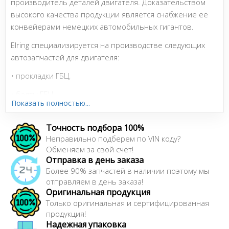
производитель деталей двигателя. Доказательством
высокого качества продукции является снабжение ее
конвейерами немецких автомобильных гигантов.
Elring специализируется на производстве следующих
автозапчастей для двигателя:
• прокладки ГБЦ,
• болты ГБЦ,
Показать полностью...
• прокладки для масляных поддонов, впускных и
выпускных коллекторов, водяных насосов,
Точность подбора 100%
компрессоров, турбин, КПП, мостов и т.п.
Неправильно подберем по VIN коду?
Обменяем за свой счет!
• комплекты прокладок под соответствующий ремонт
Отправка в день заказа
двигателя,
Более 90% запчастей в наличии поэтому мы
отправляем в день заказа!
• сальники и маслосъемные колпачки,
Оригинальная продукция
Только оригинальная и сертифицированная
• герметики
продукция!
• наборы уплотнителей и уплотнительные материалы
Надежная упаковка