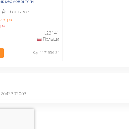
к кермової тяги
0 отзывов
автра
рат
L23141
Польша
Код: 1171956-24
2043302003