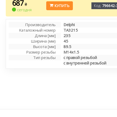
687
₴
КУПИТЬ
Код:
796642-
сегодня
Производитель
Delphi
Каталожный номер
TA3215
Длина [мм]
235
Ширина (мм)
45
Высота [мм]
89.5
Размер резьбы
M14x1.5
Тип резьбы
с правой резьбой
с внутренней резьбой