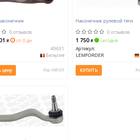
наконечник
Наконечник рулевой тяги
0 отзывов
0 отзывов
101
1 750
от 0 дн.
сегодня
₴
₴
49631
Артикул:
Бельгия
LEMFORDER
 цену
Код: 668329
КУПИТЬ
Ко