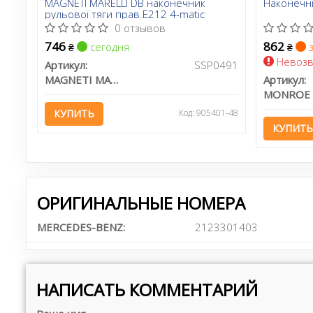
MAGNETI MARELLI DB наконечник
Наконечни
рульової тяги прав.E212 4-matic
0 отзывов
746
862
сегодня
з
₴
₴
Невозв
Артикул:
SSP0491
MAGNETI MARELLI
Артикул:
MONROE
КУПИТЬ
Код: 905401-48
КУПИТЬ
ОРИГИНАЛЬНЫЕ НОМЕРА
MERCEDES-BENZ:
2123301403
НАПИСАТЬ КОММЕНТАРИЙ