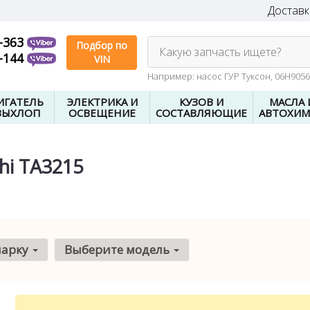
Доставк
-363
Подбор по
Какую запчасть ищете?
-144
VIN
Например: насос ГУР Туксон, 06H905
ИГАТЕЛЬ
ЭЛЕКТРИКА И
КУЗОВ И
МАСЛА 
ВЫХЛОП
ОСВЕЩЕНИЕ
СОСТАВЛЯЮЩИЕ
АВТОХИМ
hi TA3215
марку
Выберите модель