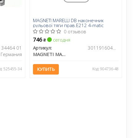
MAGNETI MARELLI DB наконечник
рульової тяги прав.E212 4-matic
0 отзывов
746
сегодня
₴
34464 01
Артикул:
301191604910
Германия
MAGNETI MARELLI
д: 525455-34
КУПИТЬ
Код: 904736-48