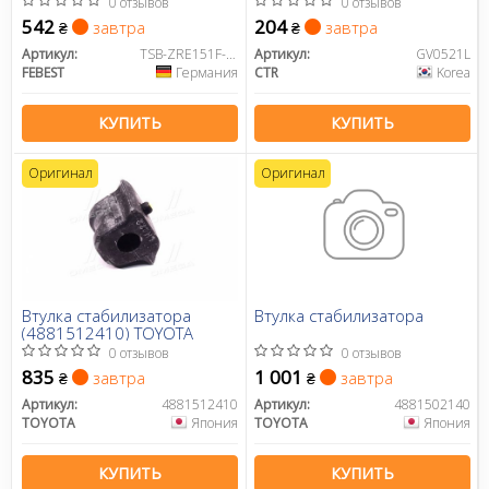
Corolla 05-19 I.D. = 21,2 OLD
0 отзывов
0 отзывов
CVT-86L (пр-во CTR)
542
204
завтра
завтра
₴
₴
Артикул:
TSB-ZRE151F-KIT
Артикул:
GV0521L
FEBEST
Германия
CTR
Korea
КУПИТЬ
КУПИТЬ
Оригинал
Оригинал
Втулка стабилизатора
Втулка стабилизатора
(4881512410) TOYOTA
0 отзывов
0 отзывов
835
1 001
завтра
завтра
₴
₴
Артикул:
4881512410
Артикул:
4881502140
TOYOTA
Япония
TOYOTA
Япония
КУПИТЬ
КУПИТЬ