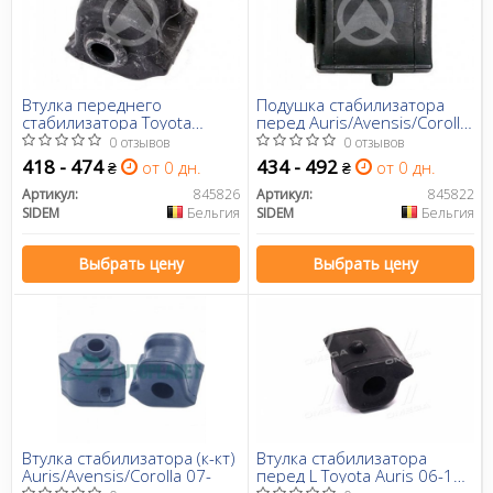
Втулка переднего
Подушка стабилизатора
стабилизатора Toyota
перед Auris/Avensis/Corolla
Avensis 08-(d=24 mm) Л.
06- Л.
0 отзывов
0 отзывов
418 - 474
434 - 492
от 0 дн.
от 0 дн.
₴
₴
Артикул:
845826
Артикул:
845822
SIDEM
Бельгия
SIDEM
Бельгия
Выбрать цену
Выбрать цену
Втулка стабилизатора (к-кт)
Втулка стабилизатора
Auris/Avensis/Corolla 07-
перед L Toyota Auris 06-18