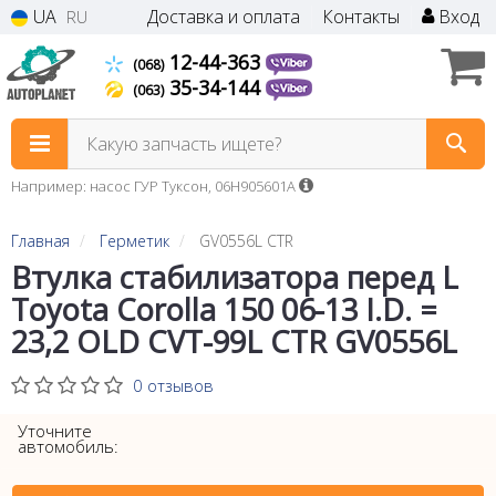
UA
Доставка и оплата
Контакты
Вход
RU
12-44-363
(068)
35-34-144
(063)
Какую запчасть ищете?
Например: насос ГУР Туксон, 06H905601A
Главная
Герметик
GV0556L CTR
Втулка стабилизатора перед L
Toyota Corolla 150 06-13 I.D. =
23,2 OLD CVT-99L CTR GV0556L
0 отзывов
Уточните
автомобиль: