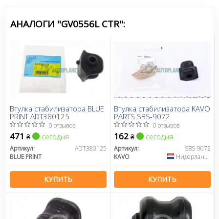
Все запчасти CTR →
АНАЛОГИ "GV0556L CTR":
Втулка стабилизатора BLUE
Втулка стабилизатора KAVO
PRINT ADT380125
PARTS SBS-9072
0 отзывов
0 отзывов
471
162
сегодня
сегодня
₴
₴
Артикул:
ADT380125
Артикул:
SBS-9072
BLUE PRINT
KAVO
Нидерланды
КУПИТЬ
КУПИТЬ