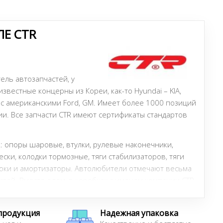
Е CTR
ель автозапчастей, у
звестные концерны из Кореи, как-то Hyundai – KIA,
 с американскими Ford, GM. Имеет более 1000 позиций
ии. Все запчасти CTR имеют сертификаты стандартов
: опоры шаровые, втулки, рулевые наконечники,
ки, колодки тормозные, тяги стабилизаторов, тяги
оки и амортизаторы. Автолюбители отмечают весьма
стей. Вместе с тем, в коробках с именем компании CTR
EM-запчасти для корейского автотранспорта, но по
ин приятный момент: большая часть деталей для авто
продукция
Надежная упаковка
совместимы с автомобилями Hyundai.