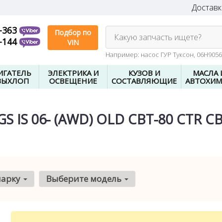
Доставк
-363
Подбор по
Какую запчасть ищете?
-144
VIN
Например: насос ГУР Туксон, 06H905
ИГАТЕЛЬ
ЭЛЕКТРИКА И
КУЗОВ И
МАСЛА 
ВЫХЛОП
ОСВЕЩЕНИЕ
СОСТАВЛЯЮЩИЕ
АВТОХИМ
S IS 06- (AWD) OLD CBT-80 CTR C
марку
Выберите модель