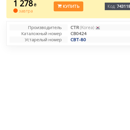
1 278
₴
КУПИТЬ
Код:
74311
завтра
Производитель
CTR
(Korea)
Каталожный номер
CB0424
Устарелый номер
CBT-80