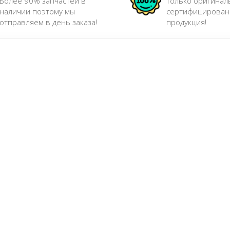
Более 90% запчастей в
Только оригинал
наличии поэтому мы
сертифицирован
отправляем в день заказа!
продукция!
Сайт:
http://www.neoctr.kr/
Все запчасти CTR →