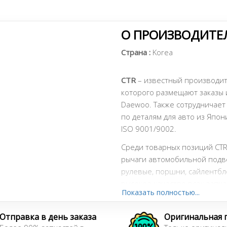
О ПРОИЗВОДИТЕЛ
Страна :
Korea
CTR
– известный производит
которого размещают заказы и
Daewoo. Также сотрудничает
по деталям для авто из Япон
ISO 9001/9002.
Среди товарных позиций CTR
рычаги автомобильной подвес
рулевые, поршни, сайлентбл
высокое качество всех запча
Показать полностью...
они могут найти все те же O
более низким ценам. Еще од
Отправка в день заказа
Оригинальная 
KIA от этой компании также 