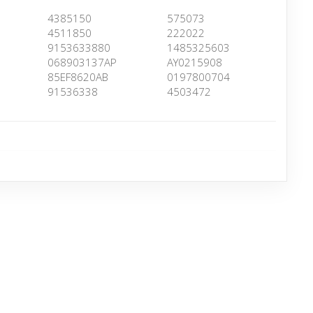
4385150
575073
4511850
222022
9153633880
1485325603
068903137AP
AY0215908
85EF8620AB
0197800704
91536338
4503472