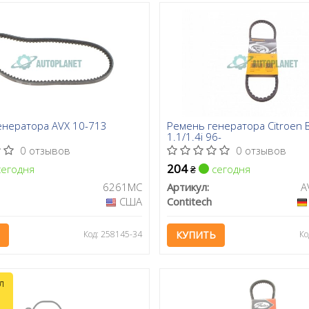
енератора AVX 10-713
Ремень генератора Citroen B
1.1/1.4i 96-
0 отзывов
0 отзывов
204
егодня
сегодня
₴
6261MC
Артикул:
A
США
Contitech
Код: 258145-34
КУПИТЬ
Ко
л