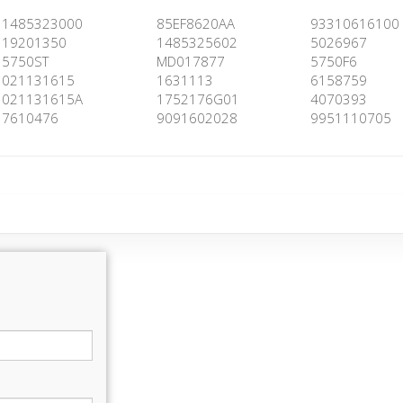
1485323000
85EF8620AA
93310616100
19201350
1485325602
5026967
5750ST
MD017877
5750F6
021131615
1631113
6158759
021131615A
1752176G01
4070393
7610476
9091602028
9951110705