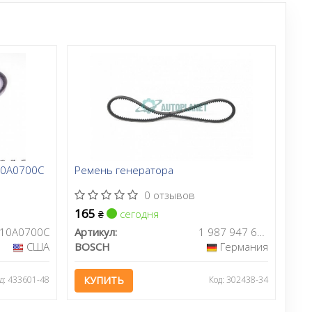
10A0700C
Ремень генератора
0 отзывов
165
сегодня
₴
10A0700C
Артикул:
1 987 947 683
США
BOSCH
Германия
д: 433601-48
КУПИТЬ
Код: 302438-34