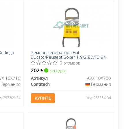
erlingo
Ремень генератора Fiat
Ducato/Peugeot Boxer 1.9/2.8D/TD 94-
0 отзывов
202
сегодня
₴
VX 10X710
Артикул:
AVX 10X700
Германия
Contitech
Германия
д: 257309-34
КУПИТЬ
Код: 258354-34