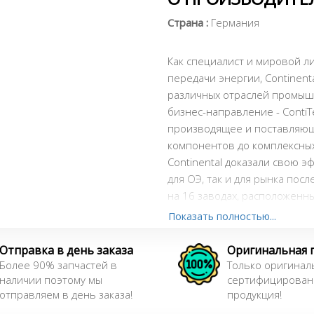
Страна :
Германия
Как специалист и мировой л
передачи энергии, Continent
различных отраслей промыш
бизнес-направление - Conti
производящее и поставляющ
компонентов до комплексны
Continental доказали свою э
для ОЭ, так и для рынка пос
на 16 заводах, расположенны
производство сертифицирова
Показать полностью...
16949.
Отправка в день заказа
Оригинальная 
Более 90% запчастей в
Только оригинал
Сайт:
www.contitech.de
наличии поэтому мы
сертифицирован
отправляем в день заказа!
продукция!