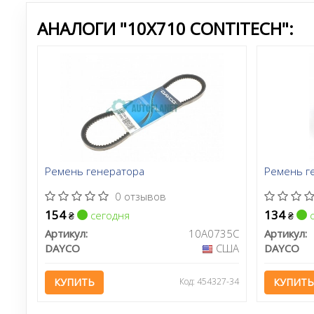
АНАЛОГИ "10X710 CONTITECH":
Ремень генератора
Ремень г
0 отзывов
154
134
сегодня
с
₴
₴
Артикул:
10A0735C
Артикул:
DAYCO
США
DAYCO
КУПИТЬ
Код: 454327-34
КУПИТЬ