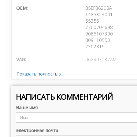
OEM:
85EF8620BA
1485323001
55356
7700704698
9086107300
809110550
7302819
VAG:
068903137AM
АВТОВАЗ:
3701720
Показать полностью...
RENAULT:
7700621031
НАПИСАТЬ КОММЕНТАРИЙ
DAIHATSU:
9004832126
Ваше имя
VOLVO:
950805
PORSCHE:
99919201350
Электронная почта