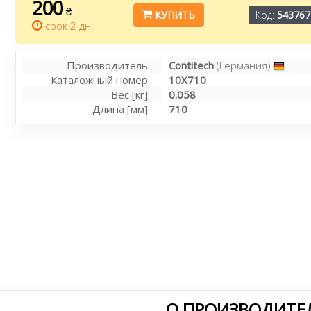
200
₴
КУПИТЬ
Код:
543767
срок 2 дн.
Производитель
Contitech
(Германия)
Каталожный номер
10X710
Вес [кг]
0.058
Длина [мм]
710
О ПРОИЗВОДИТЕЛ