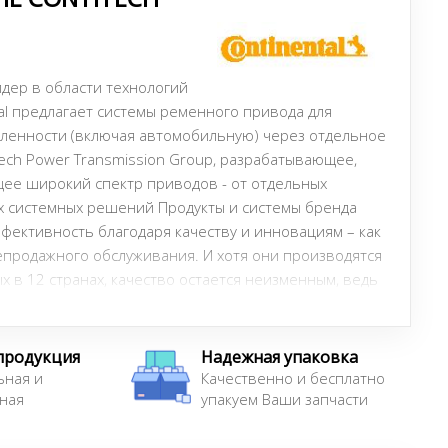
идер в области технологий
al предлагает системы ременного привода для
ленности (включая автомобильную) через отдельное
Tech Power Transmission Group, разрабатывающее,
ее широкий спектр приводов - от отдельных
х системных решений Продукты и системы бренда
ффективность благодаря качеству и инновациям – как
лепродажного обслуживания. И хотя они производятся
х в 12 странах, качество остается неизменным, ведь
но согласно DIN EN ISO 9001, 14001 and ISO/TS
продукция
Надежная упаковка
ьная и
Качественно и бесплатно
ная
упакуем Ваши запчасти