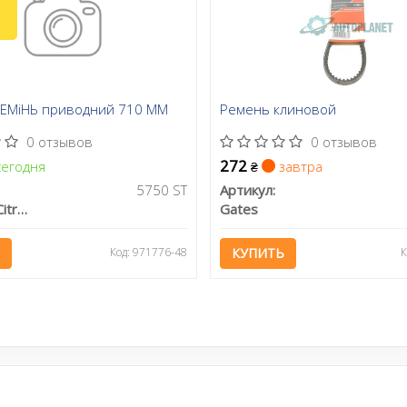
РЕМіНЬ приводний 710 ММ
Ремень клиновой
0 отзывов
0 отзывов
272
егодня
завтра
₴
5750 ST
Артикул:
Peugeot/Citroen
Gates
Код: 971776-48
КУПИТЬ
К