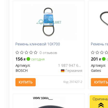
Ремень клиновой 10X700
Ремень г
0 отзывов
156
201
сегодня
с
₴
₴
Артикул:
1 987 947 630
Артикул:
BOSCH
Германия
Gates
КУПИТЬ
Код: 297427-2
КУПИТЬ
Оригина