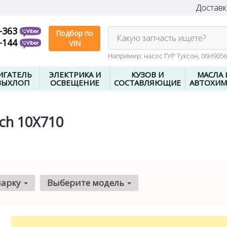
Доставк
-363
Подбор по
Какую запчасть ищете?
-144
VIN
Например: насос ГУР Туксон, 06H905
ИГАТЕЛЬ
ЭЛЕКТРИКА И
КУЗОВ И
МАСЛА 
ВЫХЛОП
ОСВЕЩЕНИЕ
СОСТАВЛЯЮЩИЕ
АВТОХИМ
ch 10X710
марку
Выберите модель