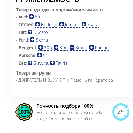
Товар подходит к маркам/моделям авто:
-
Audi:
80
-
Citroen:
Berlingo
,
Jumper
,
Xsara
-
Fiat:
Ducato
-
Ford:
Sierra
-
Peugeot:
206
,
306
,
Boxer
,
Partner
-
Porsche:
911
-
Zaz:
Slavuta
,
Tavria
Товарная группа:
- ДВИГАТЕЛЬ И ВЫХЛОП
Ремень генератора
Точность подбора 100%
Неправильно подберем по VIN
коду? Обменяем за свой счет!