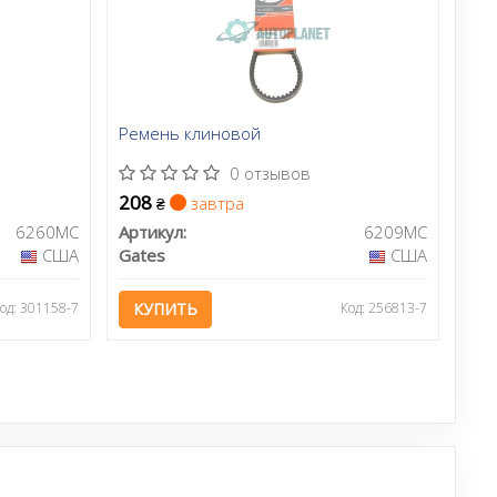
Ремень клиновой
0 отзывов
208
завтра
₴
6260MC
Артикул:
6209MC
США
Gates
США
од: 301158-7
КУПИТЬ
Код: 256813-7