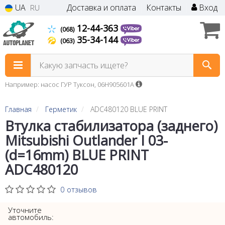
UA
Доставка и оплата
Контакты
Вход
RU
12-44-363
(068)
35-34-144
(063)
Какую запчасть ищете?
Например: насос ГУР Туксон, 06H905601A
Главная
Герметик
ADC480120 BLUE PRINT
Втулка стабилизатора (заднего)
Mitsubishi Outlander I 03-
(d=16mm) BLUE PRINT
ADC480120
0 отзывов
Уточните
автомобиль: