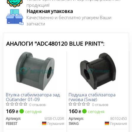
продукция!
Надежная упаковка
Качественно и бесплатно упакуем Ваши
запчасти
АНАЛОГИ "ADC480120 BLUE PRINT":
Втулка стабилизатора зад.
Подушка стабілізатора
Outlander 01-09
гумова (Swag)
0 отзывов
0 отзывов
169
160
сегодня
сегодня
₴
₴
Артикул:
MSB-CU20R
Артикул:
80102450
FEBEST
Германия
SWAG
Германия