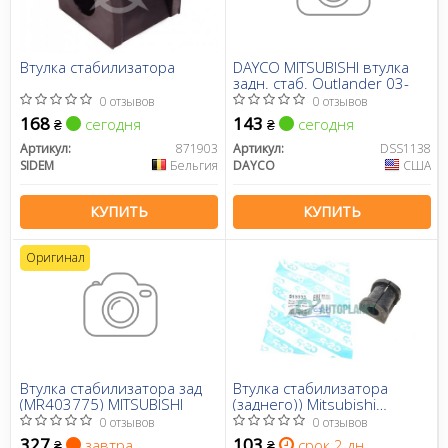
Втулка стабилизатора
DAYCO MITSUBISHI втулка
задн. стаб. Outlander 03-
0 отзывов
0 отзывов
168
143
сегодня
сегодня
₴
₴
Артикул:
871903
Артикул:
DSS1138
SIDEM
Бельгия
DAYCO
США
КУПИТЬ
КУПИТЬ
Оригинал
Втулка стабилизатора зад
Втулка стабилизатора
(MR403775) MITSUBISHI
(заднего)) Mitsubishi
Outlander I 03-
0 отзывов
0 отзывов
327
103
завтра
срок 2 дн.
₴
₴