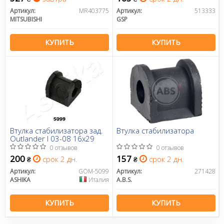
Артикул:
MR403775
Артикул:
513333
MITSUBISHI
GSP
КУПИТЬ
КУПИТЬ
Втулка стабилизатора зад.
Втулка стабилизатора
Outlander I 03-08 16х29
0 отзывов
0 отзывов
200
157
срок 2 дн.
срок 2 дн.
₴
₴
Артикул:
GOM-5099
Артикул:
271428
ASHIKA
Италия
A.B.S.
КУПИТЬ
КУПИТЬ