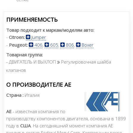
ПРИМЕНЯЕМОСТЬ
Товар подходит к маркам/моделям авто:
-
Citroen:
Jumper
-
Peugeot:
406
,
605
,
806
,
Boxer
Товарная группа:
- ДВИГАТЕЛЬ И ВЫХЛОП
Регулировочная шайба
клапанов
О ПРОИЗВОДИТЕЛЕ AE
Страна :
Италия
AE
- известная компания по
производству компонентов двигателя, основана в 1899
году в
США
. На сегодняшний момент компания AE
входит в состав Federal Mogul Corp. Корпорации также