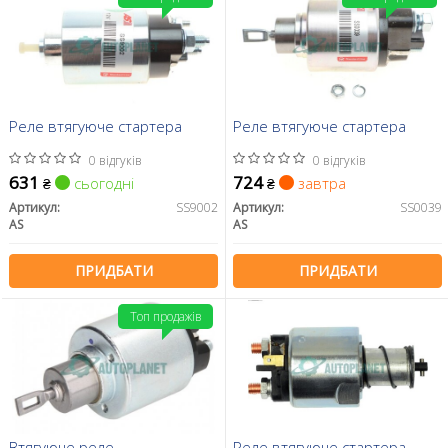
Реле втягуюче стартера
Реле втягуюче стартера
0 відгуків
0 відгуків
631
724
сьогодні
завтра
₴
₴
Артикул:
SS9002
Артикул:
SS0039
AS
AS
ПРИДБАТИ
ПРИДБАТИ
Топ продажів
Втягуюче реле
Реле втягуюче стартера