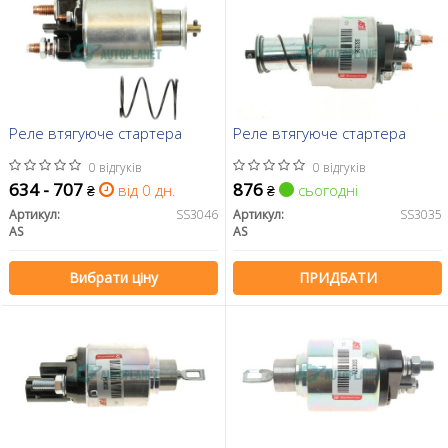
Реле втягуюче стартера
Реле втягуюче стартера
0 відгуків
0 відгуків
634 - 707
876
від 0 дн.
сьогодні
₴
₴
Артикул:
SS3046
Артикул:
SS3035
AS
AS
Вибрати ціну
ПРИДБАТИ