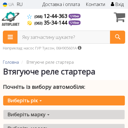
RU
Доставка і оплата
Контакти
Вхід
UA
12-44-363
(068)
35-34-144
(063)
Яку запчастину шукаєте?
Наприклад: насос ГУР Туксон, 06H905601A
Головна
Втягуюче реле стартера
Втягуюче реле стартера
Почніть із вибору автомобіля:
Виберіть рік
Виберіть марку