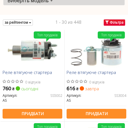
Виберіть модель
1 - 30 из 448
за рейтингом
Фільтра
Топ продажів
Топ продажів
Реле втягуюче стартера
Реле втягуюче стартера
0 відгуків
0 відгуків
760
616
сьогодні
завтра
₴
₴
Артикул:
SS5002
Артикул:
SS3004
AS
AS
ПРИДБАТИ
ПРИДБАТИ
Топ продажів
Топ продажів