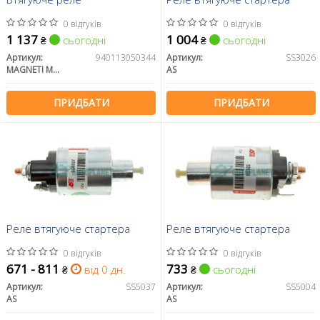
0 відгуків
0 відгуків
1 137
1 004
сьогодні
сьогодні
₴
₴
Артикул:
940113050344
Артикул:
SS3026
MAGNETI MARELLI
AS
ПРИДБАТИ
ПРИДБАТИ
Реле втягуюче стартера
Реле втягуюче стартера
0 відгуків
0 відгуків
671 - 811
733
від 0 дн.
сьогодні
₴
₴
Артикул:
SS5037
Артикул:
SS5004
AS
AS