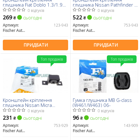
глушника Fiat Doblo 1.3/1.9
глушника Nissan Pathfinder III
JTD 05-/Opel Combo 1.3 CDTI
2.5/3.0 dCi 05-
0 відгуків
0 відгуків
05-12
(гумометалевий)
269
522
сьогодні
сьогодні
₴
₴
Артикул:
123-943
Артикул:
753-943
Fischer Automotive One (FA1)
Fischer Automotive One (FA1)
ПРИДБАТИ
ПРИДБАТИ
Топ продажів
Топ продажів
Кронштейн кріплення
Гумка глушника MB G-class
глушника Nissan Micra
(W461/W463) 06-
C+C/Note 1.4 06-12
0 відгуків
0 відгуків
231
96
сьогодні
сьогодні
₴
₴
Артикул:
753-929
Артикул:
143-909
Fischer Automotive One (FA1)
Fischer Automotive One (FA1)