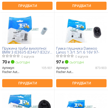
ПРИДБАТИ
ПРИДБАТИ
Пружина труби вихлопної
Гумка глушника Daewoo
BMW 3 (E36)/5 (E34)/7 (E32)/8
Lanos 1.3/1.5/1.6 16V 97-
(E31) -98
0 відгуків
0 відгуків
70
97
сьогодні
сьогодні
₴
₴
Артикул:
105-901
Артикул:
873-903
Fischer Automotive One (FA1)
Fischer Automotive One (FA1)
ПРИДБАТИ
ПРИДБАТИ