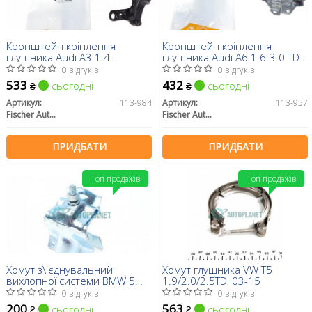
Кронштейн кріплення
Кронштейн кріплення
глушника Audi A3 1.4
глушника Audi A6 1.6-3.0 TDI
TFSI/1.6/Golf V/VI 1.4 TSI 03-
97-05
0 відгуків
0 відгуків
12
533
432
сьогодні
сьогодні
₴
₴
Артикул:
113-984
Артикул:
113-957
Fischer Automotive One (FA1)
Fischer Automotive One (FA1)
ПРИДБАТИ
ПРИДБАТИ
Топ продажів
Топ продажів
Хомут з\'єднувальний
Хомут глушника VW T5
вихлопної системи BMW 5
1.9/2.0/2.5TDI 03-15
(E34)/7 (E32) -95
0 відгуків
0 відгуків
200
563
сьогодні
сьогодні
₴
₴