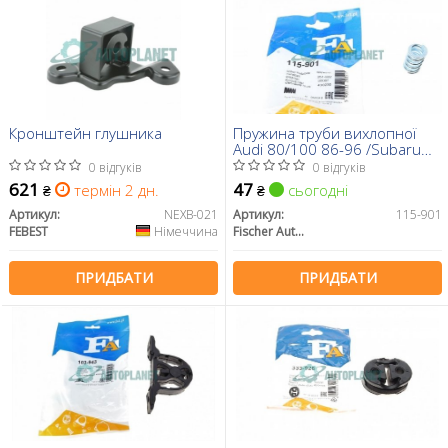
Кронштейн глушника
Пружина труби вихлопної
Audi 80/100 86-96 /Subaru
Justy 87-95
0 відгуків
0 відгуків
621
47
термін 2 дн.
сьогодні
₴
₴
Артикул:
NEXB-021
Артикул:
115-901
FEBEST
Німеччина
Fischer Automotive One (FA1)
ПРИДБАТИ
ПРИДБАТИ