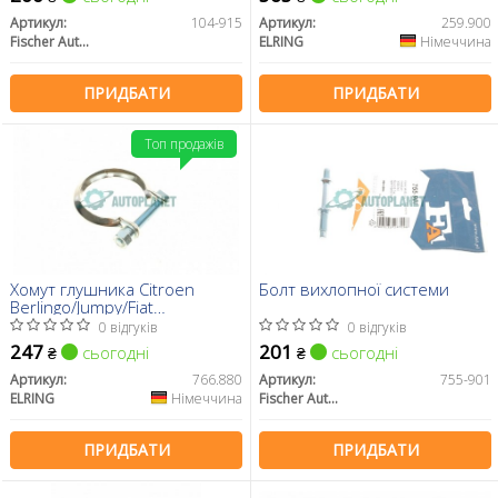
Артикул:
104-915
Артикул:
259.900
Fischer Automotive One (FA1)
ELRING
Німеччина
ПРИДБАТИ
ПРИДБАТИ
Топ продажів
Хомут глушника Citroen
Болт вихлопної системи
Berlingo/Jumpy/Fiat
Scudo/Peugeot
0 відгуків
0 відгуків
Expert/Partner 96- (67mm)
247
201
сьогодні
сьогодні
₴
₴
Артикул:
766.880
Артикул:
755-901
ELRING
Німеччина
Fischer Automotive One (FA1)
ПРИДБАТИ
ПРИДБАТИ