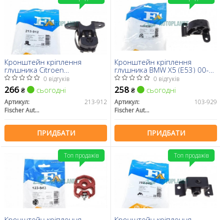
Кронштейн кріплення
Кронштейн кріплення
глушника Citroen
глушника BMW X5 (E53) 00-
Jumpy/Peugeot Expert 2.0 16V
06
0 відгуків
0 відгуків
07-
266
258
сьогодні
сьогодні
₴
₴
Артикул:
213-912
Артикул:
103-929
Fischer Automotive One (FA1)
Fischer Automotive One (FA1)
ПРИДБАТИ
ПРИДБАТИ
Топ продажів
Топ продажів
Кронштейн кріплення
Кронштейн кріплення