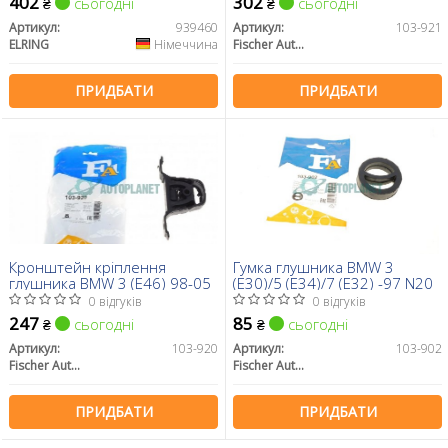
402
302
сьогодні
сьогодні
₴
₴
Артикул:
939460
Артикул:
103-921
ELRING
Німеччина
Fischer Automotive One (FA1)
ПРИДБАТИ
ПРИДБАТИ
Кронштейн кріплення
Гумка глушника BMW 3
глушника BMW 3 (E46) 98-05
(E30)/5 (E34)/7 (E32) -97 N20
0 відгуків
0 відгуків
247
85
сьогодні
сьогодні
₴
₴
Артикул:
103-920
Артикул:
103-902
Fischer Automotive One (FA1)
Fischer Automotive One (FA1)
ПРИДБАТИ
ПРИДБАТИ