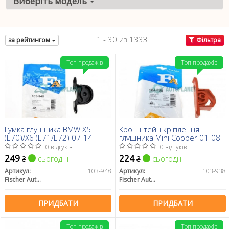
Виберіть модель
1 - 30 из 1333
за рейтингом
Фільтра
Топ продажів
Топ продажів
Гумка глушника BMW X5
Кронштейн кріплення
(E70)/X6 (E71/E72) 07-14
глушника Mini Cooper 01-08
0 відгуків
0 відгуків
249
224
сьогодні
сьогодні
₴
₴
Артикул:
103-948
Артикул:
103-938
Fischer Automotive One (FA1)
Fischer Automotive One (FA1)
ПРИДБАТИ
ПРИДБАТИ
Топ продажів
Топ продажів