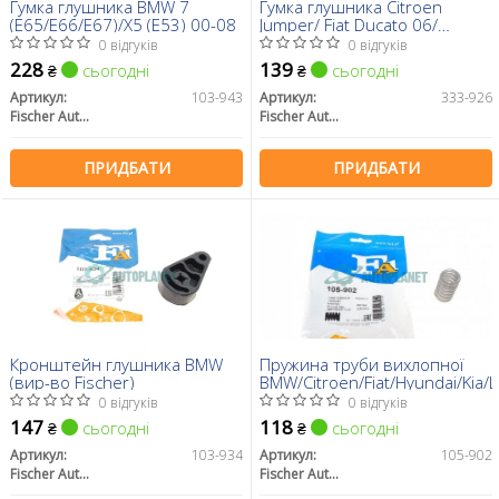
Гумка глушника BMW 7
Гумка глушника Citroen
(E65/E66/E67)/X5 (E53) 00-08
Jumper/ Fiat Ducato 06/
Peugeot Boxer 06-
0 відгуків
0 відгуків
228
139
сьогодні
сьогодні
₴
₴
Артикул:
103-943
Артикул:
333-926
Fischer Automotive One (FA1)
Fischer Automotive One (FA1)
ПРИДБАТИ
ПРИДБАТИ
Кронштейн глушника BMW
Пружина труби вихлопної
(вир-во Fischer)
BMW/Citroen/Fiat/Hyundai/Kia/
0 відгуків
0 відгуків
147
118
сьогодні
сьогодні
₴
₴
Артикул:
103-934
Артикул:
105-902
Fischer Automotive One (FA1)
Fischer Automotive One (FA1)