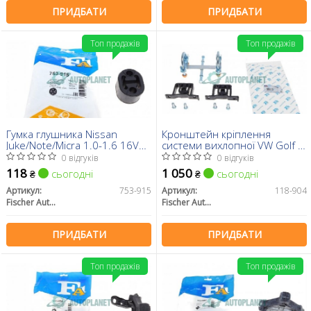
ПРИДБАТИ
ПРИДБАТИ
Топ продажів
Топ продажів
Гумка глушника Nissan
Кронштейн кріплення
Juke/Note/Micra 1.0-1.6 16V
системи вихлопної VW Golf IV
03-
97-06 (к-кт)
0 відгуків
0 відгуків
118
1 050
сьогодні
сьогодні
₴
₴
Артикул:
753-915
Артикул:
118-904
Fischer Automotive One (FA1)
Fischer Automotive One (FA1)
ПРИДБАТИ
ПРИДБАТИ
Топ продажів
Топ продажів