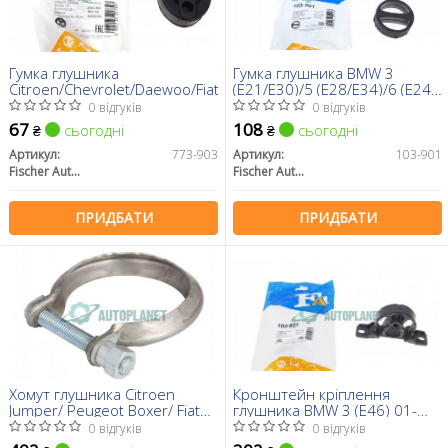
Гумка глушника
Гумка глушника BMW 3
Citroen/Chevrolet/Daewoo/Fiat/Hyundai/Kia/Mazda/Mitsubishi/Su
(E21/E30)/5 (E28/E34)/6 (E24)
-89
0 відгуків
0 відгуків
67
108
сьогодні
сьогодні
₴
₴
Артикул:
773-903
Артикул:
103-901
Fischer Automotive One (FA1)
Fischer Automotive One (FA1)
ПРИДБАТИ
ПРИДБАТИ
Хомут глушника Citroen
Кронштейн кріплення
Jumper/ Peugeot Boxer/ Fiat
глушника BMW 3 (E46) 01-
Ducato 06-/ Renault Trafic 01-
(гумометалевий)
0 відгуків
0 відгуків
(d=73mm)