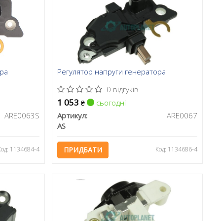
ора
Регулятор напруги генератора
0 відгуків
1 053
сьогодні
₴
ARE0063S
Артикул:
ARE0067
AS
Код: 1134684-4
ПРИДБАТИ
Код: 1134686-4