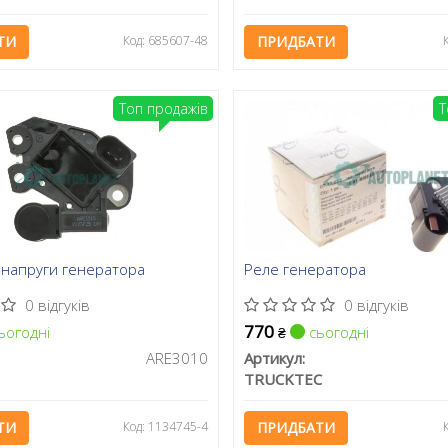
ТИ
Код: 685607-48
ПРИДБАТИ
Топ продажів
Т
 напруги генератора
Реле генератора
0 відгуків
0 відгуків
770
ьогодні
сьогодні
₴
ARE3010
Артикул:
TRUCKTEC
ТИ
Код: 1134745-4
ПРИДБАТИ