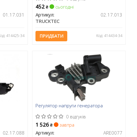
452
сьогодні
₴
01.17.031
Артикул:
02.17.013
TRUCKTEC
Код: 414425-34
ПРИДБАТИ
Код: 414434-34
Регулятор напруги генератора
0 відгуків
1 526
завтра
₴
02.17.088
Артикул:
ARE0077