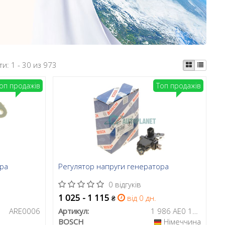
ти:
1 - 30 из 973
оп продажів
Топ продажів
ора
Регулятор напруги генератора
0 відгуків
1 025 - 1 115
від 0 дн.
₴
ARE0006
Артикул:
1 986 AE0 130
BOSCH
Німеччина