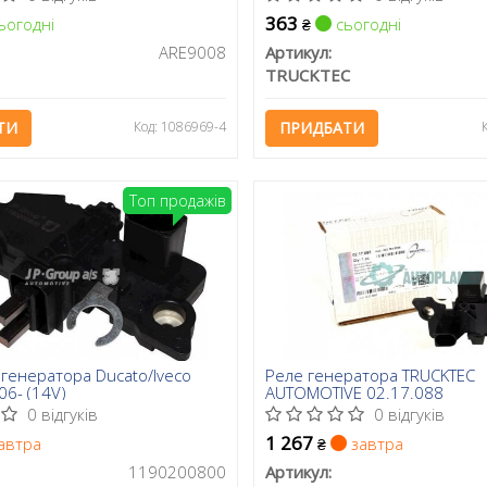
363
ьогодні
сьогодні
₴
ARE9008
Артикул:
TRUCKTEC
ТИ
Код: 1086969-4
ПРИДБАТИ
Топ продажів
 генератора Ducato/Iveco
Реле генератора TRUCKTEC
06- (14V)
AUTOMOTIVE 02.17.088
0 відгуків
0 відгуків
1 267
автра
завтра
₴
1190200800
Артикул: