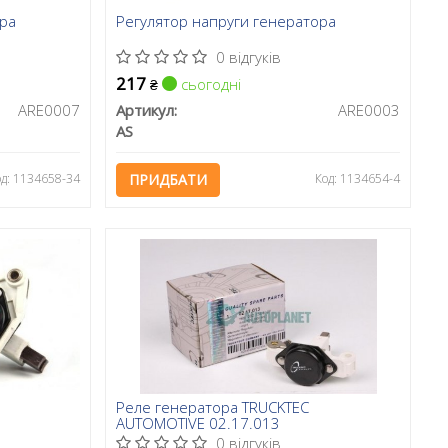
ора
Регулятор напруги генератора
0 відгуків
217
сьогодні
₴
ARE0007
Артикул:
ARE0003
AS
од: 1134658-34
ПРИДБАТИ
Код: 1134654-4
Реле генератора TRUCKTEC
AUTOMOTIVE 02.17.013
0 відгуків