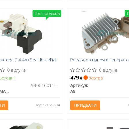
Топ продажів
Т
атора (14.4V) Seat Ibiza/Fiat
Регулятор напруги генерат
0 відгуків
0 відгуків
479
ьогодні
завтра
₴
940016011900
Артикул:
MAGNETI MARELLI
AS
ТИ
Код: 521659-34
ПРИДБАТИ