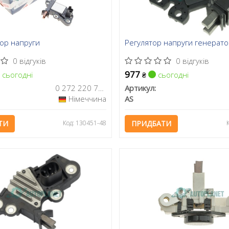
тор напруги
Регулятор напруги генерат
0 відгуків
0 відгуків
977
сьогодні
сьогодні
₴
0 272 220 736
Артикул:
Німеччина
AS
ТИ
Код: 130451-48
ПРИДБАТИ