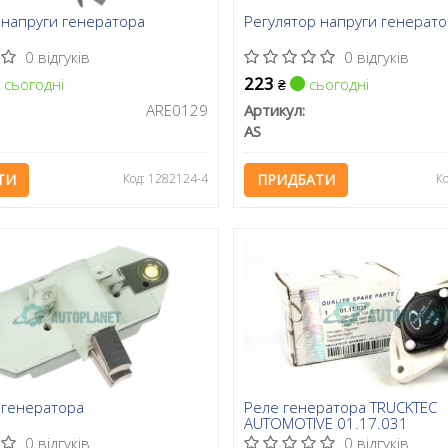
 напруги генератора
Регулятор напруги генерат
0 відгуків
0 відгуків
223
сьогодні
сьогодні
₴
ARE0129
Артикул:
AS
ТИ
Код: 1282124-4
ПРИДБАТИ
К
 генератора
Реле генератора TRUCKTEC
AUTOMOTIVE 01.17.031
0 відгуків
0 відгуків