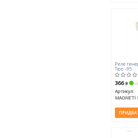
Реле генер
Tipo -95
366
с
₴
Артикул:
ПРИДБА