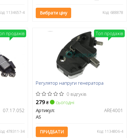
Код: 1134657-4
Вибрати ціну
Код: 688878
оп продажів
Топ продажів
Регулятор напруги генератора
0 відгуків
279
сьогодні
₴
07.17.052
Артикул:
ARE4001
AS
Код: 478311-34
ПРИДБАТИ
Код: 1134806-4