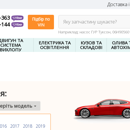
Доставка і
-363
Підбір по
Яку запчастину шукаєте?
-144
VIN
Наприклад: насос ГУР Туксон, 06H9056
ДВИГУН ТА
ЕЛЕКТРИКА ТА
КУЗОВ ТА
ОЛИВА 
СИСТЕМА
ОСВІТЛЕННЯ
СКЛАДОВІ
АВТОХІМ
ВИХЛОПУ
я:
еріть модель
016
2017
2018
2019