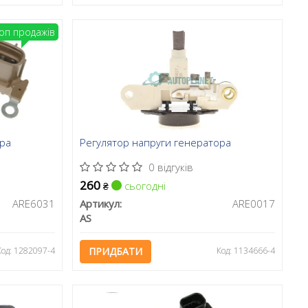
оп продажів
ора
Регулятор напруги генератора
0 відгуків
260
сьогодні
₴
ARE6031
Артикул:
ARE0017
AS
Код: 1282097-4
ПРИДБАТИ
Код: 1134666-4