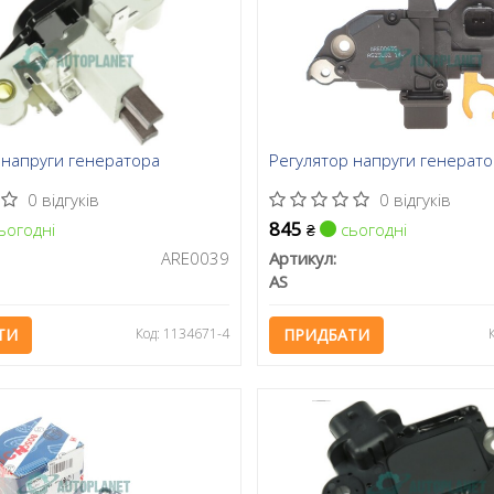
 напруги генератора
Регулятор напруги генерат
0 відгуків
0 відгуків
845
ьогодні
сьогодні
₴
ARE0039
Артикул:
AS
ТИ
Код: 1134671-4
ПРИДБАТИ