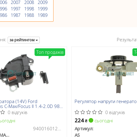
006
2007
2008
2009
996
1997
1998
1999
986
1987
1988
1989
ня:
Результа
за рейтингом
Топ продажів
Т
ратора (14V) Ford
Регулятор напруги генерат
s C-Max/Focus II 1.4-2.0D 98-
0 відгуків
0 відгуків
224
ьогодні
сьогодні
₴
940016012300
Артикул:
MAGNETI MARELLI
AS