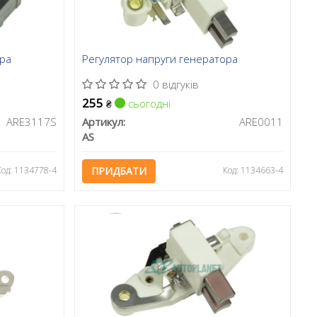
ора
Регулятор напруги генератора
0 відгуків
255
сьогодні
₴
ARE3117S
Артикул:
ARE0011
AS
Код: 1134778-4
ПРИДБАТИ
Код: 1134663-4