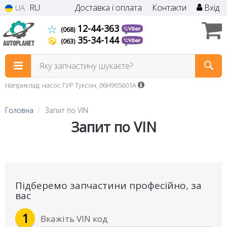
RU
Доставка і оплата
Контакти
Вхід
UA
12-44-363
(068)
35-34-144
(063)
Яку запчастину шукаєте?
Наприклад: насос ГУР Туксон, 06H905601A
Головна
Запит по VIN
Запит по VIN
×
Підберемо запчастини професійно, за
вас
1
Вкажіть VIN код