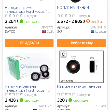
Натягувач ременя
РОЛИК НАТЯЖНИЙ
генератора Ford Focus 1.8
TDCi 04-12
0 відгуків
0 відгуків
2 264
2 572 - 2 805
сьогодні
від 0 дн.
₴
₴
Артикул:
APV2775
Артикул:
VKM 34110
DAYCO
США
SKF
Швеція
ПРИДБАТИ
Вибрати ціну
Натяжник ременя
Натяжн механізм генерат
генератора Ford Focus 1.8
TDCi 04-12
0 відгуків
0 відгуків
2 428
320
сьогодні
сьогодні
₴
₴
Артикул:
534 0309 10
Артикул:
178-00