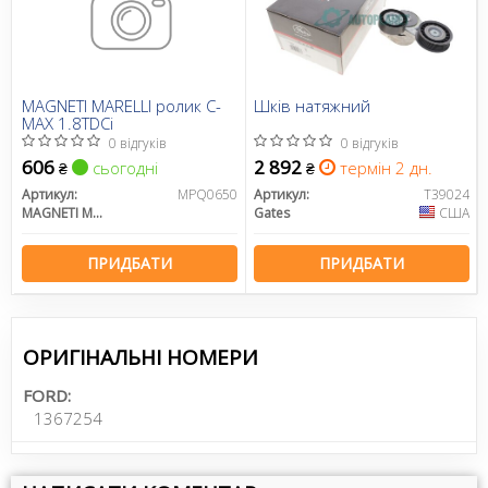
MAGNETI MARELLI ролик C-
Шків натяжний
MAX 1.8TDCi
0 відгуків
0 відгуків
606
2 892
сьогодні
термін 2 дн.
₴
₴
Артикул:
MPQ0650
Артикул:
T39024
MAGNETI MARELLI
Gates
США
ПРИДБАТИ
ПРИДБАТИ
ОРИГІНАЛЬНІ НОМЕРИ
FORD:
1367254