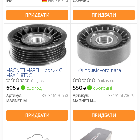
INA
Німеччина
CAFFARO
ПРИДБАТИ
ПРИДБАТИ
MAGNETI MARELLI ролик C-
Шків привідного паса
MAX 1.8TDCi
0 відгуків
0 відгуків
606
550
сьогодні
сьогодні
₴
₴
Артикул:
331316170650
Артикул:
331316170649
MAGNETI MARELLI
MAGNETI MARELLI
ПРИДБАТИ
ПРИДБАТИ