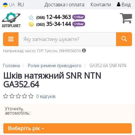
RU
Доставка і оплата
Контакти
Вхід
UA
12-44-363
(068)
35-34-144
(063)
Яку запчастину шукаєте?
Наприклад: насос ГУР Туксон, 06H905601A
Головна
Ролик ременя приводного
GA352.64 SNR NTN
Шків натяжний SNR NTN
GA352.64
0 відгуків
Уточніть
автомобіль:
Виберіть рік