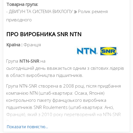
Товарна група:
- ДВИГУН ТА СИСТЕМА ВИХЛОПУ
Ролик ременя
приводного
ПРО ВИРОБНИКА SNR NTN
Країна :
Франція
Група
NTN-SNR
на
сьогоднішній день вважається одним з світових лідерів
в області виробництва підшипників.
Група NTN-SNR створена в 2008 році, після придбання
компанією NTN (штаб-квартира: Осака, Японія)
контрольного пакету французького виробника
підшипників SNR Roulements (штаб-квартира: Ансі,
Франція), який з 2010 року перетворений на NTN-SNR
Roulements.
Показати повністю...
Бренди компанії NTN та SNR є еталонними, як на