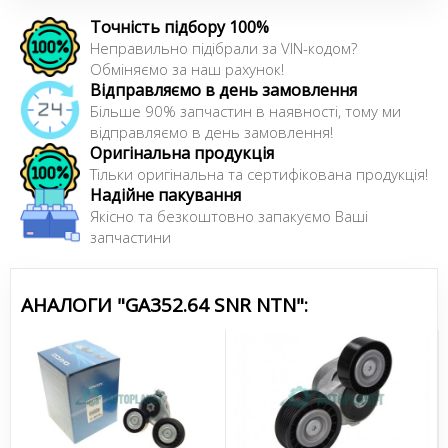
первинному, так і на вторинному ринку компонентів.
Точність підбору 100%
Неправильно підібрали за VIN-кодом?
Обміняємо за наш рахунок!
Сайт:
https://www.ntn-snr.com
Відправляємо в день замовлення
Більше 90% запчастин в наявності, тому ми
відправляємо в день замовлення!
Оригінальна продукція
Тільки оригінальна та сертифікована продукція!
Надійне пакування
Якісно та безкоштовно запакуємо Ваші
запчастини
АНАЛОГИ "GA352.64 SNR NTN":