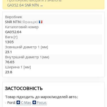
GA352.64 SNR NTN →
Виробник
SNR NTN
(Франція)
Каталоговий номер
GA352.64
Вага [г]
1305
Зовнішній діаметр 1 [мм]
23.1
Внутрішній діаметр 1(мм)
76.65
Ширина 1 [мм]
23.8
ЗАСТОСОВНІСТЬ
Товар підходить до марок/моделей авто.:
-
Ford:
C-Max
,
Focus