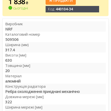
1 838
ПРИДБАТИ
₴
сьогодні
Код:
440104-34
Виробник
NRF
Каталоговий номер
509506
Ширина (мм)
317.4
Висота [мм]
630
Товщина [мм]
20
Матеріал
алюміній
Конструкція радіатора
Ребра охолодження приєднані механічно
Довжина мережі [мм]
322
Ширина мережі [мм]