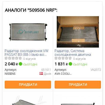
АНАЛОГИ "509506 NRF":
Радіатор охолодження VW
Радіатор, Система
PASSAT B3 (88-) (вир-во
охолодження двигуна
Nissens)
0 відгуків
0 відгуків
2 040
1 831
сьогодні
сьогодні
₴
₴
Артикул:
651611
Артикул:
VN2072
NISSENS
Данія
AVA COOLING
ПРИДБАТИ
ПРИДБАТИ