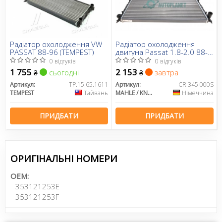
Радіатор охолодження VW
Радіатор охолодження
PASSAT 88-96 (TEMPEST)
двигуна Passat 1.8-2.0 88-
97
0 відгуків
0 відгуків
1 755
2 153
сьогодні
завтра
₴
₴
Артикул:
TP.15.65.1611
Артикул:
CR 345 000S
TEMPEST
Тайвань
MAHLE / KNECHT
Німеччина
ПРИДБАТИ
ПРИДБАТИ
ОРИГІНАЛЬНІ НОМЕРИ
OEM:
353121253E
353121253F