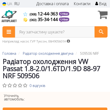
RU
Доставка і оплата
Контакти
Вхід
UA
12-44-363
(068)
35-34-144
(063)
Яку запчастину шукаєте?
Наприклад: насос ГУР Туксон, 06H905601A
Головна
Радіатор охолодження двигуна
509506 NRF
Радіатор охолодження VW
Passat 1.8-2.0/1.6TD/1.9D 88-97
NRF 509506
0 відгуків
Уточніть
автомобіль: