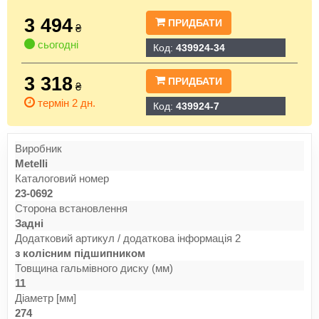
3 494
ПРИДБАТИ
₴
сьогодні
Код:
439924-34
3 318
ПРИДБАТИ
₴
термін 2 дн.
Код:
439924-7
Виробник
Metelli
Каталоговий номер
23-0692
Сторона встановлення
Задні
Додатковий артикул / додаткова інформація 2
з колісним підшипником
Товщина гальмівного диску (мм)
11
Діаметр [мм]
274