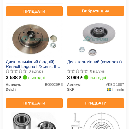
Вибрати ціну
ПРИДБАТИ
Диск гальмівний (задній)
Диск гальмівний (комплект)
Renault Laguna II/Scenic II
(274x11) (+ABS) (з
0 відгуків
0 відгуків
підшипником)
3 538
3 099
сьогодні
сьогодні
₴
₴
Артикул:
BG9026RS
Артикул:
VKBD 1007
Delphi
SKF
Швеція
ПРИДБАТИ
ПРИДБАТИ