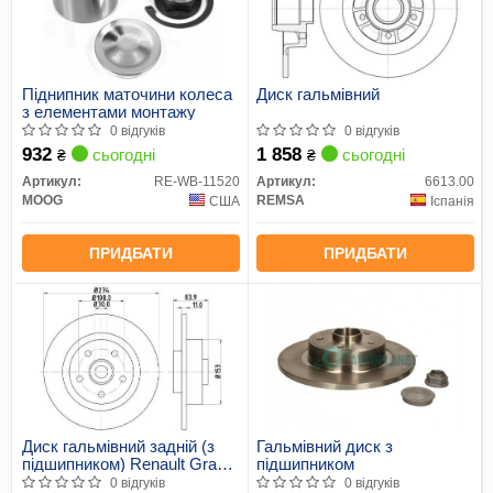
Піднипник маточини колеса
Диск гальмівний
з елементами монтажу
0 відгуків
0 відгуків
932
1 858
сьогодні
сьогодні
₴
₴
Артикул:
RE-WB-11520
Артикул:
6613.00
MOOG
REMSA
США
Іспанія
ПРИДБАТИ
ПРИДБАТИ
Диск гальмівний задній (з
Гальмівний диск з
підшипником) Renault Grand
підшипником
Scenic II 06->
0 відгуків
0 відгуків