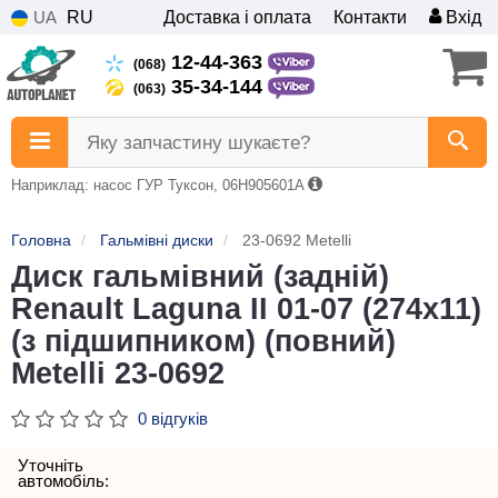
UA
RU
Доставка і оплата
Контакти
Вхід
12-44-363
(068)
35-34-144
(063)
Яку запчастину шукаєте?
Наприклад: насос ГУР Туксон, 06H905601A
Головна
Гальмівні диски
23-0692 Metelli
Диск гальмівний (задній)
Renault Laguna II 01-07 (274x11)
(з підшипником) (повний)
Metelli 23-0692
0 відгуків
Уточніть
автомобіль: