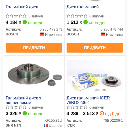
Гальмівний диск
Диск гальмівний
0 відгуків
0 відгуків
4 184
1 612
сьогодні
сьогодні
₴
₴
Артикул:
0 986 479 273
Артикул:
0 986 478 744
BOSCH
BOSCH
Німеччина
Німеччина
ПРИДБАТИ
ПРИДБАТИ
Гальмівний диск з
Диск гальмівний ICER
підшипником
78BD2236-1
0 відгуків
0 відгуків
3 326
3 289 - 3 513
сьогодні
від 0 дн.
₴
₴
Артикул:
KF155.81U
Артикул:
78BD2236-1
SNR NTN
ICER
Франція