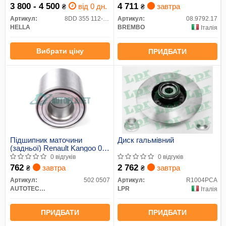
3 800 - 4 500
4 711
від 0 дн.
завтра
₴
₴
Артикул:
8DD 355 112-361
Артикул:
08.9792.17
HELLA
BREMBO
Італія
Вибрати ціну
ПРИДБАТИ
Підшипник маточини
Диск гальмівний
(задньої) Renault Kangoo 08-
(30x62x48)
0 відгуків
0 відгуків
762
2 762
завтра
завтра
₴
₴
Артикул:
502 0507
Артикул:
R1004PCA
AUTOTECHTEILE
LPR
Італія
ПРИДБАТИ
ПРИДБАТИ