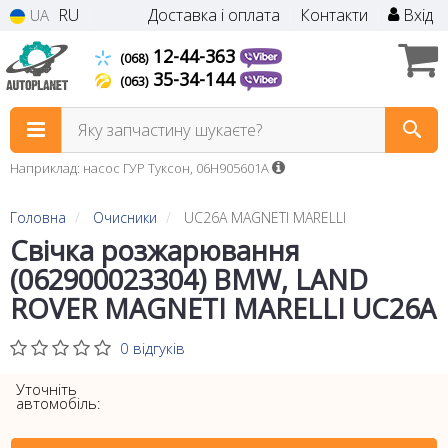
RU
Доставка і оплата
Контакти
Вхід
UA
12-44-363
(068)
35-34-144
(063)
Яку запчастину шукаєте?
Наприклад: насос ГУР Туксон, 06H905601A
Головна
Очисники
UC26A MAGNETI MARELLI
Свічка розжарювання
(062900023304) BMW, LAND
ROVER MAGNETI MARELLI UC26A
0 відгуків
Уточніть
автомобіль: