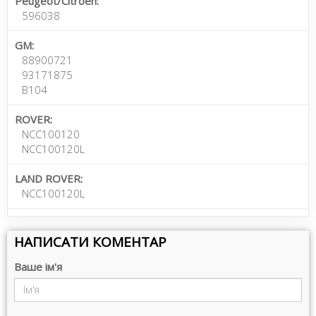
Peugeot/Citroen:
596038
GM:
88900721
93171875
B104
ROVER:
NCC100120
NCC100120L
LAND ROVER:
NCC100120L
НАПИСАТИ КОМЕНТАР
Ваше ім'я