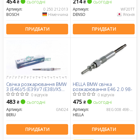
454
214
сьогодні
сьогодні
₴
₴
Артикул:
0 250 212 013
Артикул:
WF20TT
BOSCH
Німеччина
DENSO
Японія
ПРИДБАТИ
ПРИДБАТИ
Свічка розжарювання BMW
HELLA BMW свічка
3 (E46)/5 (E39)/7 (E38)/X5
розжарювання E46 2.0 98-
(E53)/Opel Omega B
0 відгуків
0 відгуків
2.0CDTi/2.5DTI/3.0D 98-05
483
475
сьогодні
сьогодні
₴
₴
Артикул:
GN024
Артикул:
8EG 008 498-121
BERU
HELLA
ПРИДБАТИ
ПРИДБАТИ