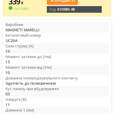
339
ПРИДБАТИ
₴
сьогодні
Код:
610980-48
Виробник
MAGNETI MARELLI
Каталоговий номер
UC26A
Сила струму [A]
10
Момент затяжки до [Нм]
15
Момент затяжки від [Нм]
10
Довжина попереджувального контакту
Здатність до післясвячення
Кут нахилу при вбудовуванні
63
Напруга [В]
11
Довжина 1 [мм]