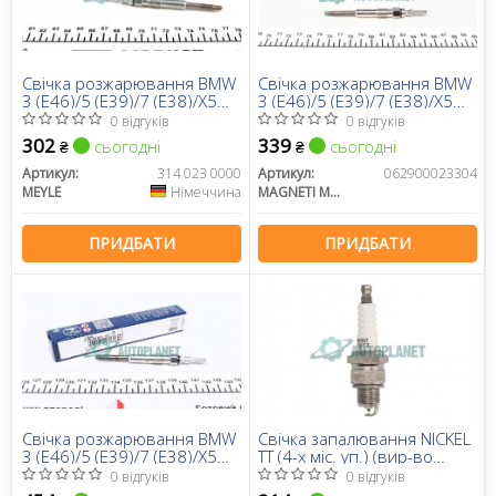
Свічка розжарювання BMW
Свічка розжарювання BMW
3 (E46)/5 (E39)/7 (E38)/X5
3 (E46)/5 (E39)/7 (E38)/X5
(E53)/Opel Omega B
(E53)/Opel Omega B
0 відгуків
0 відгуків
2.0CDTi/2.5DTI/3.0D 98-05
2.0CDTi/2.5DTI/3.0D 98-05
302
339
сьогодні
сьогодні
₴
₴
Артикул:
314 023 0000
Артикул:
062900023304
MEYLE
Німеччина
MAGNETI MARELLI
ПРИДБАТИ
ПРИДБАТИ
Свічка розжарювання BMW
Свічка запалювання NICKEL
3 (E46)/5 (E39)/7 (E38)/X5
TT (4-х міс. уп.) (вир-во
(E53)/Opel Omega B
DENSO)
0 відгуків
0 відгуків
2.0CDTi/2.5DTI/3.0D 98-05