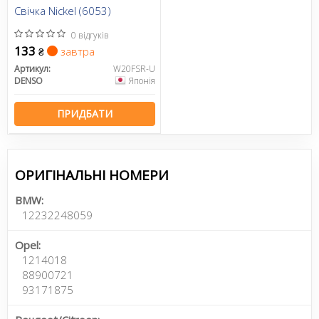
Свічка Nickel (6053)
0 відгуків
133
завтра
₴
Артикул:
W20FSR-U
DENSO
Японія
ПРИДБАТИ
ОРИГІНАЛЬНІ НОМЕРИ
BMW:
12232248059
Opel:
1214018
88900721
93171875