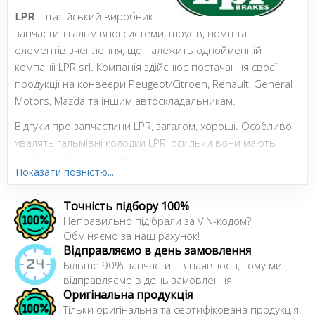
LPR
– італійський виробник
запчастин гальмівної системи, шрусів, помп та
елементів зчеплення, що належить однойменній
компанії LPR srl. Компанія здійснює постачання своєї
продукції на конвеєри Peugeot/Citroen, Renault, General
Motors, Mazda та іншим автоскладальникам.
Відгуки про запчастини LPR, загалом, хороші. Особливо
хвалять гальмівні колодки LPR, оскільки вони мають
стабільний гальмівний момент, низьку шумність,
Показати повністю...
невисоку швидкість зношування та не дорогі. Однак,
незважаючи на те, що гальмівні колодки LPR добре
Точність підбору 100%
гальмують, вони досить жорсткі і за оцінкою деяких
Неправильно підібрали за VIN-кодом?
водіїв можуть трохи швидше, ніж колодки інших брендів,
Обміняємо за наш рахунок!
"з'їдати" гальмівні диски і трохи "пилять". Відмінні відгуки
Відправляємо в день замовлення
заслужили гідроциліндри LPR (гальмівні та зчеплення) -
Більше 90% запчастин в наявності, тому ми
чітка робота та високий ресурс. Автолюбителі та
відправляємо в день замовлення!
Оригінальна продукція
майстри добре оцінюю шруси LPR, а також помпи. Вся
Тільки оригінальна та сертифікована продукція!
продукція цього бренду заслуговує на увагу за