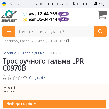
RU
Доставка і оплата
Контакти
Вхід
UA
12-44-363
(068)
35-34-144
(063)
Яку запчастину шукаєте?
Наприклад: насос ГУР Туксон, 06H905601A
Головна
Трос ручника
C0970B LPR
Трос ручного гальма LPR
C0970B
0 відгуків
Уточніть
автомобіль:
Виберіть рік