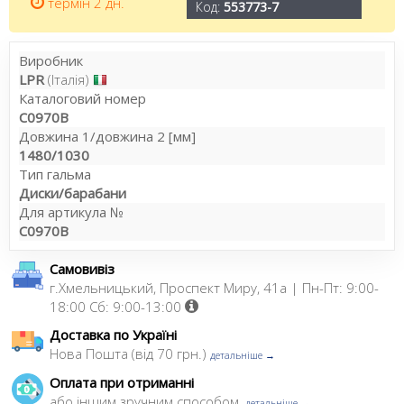
термін 2 дн.
Код:
553773-7
Виробник
LPR
(Італія)
Каталоговий номер
C0970B
Довжина 1/довжина 2 [мм]
1480/1030
Тип гальма
Диски/барабани
Для артикула №
C0970B
Самовивіз
г.Хмельницький, Проспект Миру, 41а | Пн-Пт: 9:00-
18:00 Сб: 9:00-13:00
Доставка по Україні
Нова Пошта (від 70 грн.)
детальніше →
Оплата при отриманні
або іншим зручним способом,
детальніше →