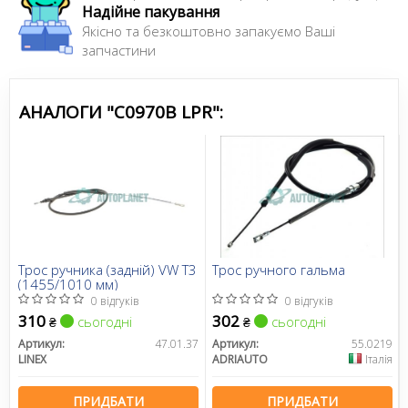
Надійне пакування
демократичну ціну і хорошу якість.
Якісно та безкоштовно запакуємо Ваші
запчастини
Сайт:
www.lpr.it
АНАЛОГИ "C0970B LPR":
Трос ручника (задній) VW T3
Трос ручного гальма
(1455/1010 мм)
0 відгуків
0 відгуків
310
302
сьогодні
сьогодні
₴
₴
Артикул:
47.01.37
Артикул:
55.0219
LINEX
ADRIAUTO
Італія
ПРИДБАТИ
ПРИДБАТИ