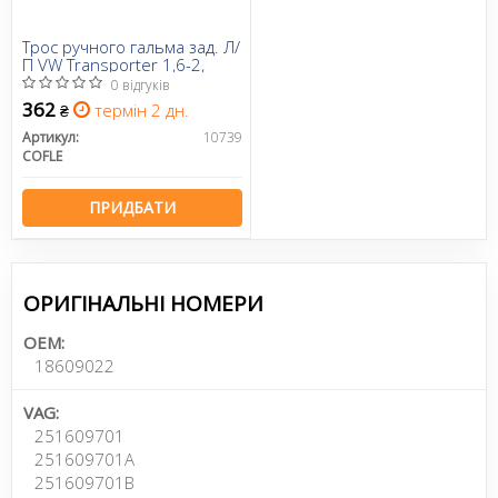
Трос ручного гальма зад. Л/
П VW Transporter 1,6-2,
0 відгуків
362
термін 2 дн.
₴
Артикул:
10739
COFLE
ПРИДБАТИ
ОРИГІНАЛЬНІ НОМЕРИ
OEM:
18609022
VAG:
251609701
251609701A
251609701B