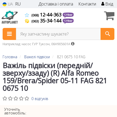
RU
Доставка і оплата
Контакти
Вхід
UA
12-44-363
(068)
35-34-144
(063)
Яку запчастину шукаєте?
Наприклад: насос ГУР Туксон, 06H905601A
Головна
Важелі підвіски
821 0675 10 FAG
Важіль підвіски (передній/
зверху/ззаду) (R) Alfa Romeo
159/Brera/Spider 05-11 FAG 821
0675 10
0 відгуків
Уточніть
автомобіль: