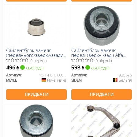
Сайлентблок важеля
Сайлентблок важеля
(переднього/зверху/ззаду)
перед. (верхн./зад.) Alfa
Alfa Romeo
Romeo 159 05-11
0 відгуків
0 відгуків
159/Brera/Spider 05-11
496
598
сьогодні
сьогодні
₴
₴
Артикул:
15-14 610 0006/HD
Артикул:
835626
MEYLE
Німеччина
SIDEM
Бельгія
ПРИДБАТИ
ПРИДБАТИ