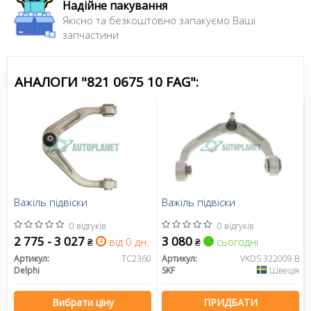
Надійне пакування
Якісно та безкоштовно запакуємо Ваші
запчастини
АНАЛОГИ "821 0675 10 FAG":
Важіль підвіски
Важіль підвіски
0 відгуків
0 відгуків
2 775 - 3 027
3 080
від 0 дн.
сьогодні
₴
₴
Артикул:
TC2360
Артикул:
VKDS 322009 B
Delphi
SKF
Швеція
Вибрати ціну
ПРИДБАТИ