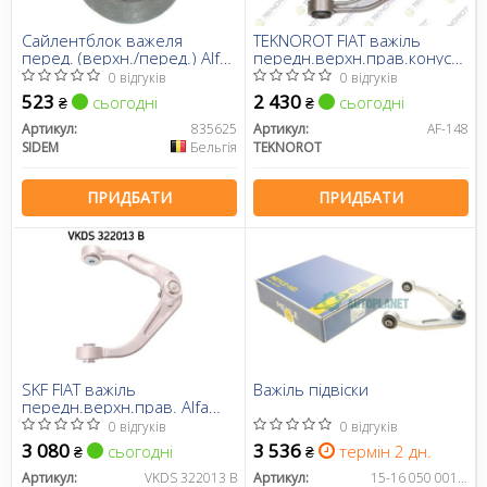
Сайлентблок важеля
TEKNOROT FIAT важіль
перед. (верхн./перед.) Alfa
передн.верхн.прав.конус
Romeo 159 05-11
12.6mm Alfa Romeo 159 05-
0 відгуків
0 відгуків
06/07
523
2 430
сьогодні
сьогодні
₴
₴
Артикул:
835625
Артикул:
AF-148
SIDEM
Бельгія
TEKNOROT
ПРИДБАТИ
ПРИДБАТИ
SKF FIAT важіль
Важіль підвіски
передн.верхн.прав. Alfa
Romeo 159 07/07-
0 відгуків
0 відгуків
3 080
3 536
сьогодні
термін 2 дн.
₴
₴
Артикул:
VKDS 322013 B
Артикул:
15-16 050 0014/HD