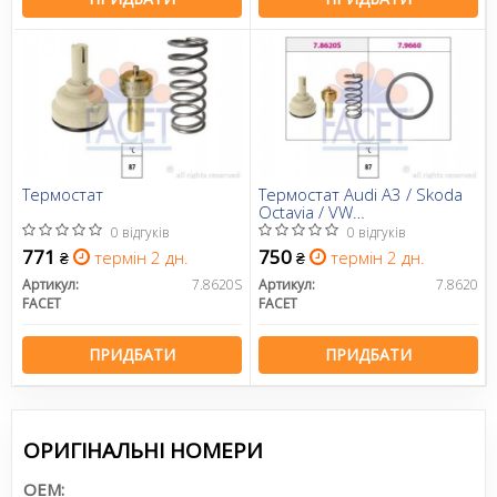
Термостат
Термостат Audi A3 / Skoda
Octavia / VW
Golf/Passat/Touran 1.6 FSI
0 відгуків
0 відгуків
03->
771
750
термін 2 дн.
термін 2 дн.
₴
₴
Артикул:
7.8620S
Артикул:
7.8620
FACET
FACET
ПРИДБАТИ
ПРИДБАТИ
ОРИГІНАЛЬНІ НОМЕРИ
OEM: