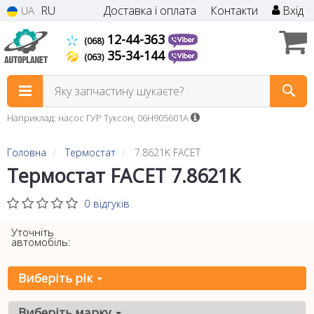
RU
Доставка і оплата
Контакти
Вхід
UA
12-44-363
(068)
35-34-144
(063)
Яку запчастину шукаєте?
Наприклад: насос ГУР Туксон, 06H905601A
Головна
Термостат
7.8621K FACET
Термостат FACET 7.8621K
0 відгуків
Уточніть
автомобіль:
Виберіть рік
Виберіть марку