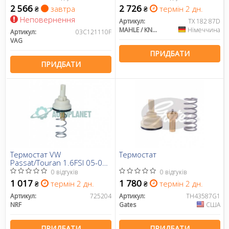
2 566
2 726
завтра
термін 2 дн.
₴
₴
Неповернення
Артикул:
TX 182 87D
MAHLE / KNECHT
Німеччина
Артикул:
03C121110F
VAG
ПРИДБАТИ
ПРИДБАТИ
Термостат VW
Термостат
Passat/Touran 1.6FSI 05-08
(85 °C)
0 відгуків
0 відгуків
1 017
1 780
термін 2 дн.
термін 2 дн.
₴
₴
Артикул:
725204
Артикул:
TH43587G1
NRF
Gates
США
ПРИДБАТИ
ПРИДБАТИ