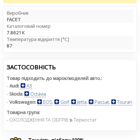
Виробник
FACET
Каталоговий номер
7.8621K
Температура відкриття [°C]
87
ЗАСТОСОВНІСТЬ
Товар підходить до марок/моделей авто.:
-
Audi:
A3
-
Skoda:
Octavia
-
Volkswagen:
EOS
,
Golf
,
Jetta
,
Passat
,
Touran
Товарна група:
- ОХОЛОДЖЕННЯ ТА ОБІГРІВ
Термостат