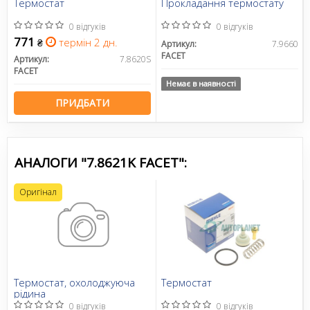
Термостат
Прокладання термостату
0 відгуків
0 відгуків
771
термін 2 дн.
₴
Артикул:
7.9660
FACET
Артикул:
7.8620S
FACET
Немає в наявності
ПРИДБАТИ
АНАЛОГИ "7.8621K FACET":
Оригінал
Термостат, охолоджуюча
Термостат
рідина
0 відгуків
0 відгуків