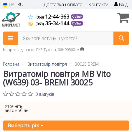
RU
Доставка і оплата
Контакти
Вхід
UA
12-44-363
(068)
35-34-144
(063)
Яку запчастину шукаєте?
Наприклад: насос ГУР Туксон, 06H905601A
Головна
Витратомір повітря
30025 BREMI
Витратомір повітря MB Vito
(W639) 03- BREMI 30025
0 відгуків
Уточніть
автомобіль:
Виберіть рік