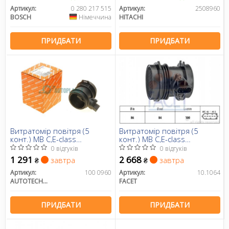
Артикул:
0 280 217 515
Артикул:
2508960
BOSCH
Німеччина
HITACHI
ПРИДБАТИ
ПРИДБАТИ
Витратомір повітря (5
Витратомір повітря (5
конт.) MB C,E-class
конт.) MB C,E-class
(W203/W211) 2.6-3.7 96-12
(W203/W211) 2.6-3.7 96-12
0 відгуків
0 відгуків
1 291
2 668
завтра
завтра
₴
₴
Артикул:
100 0960
Артикул:
10.1064
AUTOTECHTEILE
FACET
ПРИДБАТИ
ПРИДБАТИ