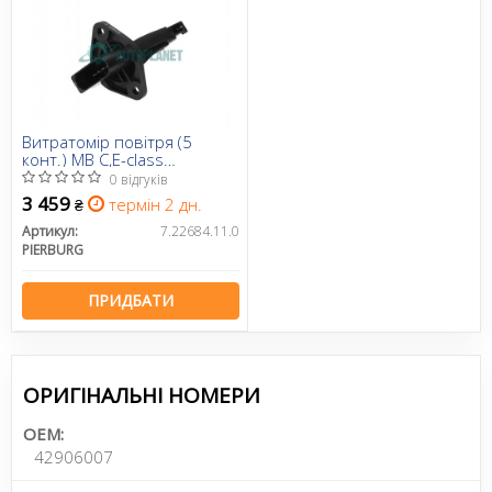
Витратомір повітря (5
конт.) MB C,E-class
(W203/W211) 2.6-3.7 96-12
0 відгуків
3 459
термін 2 дн.
₴
Артикул:
7.22684.11.0
PIERBURG
ПРИДБАТИ
ОРИГІНАЛЬНІ НОМЕРИ
OEM:
42906007