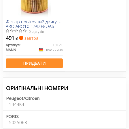
Фільтр повітряний двигуна
ARO ARO10 1.9D F8QA6
0 відгуків
491
завтра
₴
Артикул:
C18121
MANN
Німеччина
ПРИДБАТИ
ОРИГІНАЛЬНІ НОМЕРИ
Peugeot/Citroen:
1444K4
FORD:
5025068