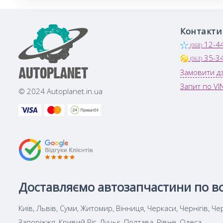
Контакти
12-4
(068)
35-3
(063)
Замовити дз
Запит по VI
© 2024 Autoplanet.in.ua
Доставляємо автозапчастини по всі
Київ, Львів, Суми, Житомир, Вінниця, Черкаси, Чернігів, Ч
Запоріжжя, Кривий Ріг, Луцьк, Полтава, Рівне, Одеса