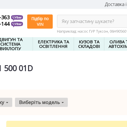
Доставка і
-363
Підбір по
Яку запчастину шукаєте?
-144
VIN
Наприклад: насос ГУР Туксон, 06H9056
ДВИГУН ТА
ЕЛЕКТРИКА ТА
КУЗОВ ТА
ОЛИВА 
СИСТЕМА
ОСВІТЛЕННЯ
СКЛАДОВІ
АВТОХІМ
ВИХЛОПУ
 500 01D
ку
Виберіть модель