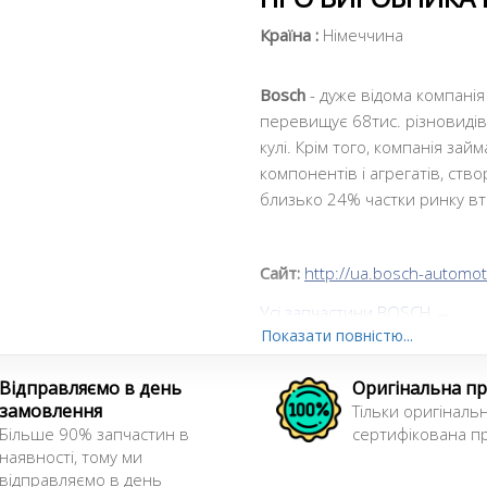
Країна :
Німеччина
Bosch
- дуже відома компанія 
перевищує 68тис. різновидів
кулі. Крім того, компанія за
компонентів і агрегатів, ст
близько 24% частки ринку вт
Сайт:
http://ua.bosch-automot
Усі запчастини BOSCH →
Показати повністю...
Відправляємо в день
Оригінальна пр
замовлення
Тільки оригінальн
Більше 90% запчастин в
сертифікована пр
наявності, тому ми
відправляємо в день