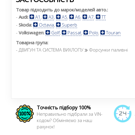
Товар підходить до марок/моделей авто.:
-
Audi:
A1
,
A3
,
A5
,
A6
,
A7
,
TT
-
Skoda:
Octavia
,
Superb
-
Volkswagen:
Golf
,
Passat
,
Polo
,
Touran
Товарна група:
- ДВИГУН ТА СИСТЕМА ВИХЛОПУ
Форсунки паливні
Точність підбору 100%
Неправильно підібрали за VIN-
кодом? Обміняємо за наш
рахунок!