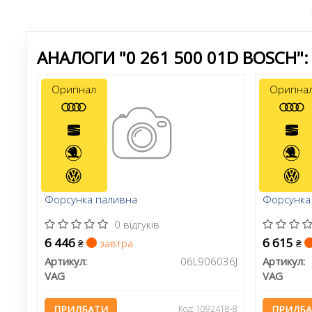
АНАЛОГИ "0 261 500 01D BOSCH":
Оригінал
Оригіна
Форсунка паливна
Форсунка
0 відгуків
6 446
6 615
завтра
₴
₴
Артикул:
06L906036J
Артикул:
VAG
VAG
ПРИДБАТИ
Код: 1092418-8
ПРИДБ