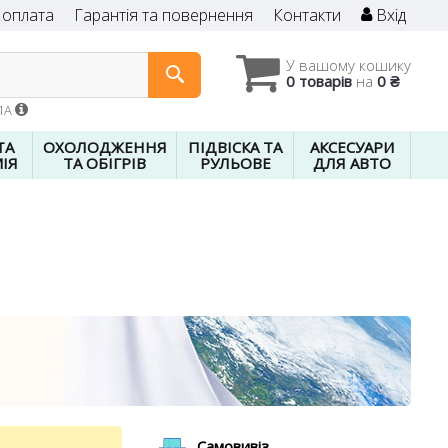
 оплата
Гарантія та повернення
Контакти
Вхід
У вашому кошику
0 товарів
на
0 ₴
01A
ТА
ОХОЛОДЖЕННЯ
ПІДВІСКА ТА
АКСЕСУАРИ
ІЯ
ТА ОБІГРІВ
РУЛЬОВЕ
ДЛЯ АВТО
Самовивіз