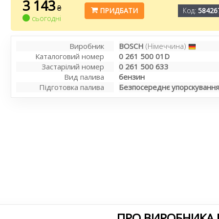
3 143
₴
ПРИДБАТИ
Код:
58426
сьогодні
Виробник
BOSCH
(Німеччина)
Каталоговий номер
0 261 500 01D
Застарілий номер
0 261 500 633
Вид палива
бензин
Підготовка палива
Безпосереднє упорскуванн
ПРО ВИРОБНИКА 