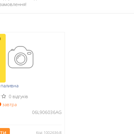
замовлення!
л
 паливна
0 відгуків
завтра
06L906036AG
АТИ
Код: 1002636-8