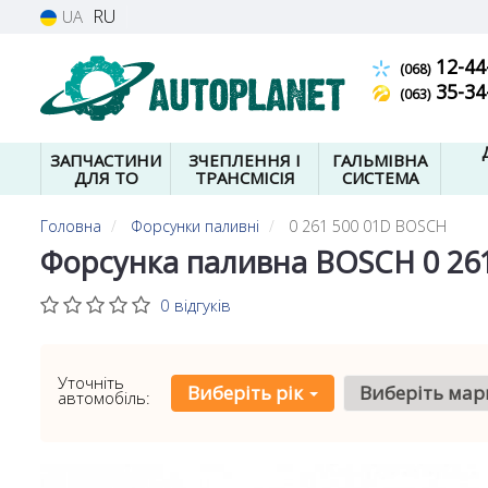
RU
UA
12-44
(068)
35-34
(063)
ЗАПЧАСТИНИ
ЗЧЕПЛЕННЯ І
ГАЛЬМІВНА
ДЛЯ ТО
ТРАНСМІСІЯ
СИСТЕМА
Головна
Форсунки паливні
0 261 500 01D BOSCH
Форсунка паливна BOSCH 0 261
0 відгуків
Уточніть
Виберіть рік
Виберіть мар
автомобіль: