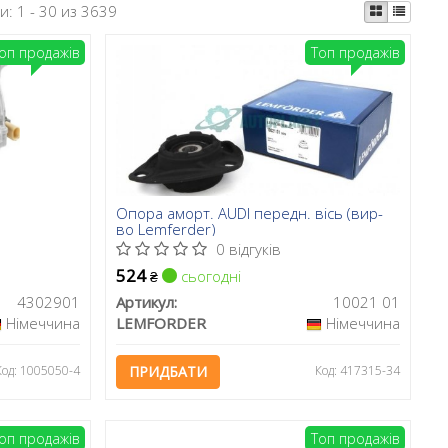
ти:
1 - 30 из 3639
оп продажів
Топ продажів
Опора аморт. AUDI передн. вісь (вир-
во Lemferder)
0 відгуків
524
сьогодні
₴
4302901
Артикул:
10021 01
Німеччина
LEMFORDER
Німеччина
Код: 1005050-4
ПРИДБАТИ
Код: 417315-34
оп продажів
Топ продажів