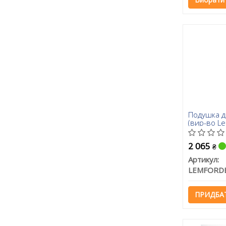
Подушка д
(вир-во L
2 065
₴
Артикул:
LEMFORD
ПРИДБА