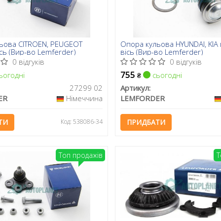
ьова CITROEN, PEUGEOT
Опора кульова HYUNDAI, KIA
сь (Вир-во Lemferder)
вісь (Вир-во Lemferder)
0 відгуків
0 відгуків
755
ьогодні
сьогодні
₴
27299 02
Артикул:
ER
Німеччина
LEMFORDER
ТИ
Код: 538086-34
ПРИДБАТИ
Топ продажів
Т