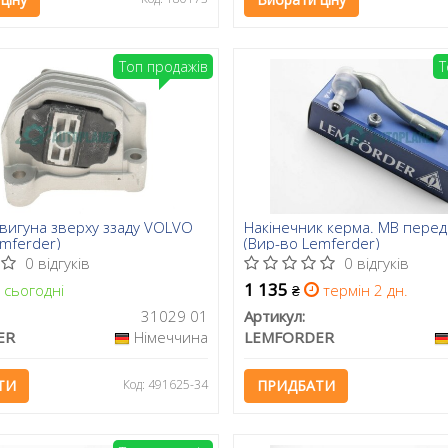
Топ продажів
Т
вигуна зверху ззаду VOLVO
Накінечник керма. MB передн
emferder)
(Вир-во Lemferder)
0 відгуків
0 відгуків
1 135
сьогодні
термін 2 дн.
₴
31029 01
Артикул:
ER
Німеччина
LEMFORDER
ТИ
Код: 491625-34
ПРИДБАТИ