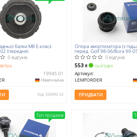
адньої балки MB E-класз
Опора амортизатора (з під
-02 (передня)
перед. Golf 98-06/Bora 99-0
97-08
0 відгуків
0 відгуків
553
автра
сьогодні
₴
19945 01
Артикул:
ER
Німеччина
LEMFORDER
ТИ
Код: 363990-32
ПРИДБАТИ
Топ продажів
Т