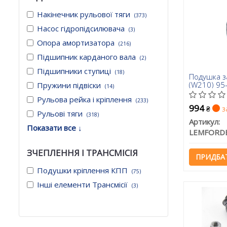
Накінечник рульової тяги
(373)
Насос гідропідсилювача
(3)
Опора амортизатора
(216)
Підшипник карданого вала
(2)
Підшипники ступиці
(18)
Подушка з
(W210) 95
Пружини підвіски
(14)
Рульова рейка і кріплення
(233)
994
з
₴
Рульові тяги
(318)
Артикул:
Показати все ↓
LEMFORD
ЗЧЕПЛЕННЯ І ТРАНСМІСІЯ
ПРИДБА
Подушки кріплення КПП
(75)
Інші елементи Трансмісії
(3)