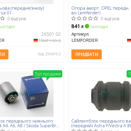
ьова (передня/знизу)
Опора аморт. OPEL передн. в
sa 01-
во Lemferder)
0 відгуків
0 відгуків
841
ьогодні
сьогодні
₴
26501 02
Артикул:
ER
Німеччина
LEMFORDER
ТИ
Код: 296476-2
ПРИДБАТИ
Топ продажів
Т
ок переднього нижнього
Сайлентблок переднього в
i A4, A6, A8 / Skoda SuperB/
(передній) Astra F/Vectra A 