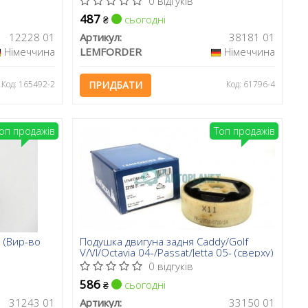
0 відгуків
487
сьогодні
₴
12228 01
Артикул:
38181 01
Німеччина
LEMFORDER
Німеччина
Код: 165492-2
ПРИДБАТИ
Код: 61796-4
оп продажів
Топ продажів
ь (Вир-во
Подушка двигуна задня Caddy/Golf
V/VI/Octavia 04-/Passat/Jetta 05- (сверху)
0 відгуків
586
сьогодні
₴
31243 01
Артикул:
33150 01