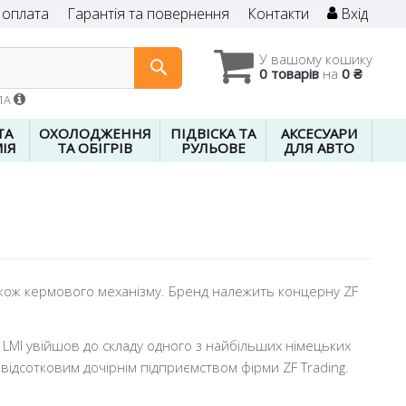
 оплата
Гарантія та повернення
Контакти
Вхід
У вашому кошику
0 товарів
на
0 ₴
01A
ТА
ОХОЛОДЖЕННЯ
ПІДВІСКА ТА
АКСЕСУАРИ
ІЯ
ТА ОБІГРІВ
РУЛЬОВЕ
ДЛЯ АВТО
 також кермового механізму. Бренд належить концерну ZF
 LMI увійшов до складу одного з найбільших німецьких
відсотковим дочірнім підприємством фірми ZF Trading.