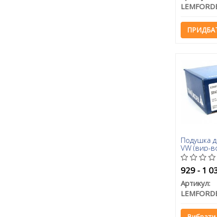
LEMFORD
ПРИДБА
Подушка д
VW (вир-в
929 - 1 0
Артикул:
LEMFORD
Вибрати 