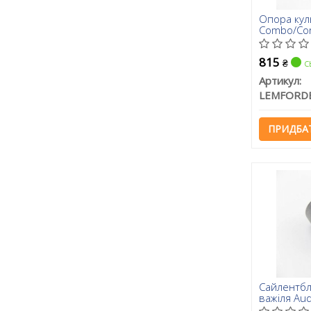
Опора кул
Combo/Cor
815
с
₴
Артикул:
LEMFORD
ПРИДБА
Сайлентбл
важіля Aud
VW Passat