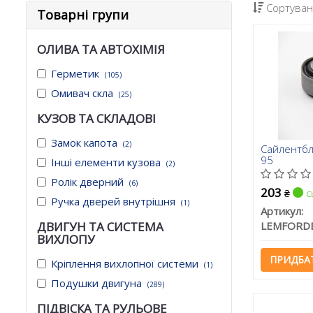
Сортуван
Товарні групи
ОЛИВА ТА АВТОХІМІЯ
Герметик
(105)
Омивач скла
(25)
КУЗОВ ТА СКЛАДОВІ
Замок капота
(2)
Сайлентбло
95
Інші елементи кузова
(2)
Ролік дверний
(6)
203
с
₴
Ручка дверей внутрішня
(1)
Артикул:
LEMFORD
ДВИГУН ТА СИСТЕМА
ВИХЛОПУ
ПРИДБА
Кріплення вихлопної системи
(1)
Подушки двигуна
(289)
ПІДВІСКА ТА РУЛЬОВЕ