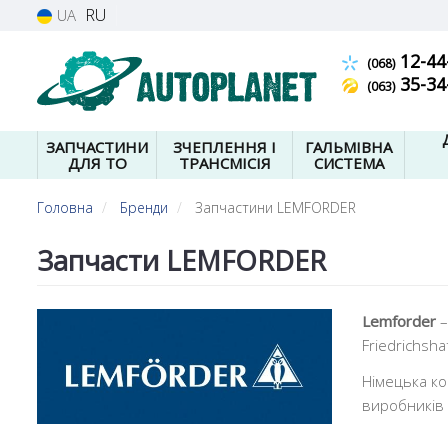
RU
UA
12-44
(068)
35-34
(063)
ЗАПЧАСТИНИ
ЗЧЕПЛЕННЯ І
ГАЛЬМІВНА
ДЛЯ ТО
ТРАНСМІСІЯ
СИСТЕМА
Головна
Бренди
Запчастини LEMFORDER
Запчасти LEMFORDER
Lemforder
–
Friedrichsha
Німецька ко
виробників 