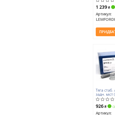
1 239
₴
Артикул:
LEMFORD
ПРИДБА
Тяга стаб.
задн. міст
926
с
₴
Артикул: