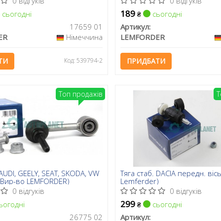
0 відгуків
0 відгуків
189
сьогодні
сьогодні
₴
17659 01
Артикул:
ER
Німеччина
LEMFORDER
ТИ
Код: 539794-2
ПРИДБАТИ
Топ продажів
Т
 AUDI, GEELY, SEAT, SKODA, VW
Тяга стаб. DACIA передн. віс
 (Вир-во LEMFORDER)
Lemferder)
0 відгуків
0 відгуків
299
ьогодні
сьогодні
₴
26775 02
Артикул: