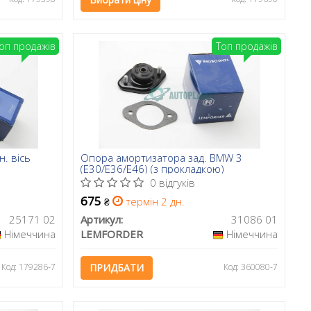
оп продажів
Топ продажів
. вісь
Опора амортизатора зад. BMW 3
(E30/E36/E46) (з прокладкою)
0 відгуків
675
термін 2 дн.
₴
25171 02
Артикул:
31086 01
Німеччина
LEMFORDER
Німеччина
Код: 179286-7
ПРИДБАТИ
Код: 360080-7