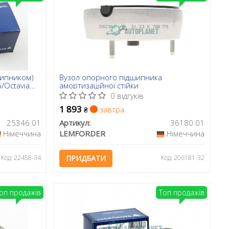
шипником)
Вузол опорного підшипника
5/Octavia
амортизаційної стійки
0 відгуків
1 893
завтра
₴
25346 01
Артикул:
36180 01
Німеччина
LEMFORDER
Німеччина
Код: 22458-34
ПРИДБАТИ
Код: 206181-32
оп продажів
Топ продажів