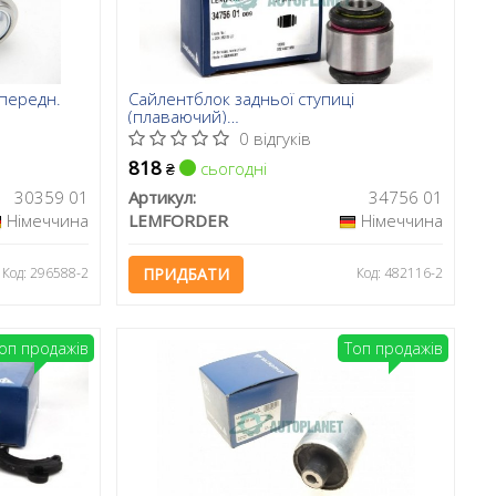
 передн.
Сайлентблок задньої ступиці
(плаваючий)
W201/202/203/124/210/140
0 відгуків
818
сьогодні
₴
30359 01
Артикул:
34756 01
Німеччина
LEMFORDER
Німеччина
Код: 296588-2
ПРИДБАТИ
Код: 482116-2
оп продажів
Топ продажів