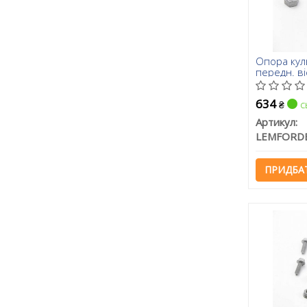
Опора кул
передн. ві
634
с
₴
Артикул:
LEMFORD
ПРИДБА