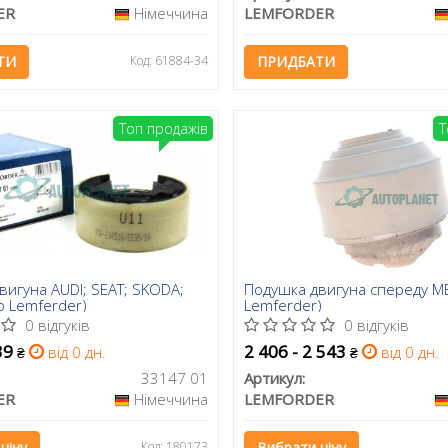
ER
Німеччина
LEMFORDER
ТИ
Код: 61884-34
ПРИДБАТИ
Топ продажів
Т
вигуна AUDI; SEAT; SKODA;
Подушка двигуна спереду M
о Lemferder)
Lemferder)
0 відгуків
0 відгуків
39
2 406 - 2 543
від 0 дн.
від 0 дн.
₴
₴
33147 01
Артикул:
ER
Німеччина
LEMFORDER
ціну
Код: 180173
Вибрати ціну