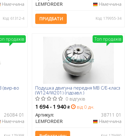
Німеччина
LEMFORDER
Німеччина
Код: 61312-4
ПРИДБАТИ
Код: 179955-34
оп продажів
Топ продажів
B (вир-во
Подушка двигуна передня MB C/E-класз
(W124/W201) (гідравл.)
0 відгуків
1 694 - 1 940
від 0 дн.
₴
26084 01
Артикул:
38711 01
Німеччина
LEMFORDER
Німеччина
Код: 179398
Вибрати ціну
Код: 179690