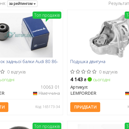
ня:
Результа
за рейтингом
Топ продажів
Т
к задньої балки Audi 80 86-
Подушка двигуна
0 відгуків
0 відгуків
4 143
ьогодні
сьогодні
₴
10063 01
Артикул:
ER
Німеччина
LEMFORDER
ТИ
Код: 165173-34
ПРИДБАТИ
Топ продажів
Т