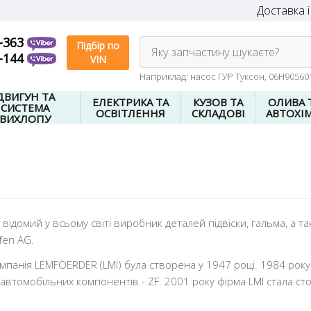
Доставка і
-363
Підбір по
Яку запчастину шукаєте?
-144
VIN
Наприклад: насос ГУР Туксон, 06H9056
ДВИГУН ТА
ЕЛЕКТРИКА ТА
КУЗОВ ТА
ОЛИВА 
СИСТЕМА
ОСВІТЛЕННЯ
СКЛАДОВІ
АВТОХІМ
ВИХЛОПУ
 відомий у всьому світі виробник деталей підвіски, гальма, а
fen AG.
мпанія LEMFOERDER (LMI) була створена у 1947 році. 1984 року
автомобільних компонентів - ZF. 2001 року фірма LMI стала сто