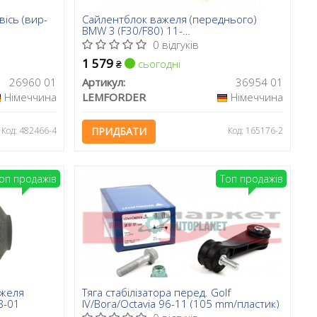
ісь (вир-
Сайлентблок важеля (переднього)
BMW 3 (F30/F80) 11-
B38/B47/N13/N20/N47
0 відгуків
1 579
сьогодні
₴
26960 01
Артикул:
36954 01
Німеччина
LEMFORDER
Німеччина
Код: 482466-4
ПРИДБАТИ
Код: 165176-2
оп продажів
Топ продажів
ажеля
Тяга стабілізатора перед. Golf
88-01
IV/Bora/Octavia 96-11 (105 mm/пластик)