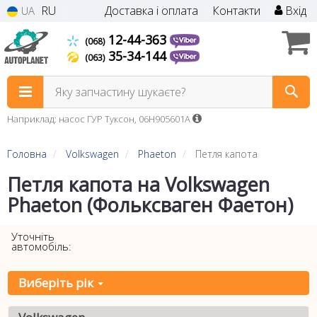
RU
Доставка і оплата
Контакти
Вхід
UA
12-44-363
(068)
35-34-144
(063)
Яку запчастину шукаєте?
Наприклад: насос ГУР Туксон, 06H905601A
Головна
Volkswagen
Phaeton
Петля капота
Петля капота на Volkswagen
Phaeton (Фольксваген Фаетон)
Уточніть
автомобіль:
Виберіть рік