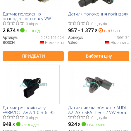
Датчик положення
Датчик положення колінвалу
розподільчого валу VW
Passat/Audi A4/A6 1.8-2.8 94-
0 відгуків
0 відгуків
08
2 874
957 - 1 377
сьогодні
від 0 дн.
₴
₴
Артикул:
0 232 101 024
Артикул:
366134
BOSCH
Німеччина
Valeo
Німеччина
ПРИДБАТИ
Вибрати ціну
Датчик розподілвалу
Датчик числа оборотів AUDI
FABIA/OCTAVIA 1.0-3.6, 95-
A2, A3 / SEAT Leon / VW Bora,
Golf, Polo
0 відгуків
0 відгуків
948
924
сьогодні
сьогодні
₴
₴