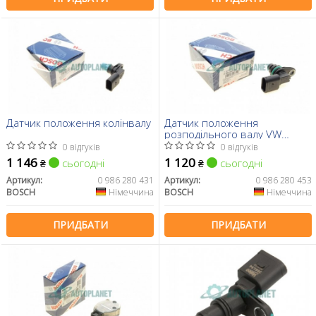
Датчик положення колінвалу
Датчик положення
розподільного валу VW
Caddy II 1.4 95-04/Caddy III
0 відгуків
0 відгуків
1.2TSI 95-
1 146
1 120
сьогодні
сьогодні
₴
₴
Артикул:
0 986 280 431
Артикул:
0 986 280 453
BOSCH
Німеччина
BOSCH
Німеччина
ПРИДБАТИ
ПРИДБАТИ