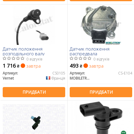
Датчик положення
Датчик положення
розподільного валу
распредвала
0 відгуків
0 відгуків
1 716
493
завтра
завтра
₴
₴
Артикул:
CS0105
Артикул:
CS-E104
Vernet
Франція
MOBILETRON
ПРИДБАТИ
ПРИДБАТИ