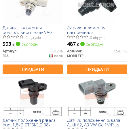
Датчик, положення
Датчик положення
розподільного валу VAG
распредвала
(вир-во ERA)
0 відгуків
0 відгуків
593
487
сьогодні
сьогодні
₴
₴
Артикул:
550120A
Артикул:
CS-E112
ERA
Італія
MOBILETRON
ПРИДБАТИ
ПРИДБАТИ
Датчик положення р/вала
Датчик положення р/вала
Audi 1,8- 2.0TFSI-3,0 08-
Audi A2, A3 VW Golf V/Plus,