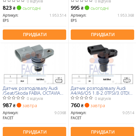
Jetta III 1.4TSI, 1.6FSI 02-
0 відгуків
0 відгуків
823
995
сьогодні
сьогодні
₴
₴
Артикул:
1.953.514
Артикул:
1.953.368
EPS
EPS
ПРИДБАТИ
ПРИДБАТИ
Датчик розподілвалу Audi
Датчик розподілвалу Audi
/Seat/Skoda FABIA, OCTAVIA
A4/A6/Q5 1.8-2.0TFSI/3.0TDI
1.0-3.6, 95-
08-
0 відгуків
0 відгуків
987
760
завтра
завтра
₴
₴
Артикул:
9.0368
Артикул:
9.0514
FACET
FACET
ПРИДБАТИ
ПРИДБАТИ