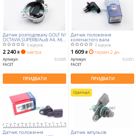
Датчик розподілвалу GOLF IV/
Датчик положення
OCTAVIA,SUPERB/Audi A4, A6
колінчастого вала
1.8-4.2 94-
0 відгуків
0 відгуків
2 240
1 609
завтра
термін 2 дн.
₴
₴
Артикул:
9.0365
Артикул:
9.0351
FACET
FACET
ПРИДБАТИ
ПРИДБАТИ
Оригінал
Датчик положення
Датчик імпульсів