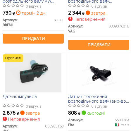
розподільного валу VW
розподільного валу
Caddy II 1.4 95-04/Caddy III
VW/Audi/Skoda/Seat 1.2, 1.4,
0 відгуків
0 відгуків
1.2TSI 95-
3.6 (03-) (030907601E) VAG
730
2 344
термін 2 дн.
завтра
₴
₴
Неповернення
Артикул:
60011
BREMI
Артикул:
030907601E
VAG
ПРИДБАТИ
ПРИДБАТИ
Оригінал
Датчик імпульсів
Датчик положення
розподільного валу (вир-во
ERA)
0 відгуків
0 відгуків
2 876
808
завтра
сьогодні
₴
₴
Неповернення
Артикул:
550026A
ERA
Італія
Артикул:
06E905163