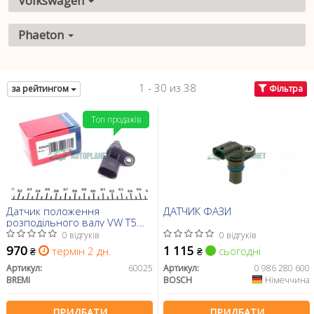
Volkswagen
Phaeton
1 - 30 из 38
за рейтингом
Фільтра
Топ продажів
Датчик положення
ДАТЧИК ФАЗИ
розподільного валу VW T5
2.5TDI 03-09
0 відгуків
0 відгуків
970
1 115
термін 2 дн.
сьогодні
₴
₴
Артикул:
60025
Артикул:
0 986 280 600
BREMI
BOSCH
Німеччина
ПРИДБАТИ
ПРИДБАТИ