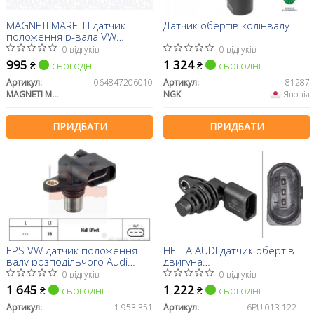
MAGNETI MARELLI датчик
Датчик обертів колінвалу
положення р-вала VW
Touareg 4
0 відгуків
0 відгуків
995
1 324
сьогодні
сьогодні
₴
₴
Артикул:
064847206010
Артикул:
81287
MAGNETI MARELLI
NGK
Японія
ПРИДБАТИ
ПРИДБАТИ
EPS VW датчик положення
HELLA AUDI датчик обертів
валу розподільчого Audi
двигуна
A3,Ford Galaxy,Golf
A3,Golf,Passat,Fabia,Octavia,
0 відгуків
0 відгуків
III,IV,Passat,Sharan,T5
BENTLEY, SEAT
1 645
1 222
сьогодні
сьогодні
₴
₴
Артикул:
1.953.351
Артикул:
6PU 013 122-671