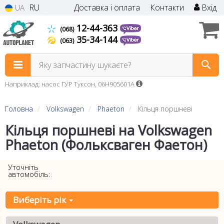
RU
Доставка і оплата
Контакти
Вхід
UA
12-44-363
(068)
35-34-144
(063)
Яку запчастину шукаєте?
Наприклад: насос ГУР Туксон, 06H905601A
Головна
Volkswagen
Phaeton
Кільця поршневі
Кільця поршневі на Volkswagen
Phaeton (Фольксваген Фаетон)
Уточніть
автомобіль:
Виберіть рік