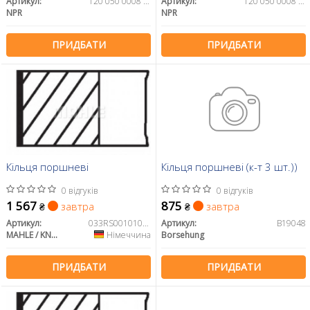
Артикул:
120 050 0008 00
Артикул:
120 050 0008 21
NPR
NPR
ПРИДБАТИ
ПРИДБАТИ
Кільця поршневі
Кільця поршневі (к-т 3 шт.))
0 відгуків
0 відгуків
1 567
875
завтра
завтра
₴
₴
Артикул:
033RS001010N1
Артикул:
B19048
MAHLE / KNECHT
Німеччина
Borsehung
ПРИДБАТИ
ПРИДБАТИ