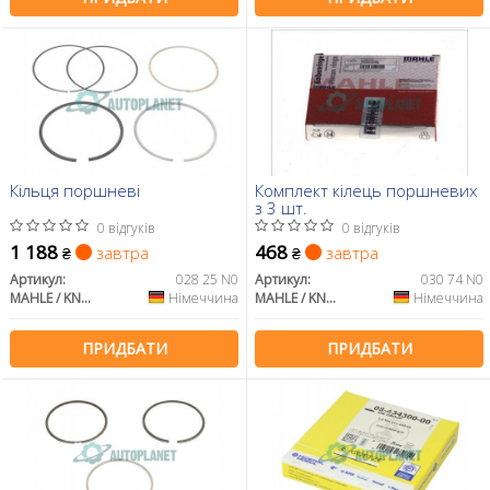
Кільця поршневі
Комплект кілець поршневих
з 3 шт.
0 відгуків
0 відгуків
1 188
468
завтра
завтра
₴
₴
Артикул:
028 25 N0
Артикул:
030 74 N0
MAHLE / KNECHT
Німеччина
MAHLE / KNECHT
Німеччина
ПРИДБАТИ
ПРИДБАТИ