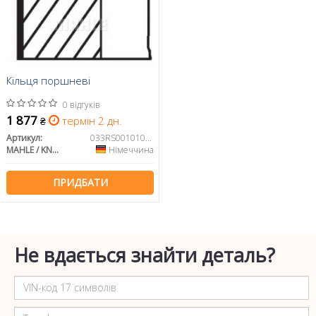
Кільця поршневі
0 відгуків
1 877
термін 2 дн.
₴
Артикул:
033RS001010N0
MAHLE / KNECHT
Німеччина
ПРИДБАТИ
Не вдається знайти деталь?