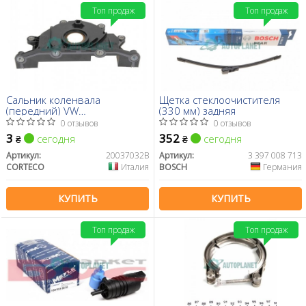
Топ продаж
Топ продаж
Сальник коленвала
Щетка стеклоочистителя
(передний) VW
(330 мм) задняя
Crafter/T6/Caddy 2.0 TDI 15-
0 отзывов
0 отзывов
3
352
сегодня
сегодня
₴
₴
Артикул:
20037032B
Артикул:
3 397 008 713
CORTECO
Италия
BOSCH
Германия
КУПИТЬ
КУПИТЬ
Топ продаж
Топ продаж