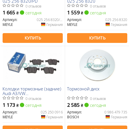
025 256 8320/PD
025 256 8320
0 отзывов
0 отзывов
1 665
1 559
сегодня
сегодня
₴
₴
Артикул:
025 256 8320/PD
Артикул:
025 256 8320
MEYLE
Германия
MEYLE
Германия
КУПИТЬ
КУПИТЬ
Колодки тормозные (задние)
Тормозной диск
Audi A3/VW
Golf/Touran/Passat VI 1.0-
0 отзывов
0 отзывов
2.0TDI/Skoda SuperB 12-(ATE)
1 173
2 585
сегодня
сегодня
₴
₴
Артикул:
025 250 0916
Артикул:
0 986 479 735
MEYLE
Германия
BOSCH
Германия