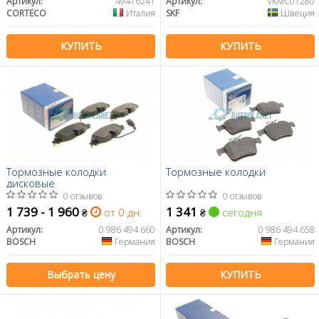
Артикул:
49416241
Артикул:
VKMC01280
CORTECO
Италия
SKF
Швеция
КУПИТЬ
КУПИТЬ
Тормозные колодки
Тормозные колодки
дисковые
0 отзывов
0 отзывов
1 739 - 1 960
1 341
от 0 дн.
сегодня
₴
₴
Артикул:
0 986 494 660
Артикул:
0 986 494 658
BOSCH
Германия
BOSCH
Германия
Выбрать цену
КУПИТЬ