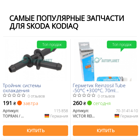
САМЫЕ ПОПУЛЯРНЫЕ ЗАПЧАСТИ
ДЛЯ SKODA KODIAQ
Топ продаж
Топ продаж
Тройник системы
Герметик Reinzosil Tube
охлаждения
-50°C +300°C, 70ml
(антрацит), использовать с
0 отзывов
0 отзывов
70-31415-00
191
260
завтра
сегодня
₴
₴
Артикул:
115 858
Артикул:
70-31414-10
TOPRAN / HANS PRIES
Германия
VICTOR REINZ
Германия
КУПИТЬ
КУПИТЬ