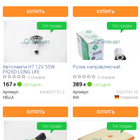
КУПИТЬ
КУПИТЬ
Топ продаж
Топ продаж
Автолампа H7 12V 55W
Ролик направляючий
PX26D LONG LIFE
0 отзывов
0 отзывов
167
389
сегодня
сегодня
₴
₴
Артикул:
8GH007157-201
Артикул:
532 0161 10
HELLA
INA
Германия
КУПИТЬ
КУПИТЬ
Топ продаж
Топ продаж