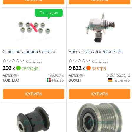
Топ продаж
Сальник клапана Corteco
Насос высокого давления
0 отзывов
0 отзывов
202
9 822
сегодня
завтра
₴
₴
Артикул:
19036019
Артикул:
0 261 520 572
CORTECO
Италия
BOSCH
Германия
КУПИТЬ
КУПИТЬ