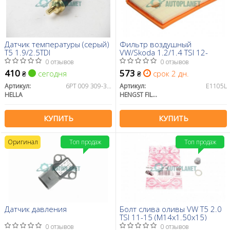
Датчик температуры (серый)
Фильтр воздушный
T5 1.9/2.5TDI
VW/Skoda 1.2/1.4 TSI 12-
0 отзывов
0 отзывов
410
573
сегодня
срок 2 дн.
₴
₴
Артикул:
6PT 009 309-331
Артикул:
E1105L
HELLA
HENGST FILTER
КУПИТЬ
КУПИТЬ
Оригинал
Топ продаж
Топ продаж
Датчик давления
Болт слива оливы VW T5 2.0
TSI 11-15 (M14x1.50x15)
0 отзывов
0 отзывов