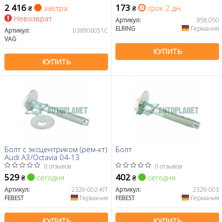
2 416
173
завтра
срок 2 дн.
₴
₴
Невозврат
Артикул:
858.050
ELRING
Германия
Артикул:
038906051C
VAG
КУПИТЬ
КУПИТЬ
Болт с эксцентриком (рем-кт)
Болт
Audi A3/Octavia 04-13
0 отзывов
0 отзывов
529
402
сегодня
сегодня
₴
₴
Артикул:
2329-002-KIT
Артикул:
2329-003
FEBEST
Германия
FEBEST
Германия
КУПИТЬ
КУПИТЬ