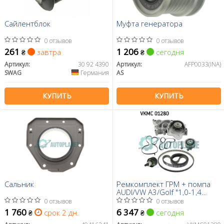
Сайлентблок
Муфта генератора
0 отзывов
0 отзывов
261
1 206
завтра
сегодня
₴
₴
Артикул:
30 92 4390
Артикул:
AFP0033(INA)
SWAG
Германия
AS
КУПИТЬ
КУПИТЬ
Сальник
Ремкомплект ГРМ + помпа
AUDI/VW A3/Golf "1,0-1,4
"11>>
0 отзывов
0 отзывов
1 760
6 347
срок 2 дн.
сегодня
₴
₴