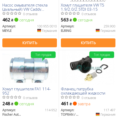
Насос омывателя стекла
Хомут глушителя VW T5
(дуальный) VW Caddy
1.9/2.0/2.5TDI 03-15
III/T5/Passat 03-
0 отзывов
0 отзывов
462
563
сегодня
сегодня
₴
₴
Артикул:
100 955 0010
Артикул:
259.900
MEYLE
Германия
ELRING
Германия
КУПИТЬ
КУПИТЬ
Топ продаж
Топ продаж
Хомут глушителя FA1 114-
Фланец патрубка
952
охлаждающей жидкости
0 отзывов
0 отзывов
248
461
сегодня
завтра
₴
₴
Артикул:
114-952
Артикул:
117 497
Fischer Automotive One (FA1)
TOPRAN / HANS PRIES
Германия