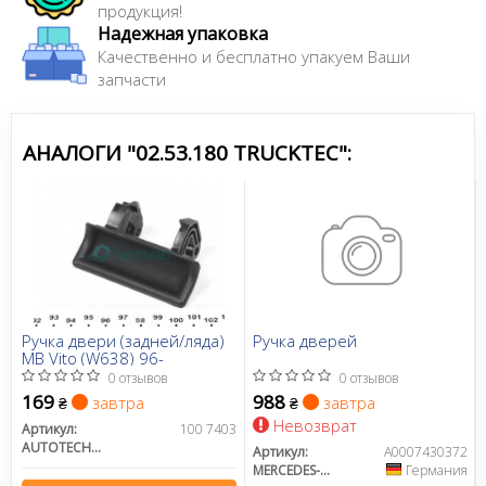
продукция!
Надежная упаковка
Качественно и бесплатно упакуем Ваши
запчасти
АНАЛОГИ "02.53.180 TRUCKTEC":
Ручка двери (задней/ляда)
Ручка дверей
MB Vito (W638) 96-
0 отзывов
0 отзывов
169
988
завтра
завтра
₴
₴
Невозврат
Артикул:
100 7403
AUTOTECHTEILE
Артикул:
A0007430372
MERCEDES-BENZ
Германия