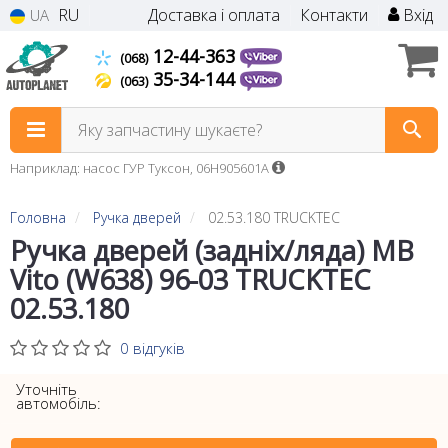
RU
Доставка і оплата
Контакти
Вхід
UA
12-44-363
(068)
35-34-144
(063)
Яку запчастину шукаєте?
Наприклад: насос ГУР Туксон, 06H905601A
Головна
Ручка дверей
02.53.180 TRUCKTEC
Ручка дверей (задніх/ляда) MB
Vito (W638) 96-03 TRUCKTEC
02.53.180
0 відгуків
Уточніть
автомобіль: