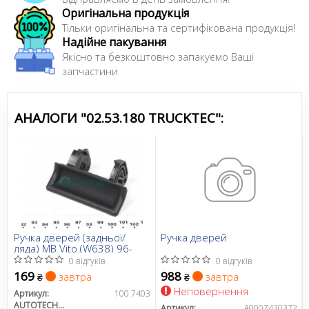
Оригінальна продукція
Тільки оригінальна та сертифікована продукція!
Надійне пакування
Якісно та безкоштовно запакуємо Ваші
запчастини
АНАЛОГИ "02.53.180 TRUCKTEC":
Ручка дверей (задньої/
Ручка дверей
ляда) MB Vito (W638) 96-
0 відгуків
0 відгуків
169
988
завтра
завтра
₴
₴
Неповернення
Артикул:
100 7403
AUTOTECHTEILE
Артикул:
A0007430372