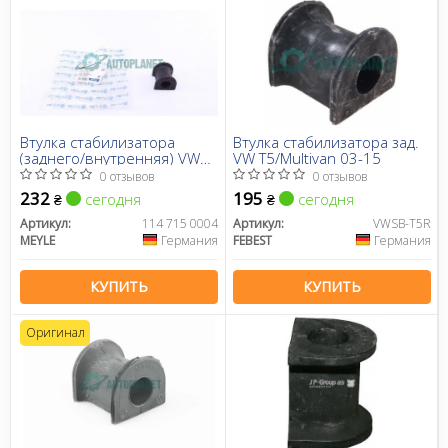
Втулка стабилизатора
Втулка стабилизатора зад.
(заднего/внутренняя) VW
VW T5/Multivan 03-15
T5 03- (d=21mm)
0 отзывов
0 отзывов
232
195
сегодня
сегодня
₴
₴
Артикул:
114 715 0004
Артикул:
VWSB-T5R
MEYLE
Германия
FEBEST
Германия
КУПИТЬ
КУПИТЬ
Оригинал