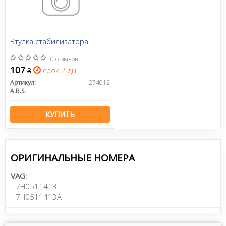
Втулка стабилизатора
0 отзывов
107
срок 2 дн.
₴
Артикул:
274012
A.B.S.
КУПИТЬ
ОРИГИНАЛЬНЫЕ НОМЕРА
VAG:
7H0511413
7H0511413A