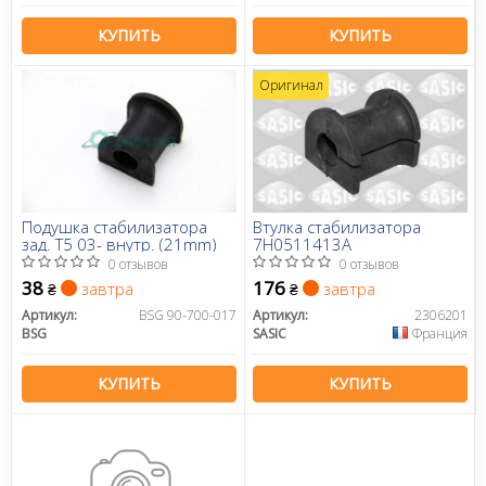
КУПИТЬ
КУПИТЬ
Оригинал
Подушка стабилизатора
Втулка стабилизатора
зад. T5 03- внутр. (21mm)
7H0511413A
0 отзывов
0 отзывов
38
176
завтра
завтра
₴
₴
Артикул:
BSG 90-700-017
Артикул:
2306201
BSG
SASIC
Франция
КУПИТЬ
КУПИТЬ