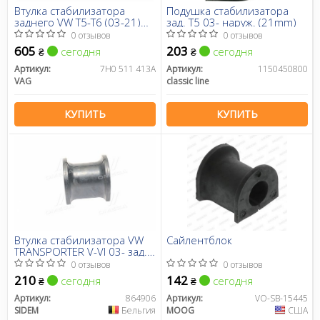
Втулка стабилизатора
Подушка стабилизатора
заднего VW T5-T6 (03-21)
зад. T5 03- наруж. (21mm)
(7H0511413A) VAG
0 отзывов
0 отзывов
605
203
сегодня
сегодня
₴
₴
Артикул:
7H0 511 413A
Артикул:
1150450800
VAG
classic line
КУПИТЬ
КУПИТЬ
Втулка стабилизатора VW
Сайлентблок
TRANSPORTER V-VI 03- зад.
мост (Пр-во SIDEM)
0 отзывов
0 отзывов
210
142
сегодня
сегодня
₴
₴
Артикул:
864906
Артикул:
VO-SB-15445
SIDEM
Бельгия
MOOG
США