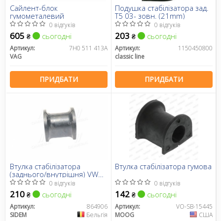
Сайлент-блок
Подушка стабілізатора зад.
гумометалевий
T5 03- зовн. (21mm)
0 відгуків
0 відгуків
605
203
сьогодні
сьогодні
₴
₴
Артикул:
7H0 511 413A
Артикул:
1150450800
VAG
classic line
ПРИДБАТИ
ПРИДБАТИ
Втулка стабілізатора
Втулка стабілізатора гумова
(заднього/внутрішня) VW
T5 03- (d=22mm)
0 відгуків
0 відгуків
210
142
сьогодні
сьогодні
₴
₴
Артикул:
864906
Артикул:
VO-SB-15445
SIDEM
Бельгія
MOOG
США