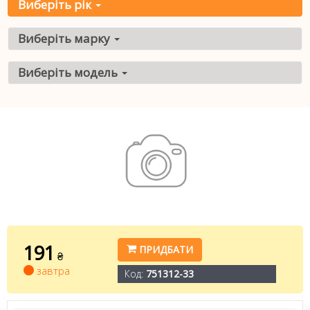
Виберіть рік
Виберіть марку
Виберіть модель
191
ПРИДБАТИ
₴
завтра
Код:
751312-33