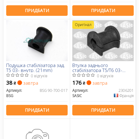
ПРИДБАТИ
ПРИДБАТИ
Оригінал
Подушка стабілізатора зад.
Втулка заднього
T5 03- внутр. (21mm)
стабілізатора T5/T6 03-
внутр. (21mm)
0 відгуків
0 відгуків
38
176
завтра
завтра
₴
₴
Артикул:
BSG 90-700-017
Артикул:
2306201
BSG
SASIC
Франція
ПРИДБАТИ
ПРИДБАТИ