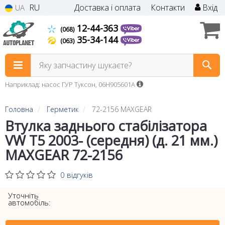
RU
Доставка і оплата
Контакти
Вхід
UA
12-44-363
(068)
35-34-144
(063)
Яку запчастину шукаєте?
Наприклад: насос ГУР Туксон, 06H905601A
Головна
Герметик
72-2156 MAXGEAR
Втулка заднього стабілізатора
VW T5 2003- (середня) (д. 21 мм.)
MAXGEAR 72-2156
0 відгуків
Уточніть
автомобіль: