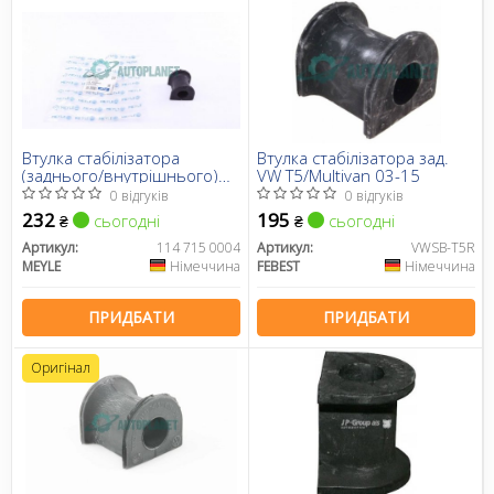
Втулка стабілізатора
Втулка стабілізатора зад.
(заднього/внутрішнього)
VW T5/Multivan 03-15
VW T5 03- (d=21mm)
0 відгуків
0 відгуків
232
195
сьогодні
сьогодні
₴
₴
Артикул:
114 715 0004
Артикул:
VWSB-T5R
MEYLE
Німеччина
FEBEST
Німеччина
ПРИДБАТИ
ПРИДБАТИ
Оригінал