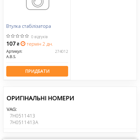
Втулка стабілізатора
0 відгуків
107
термін 2 дн.
₴
Артикул:
274012
A.B.S.
ПРИДБАТИ
ОРИГІНАЛЬНІ НОМЕРИ
VAG:
7H0511413
7H0511413A