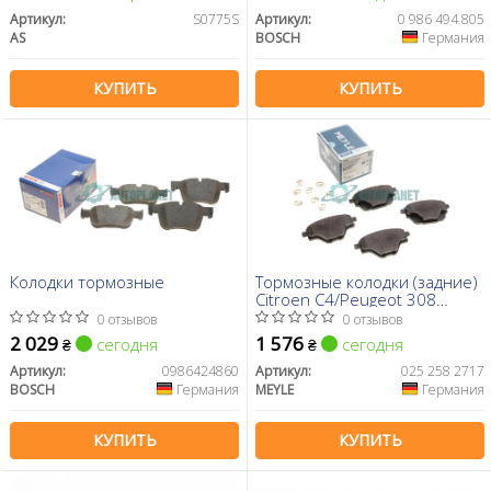
Артикул:
S0775S
Артикул:
0 986 494 805
AS
BOSCH
Германия
КУПИТЬ
КУПИТЬ
Колодки тормозные
Тормозные колодки (задние)
Citroen C4/Peugeot 308
13-/3008/5008 16-/508 18-
0 отзывов
0 отзывов
2 029
1 576
сегодня
сегодня
₴
₴
Артикул:
0986424860
Артикул:
025 258 2717
BOSCH
Германия
MEYLE
Германия
КУПИТЬ
КУПИТЬ