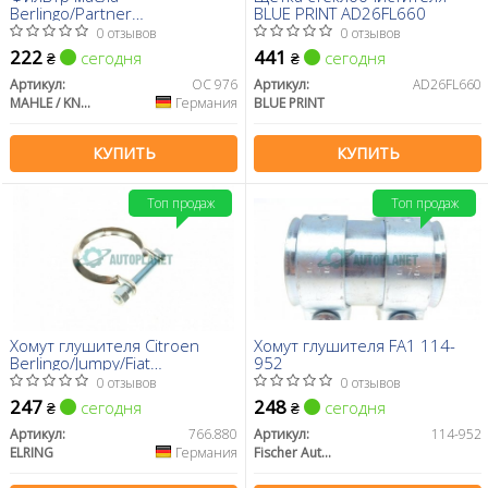
Berlingo/Partner
BLUE PRINT AD26FL660
1.8/1.9D/2.0HDI/1.1i/1.4i/1.8i
0 отзывов
0 отзывов
07.99>07
222
441
сегодня
сегодня
₴
₴
Артикул:
OC 976
Артикул:
AD26FL660
MAHLE / KNECHT
Германия
BLUE PRINT
КУПИТЬ
КУПИТЬ
Топ продаж
Топ продаж
Хомут глушителя Citroen
Хомут глушителя FA1 114-
Berlingo/Jumpy/Fiat
952
Scudo/Peugeot
0 отзывов
0 отзывов
Expert/Partner 96- (67mm)
247
248
сегодня
сегодня
₴
₴
Артикул:
766.880
Артикул:
114-952
ELRING
Германия
Fischer Automotive One (FA1)