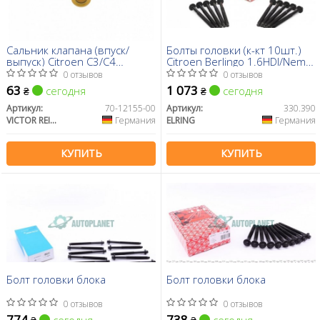
Сальник клапана (впуск/
Болты головки (к-кт 10шт.)
выпуск) Citroen C3/C4
Citroen Berlingo 1.6HDI/Nemo
Peugeot 208 12-
1.4HDI (M11x1.5x147)
0 отзывов
0 отзывов
63
1 073
сегодня
сегодня
₴
₴
Артикул:
70-12155-00
Артикул:
330.390
VICTOR REINZ
Германия
ELRING
Германия
КУПИТЬ
КУПИТЬ
Болт головки блока
Болт головки блока
0 отзывов
0 отзывов
774
738