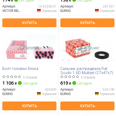
сегодня
сегодня
₴
₴
Артикул:
14-32336-01
Артикул:
267.551
VICTOR REINZ
Германия
ELRING
Германия
КУПИТЬ
КУПИТЬ
Болт головки блока
Сальник распредвала Fiat
Scudo 1.6D Multijet (27x47x7)
0 отзывов
0 отзывов
1 106
619
сегодня
сегодня
₴
₴
Артикул:
426.830
Артикул:
026.740
ELRING
Германия
ELRING
Германия
КУПИТЬ
КУПИТЬ