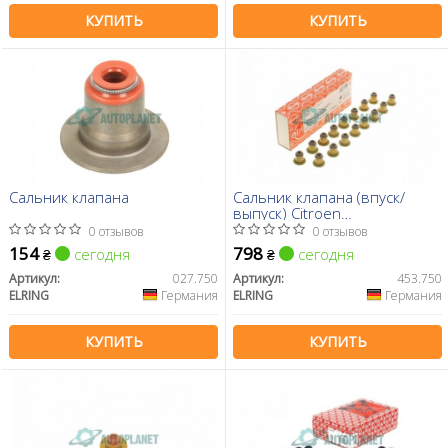
КУПИТЬ
КУПИТЬ
Сальник клапана
Сальник клапана (впуск/
выпуск) Citroen
Jumper/Jumpy/Peugeot
0 отзывов
0 отзывов
Boxer/Expert 2.0 HDi 11- (к-кт
154
798
сегодня
сегодня
₴
₴
16шт)
Артикул:
027.750
Артикул:
453.750
ELRING
Германия
ELRING
Германия
КУПИТЬ
КУПИТЬ