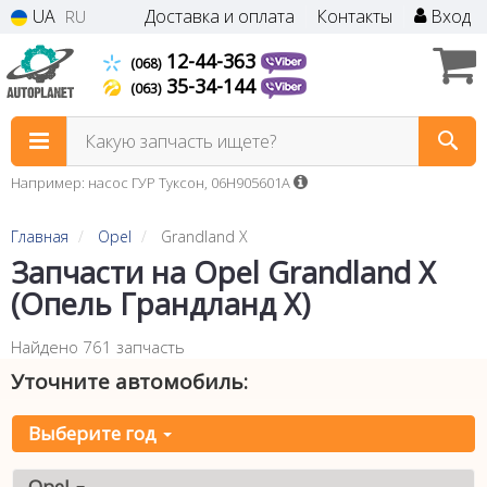
UA
Доставка и оплата
Контакты
Вход
RU
12-44-363
(068)
35-34-144
(063)
Какую запчасть ищете?
Например: насос ГУР Туксон, 06H905601A
Главная
Opel
Grandland X
Запчасти на Opel Grandland X
(Опель Грандланд X)
Найдено 761 запчасть
Уточните автомобиль:
Выберите год
Opel