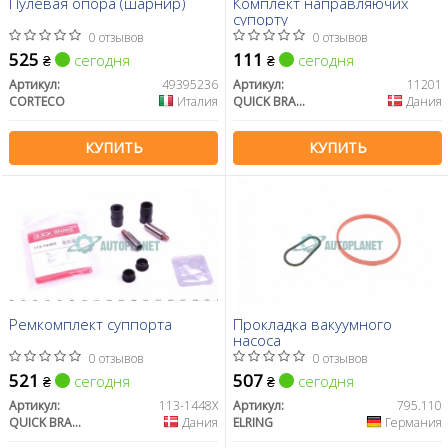
Пулевая опора (шарнир)
Комплект направляючих
супорту
0 отзывов
0 отзывов
525
111
сегодня
сегодня
₴
₴
Артикул:
49395236
Артикул:
11201
CORTECO
Италия
QUICK BRAKE
Дания
КУПИТЬ
КУПИТЬ
Ремкомплект суппорта
Прокладка вакуумного
насоса
0 отзывов
0 отзывов
521
507
сегодня
сегодня
₴
₴
Артикул:
113-1448X
Артикул:
795.110
QUICK BRAKE
Дания
ELRING
Германия