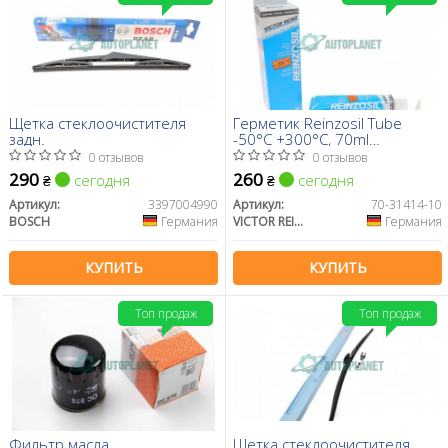
Щетка стеклоочистителя
Герметик Reinzosil Tube
задн.
-50°C +300°C, 70ml
(антрацит), использовать с
0 отзывов
0 отзывов
70-31415-00
290
260
сегодня
сегодня
₴
₴
Артикул:
3397004990
Артикул:
70-31414-10
BOSCH
Германия
VICTOR REINZ
Германия
КУПИТЬ
КУПИТЬ
Топ продаж
Топ продаж
Фильтр масла
Щетка стеклоочистителя