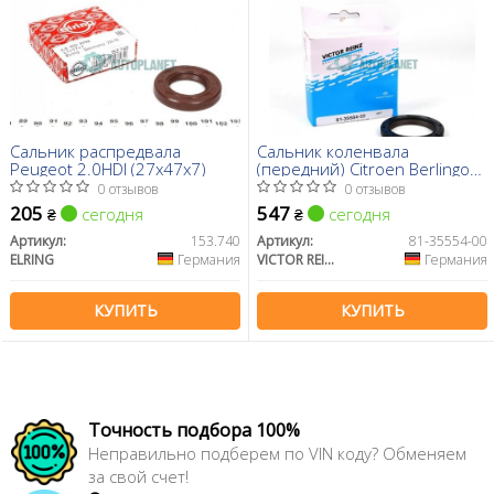
Сальник распредвала
Сальник коленвала
Peugeot 2.0HDI (27x47x7)
(передний) Citroen Berlingo
1.6HDi (40x55x6.4)
0 отзывов
0 отзывов
205
547
сегодня
сегодня
₴
₴
Артикул:
153.740
Артикул:
81-35554-00
ELRING
Германия
VICTOR REINZ
Германия
КУПИТЬ
КУПИТЬ
Точность подбора 100%
Неправильно подберем по VIN коду? Обменяем
за свой счет!