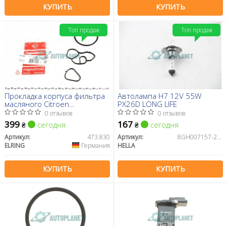
КУПИТЬ
КУПИТЬ
Топ продаж
Топ продаж
Прокладка корпуса фильтра
Автолампа H7 12V 55W
масляного Citroen
PX26D LONG LIFE
Berlingo/Peugeot Partner
0 отзывов
0 отзывов
1.6VTi 09-
399
167
сегодня
сегодня
₴
₴
Артикул:
473.830
Артикул:
8GH007157-201
ELRING
Германия
HELLA
КУПИТЬ
КУПИТЬ