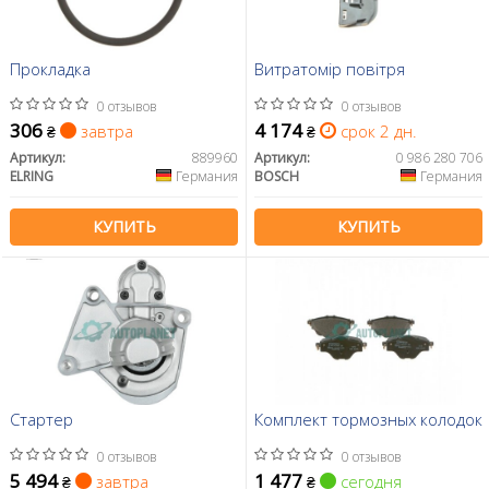
Прокладка
Витратомір повітря
0 отзывов
0 отзывов
306
4 174
завтра
срок 2 дн.
₴
₴
Артикул:
889960
Артикул:
0 986 280 706
ELRING
Германия
BOSCH
Германия
КУПИТЬ
КУПИТЬ
Стартер
Комплект тормозных колодок
0 отзывов
0 отзывов
5 494
1 477
завтра
сегодня
₴
₴