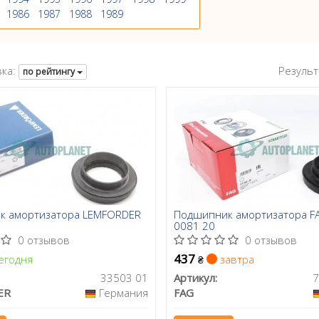
1986
1987
1988
1989
ка:
Результ
по рейтингу
к амортизатора LEMFORDER
Подшипник амортизатора F
0081 20
0 отзывов
0 отзывов
437
егодня
завтра
₴
33503 01
Артикул:
7
ER
Германия
FAG