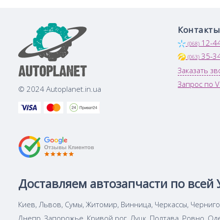
Контакты
12-4
(068)
35-3
(063)
Заказать зв
Запрос по V
© 2024 Autoplanet.in.ua
Доставляем автозапчасти по всей 
Киев, Львов, Сумы, Житомир, Винница, Черкассы, Черниг
Днепр, Запорожье, Кривой рог, Луцк, Полтава, Ровно, Од