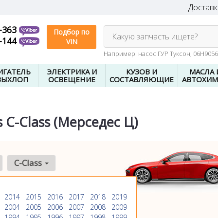
Доставк
-363
Подбор по
Какую запчасть ищете?
-144
VIN
Например: насос ГУР Туксон, 06H905
ИГАТЕЛЬ
ЭЛЕКТРИКА И
КУЗОВ И
МАСЛА 
ВЫХЛОП
ОСВЕЩЕНИЕ
СОСТАВЛЯЮЩИЕ
АВТОХИМ
C-Class (Мерседес Ц)
C-Class
2014
2015
2016
2017
2018
2019
2004
2005
2006
2007
2008
2009
1994
1995
1996
1997
1998
1999