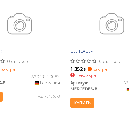
к
GLEITLAGER
0 отзывов
0 отзывов
1 352
завтра
завтра
₴
Невозврат
A2043210083
MERCEDES-BENZ
Германия
Артикул:
MERCEDES-BENZ
Код: 701060-8
КУПИТЬ