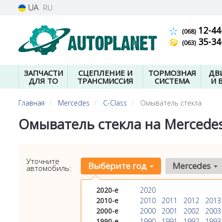
UA
RU
12-44
(068)
35-34
(063)
ЗАПЧАСТИ
СЦЕПЛЕНИЕ И
ТОРМОЗНАЯ
ДВ
ДЛЯ ТО
ТРАНСМИССИЯ
СИСТЕМА
И 
Главная
Mercedes
C-Class
Омыватель стекла
Омыватель стекла на Mercedes 
Уточните
Выберите год
Mercedes
автомобиль:
2020-е
2020
2010-е
2010
2011
2012
2013
2000-е
2000
2001
2002
2003
1990-е
1990
1991
1992
1993