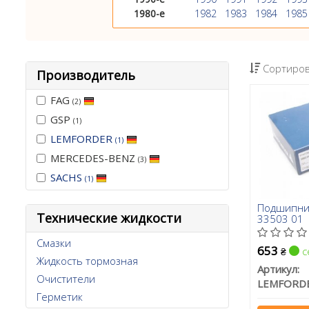
1980-е
1982
1983
1984
1985
Сортиров
Производитель
FAG
(2)
GSP
(1)
LEMFORDER
(1)
MERCEDES-BENZ
(3)
SACHS
(1)
Подшипни
Технические жидкости
33503 01
Смазки
653
с
₴
Жидкость тормозная
Артикул:
Очистители
LEMFORD
Герметик