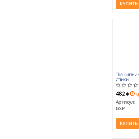
КУПИТЬ
Підшипник
стійки
482
с
₴
Артикул:
GSP
КУПИТЬ