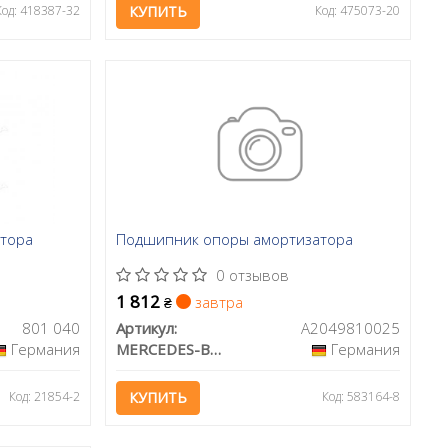
Код: 418387-32
КУПИТЬ
Код: 475073-20
тора
Подшипник опоры амортизатора
0 отзывов
1 812
завтра
₴
801 040
Артикул:
A2049810025
Германия
MERCEDES-BENZ
Германия
Код: 21854-2
КУПИТЬ
Код: 583164-8