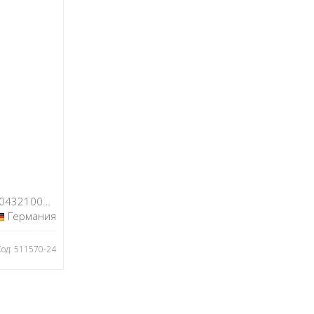
A204321008364
Германия
Код: 511570-24