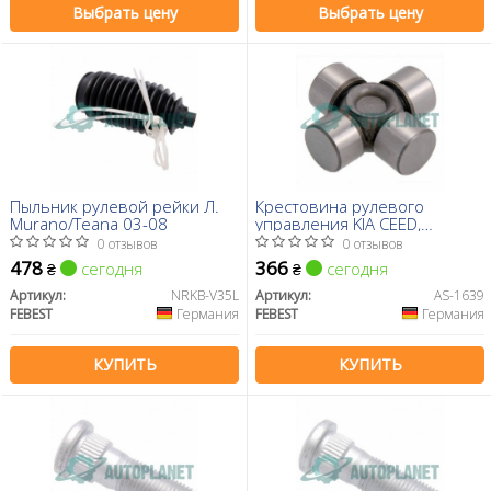
Выбрать цену
Выбрать цену
Пыльник рулевой рейки Л.
Крестовина рулевого
Murano/Teana 03-08
управления KIA CEED,
CORENTO, HYUNDAY I30.
0 отзывов
0 отзывов
ACCENT 94-(Пр-во FEBEST)
478
366
сегодня
сегодня
₴
₴
Артикул:
NRKB-V35L
Артикул:
AS-1639
FEBEST
Германия
FEBEST
Германия
КУПИТЬ
КУПИТЬ