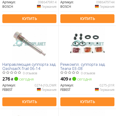
Артикул:
0986479R14
Артикул:
0986479T44
BOSCH
Германия
BOSCH
Германия
КУПИТЬ
КУПИТЬ
Направляющая суппорта зад.
Ремкомпл. суппорта зад.
Qashqai/X-Trail 06-14
Teana 03-08
0 отзывов
0 отзывов
276
409
сегодня
сегодня
₴
₴
Артикул:
0274-J10LOWR
Артикул:
0275-J31R
FEBEST
Германия
FEBEST
Германия
КУПИТЬ
КУПИТЬ