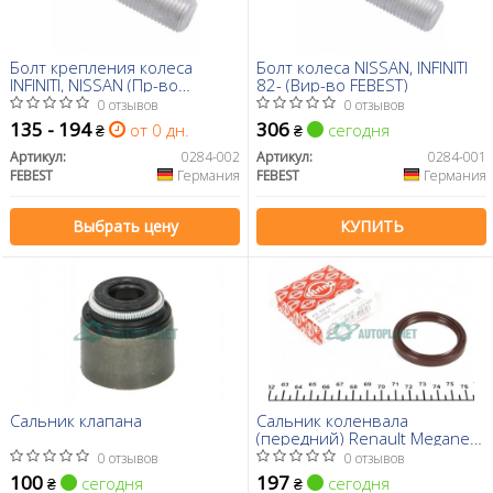
Болт крепления колеса
Болт колеса NISSAN, INFINITI
INFINITI, NISSAN (Пр-во
82- (Вир-во FEBEST)
FEBEST)
0 отзывов
0 отзывов
135 - 194
306
от 0 дн.
сегодня
₴
₴
Артикул:
0284-002
Артикул:
0284-001
FEBEST
Германия
FEBEST
Германия
Выбрать цену
КУПИТЬ
Сальник клапана
Сальник коленвала
(передний) Renault Megane
2.0 CVT 09- (46x58x7)
0 отзывов
0 отзывов
100
197
сегодня
сегодня
₴
₴