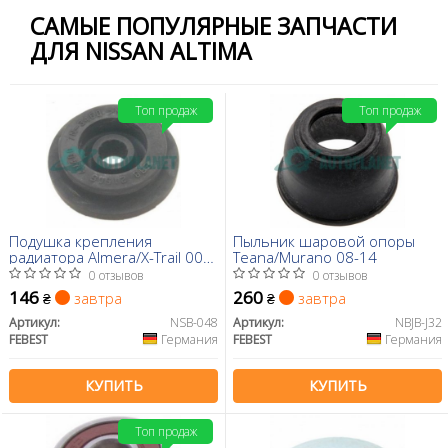
САМЫЕ ПОПУЛЯРНЫЕ ЗАПЧАСТИ
ДЛЯ NISSAN ALTIMA
Топ продаж
Топ продаж
Подушка крепления
Пыльник шаровой опоры
радиатора Almera/X-Trail 00-
Teana/Murano 08-14
13
0 отзывов
0 отзывов
146
260
завтра
завтра
₴
₴
Артикул:
NSB-048
Артикул:
NBJB-J32
FEBEST
Германия
FEBEST
Германия
КУПИТЬ
КУПИТЬ
Топ продаж