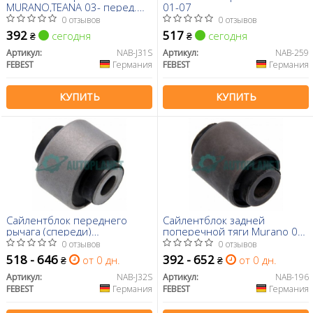
MURANO,TEANA 03- перед.
01-07
мост с двух сторон Пр-во
0 отзывов
0 отзывов
FEBEST)
392
517
сегодня
сегодня
₴
₴
Артикул:
NAB-J31S
Артикул:
NAB-259
FEBEST
Германия
FEBEST
Германия
КУПИТЬ
КУПИТЬ
Сайлентблок переднего
Сайлентблок задней
рычага (спереди)
поперечной тяги Murano 02-
Teana/Murano 08-14
07
0 отзывов
0 отзывов
518 - 646
392 - 652
от 0 дн.
от 0 дн.
₴
₴
Артикул:
NAB-J32S
Артикул:
NAB-196
FEBEST
Германия
FEBEST
Германия