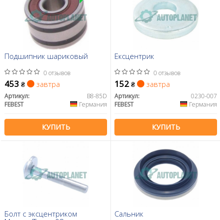
Подшипник шариковый
Ексцентрик
0 отзывов
0 отзывов
453
152
завтра
завтра
₴
₴
Артикул:
B8-85D
Артикул:
0230-007
FEBEST
Германия
FEBEST
Германия
КУПИТЬ
КУПИТЬ
Болт с эксцентриком
Сальник