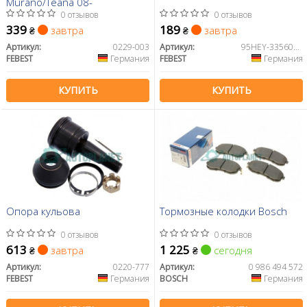
Murano/Teana 08-
0 отзывов
0 отзывов
339
189
завтра
завтра
₴
₴
Артикул:
0229-003
Артикул:
95HEY-33560814C
FEBEST
Германия
FEBEST
Германия
КУПИТЬ
КУПИТЬ
Опора кульова
Тормозные колодки Bosch
0 отзывов
0 отзывов
613
1 225
завтра
сегодня
₴
₴
Артикул:
0220-777
Артикул:
0 986 494 572
FEBEST
Германия
BOSCH
Германия