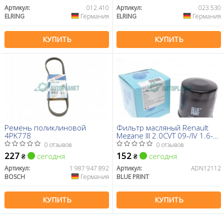
Артикул:
012.410
Артикул:
023.530
ELRING
Германия
ELRING
Германия
КУПИТЬ
КУПИТЬ
Ремень поликлиновой
Фильтр масляный Renault
4PK778
Megane III 2.0CVT 09-/IV 1.6-
1.8Tce 15-
0 отзывов
0 отзывов
227
152
сегодня
сегодня
₴
₴
Артикул:
1 987 947 892
Артикул:
ADN12112
BOSCH
Германия
BLUE PRINT
КУПИТЬ
КУПИТЬ