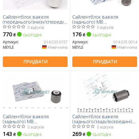
Сайлентблок важеля
Сайлентблок важеля
(переднього/знизу/спереду)
(заднього) MB
MB (W211) 02-08
(W124/W201/W210) (попер.)
0 відгуків
0 відгуків
(повздовжнього)
770
176
сьогодні
сьогодні
₴
₴
Артикул:
014 033 0157
Артикул:
014 035 0014
MEYLE
Німеччина
MEYLE
Німеччина
ПРИДБАТИ
ПРИДБАТИ
Сайлентблок важеля
Сайлентблок важеля
(заднього) MB
(заднього/ззаду/всередині)
(W124/W202/W210)
DB (W124/W201/W202/W210)
0 відгуків
0 відгуків
84- (12x33)
143
269
сьогодні
сьогодні
₴
₴