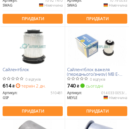
Артикул:
10 92 1410
Артикул:
10 79 0035
SWAG
Німеччина
SWAG
Німеччина
ПРИДБАТИ
ПРИДБАТИ
Сайлентблок
Сайлентблок важеля
(переднього/знизу) MB E-
class (W211/W220) 95-09
0 відгуків
0 відгуків
614
740
термін 2 дн.
сьогодні
₴
₴
Артикул:
510481
Артикул:
014 033 0053/HD
GSP
MEYLE
Німеччина
ПРИДБАТИ
ПРИДБАТИ