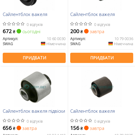
Сайлентблок важеля
Сайлентблок важеля
0 відгуків
0 відгуків
672
200
сьогодні
завтра
₴
₴
Артикул:
10 60 0030
Артикул:
10 79 0036
SWAG
Німеччина
SWAG
Німеччина
ПРИДБАТИ
ПРИДБАТИ
Сайлентблок важеля підвіски
Сайлентблок важеля
0 відгуків
0 відгуків
656
156
завтра
завтра
₴
₴