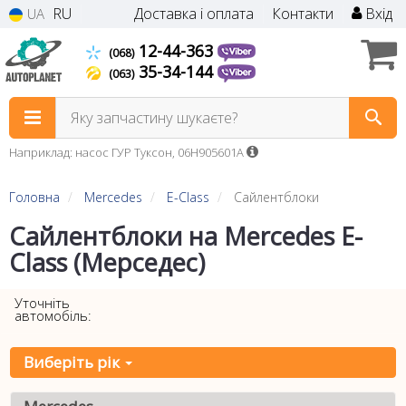
RU
Доставка і оплата
Контакти
Вхід
UA
12-44-363
(068)
35-34-144
(063)
Яку запчастину шукаєте?
Наприклад: насос ГУР Туксон, 06H905601A
Головна
Mercedes
E-Class
Сайлентблоки
Сайлентблоки на Mercedes E-
Class (Мерседес)
Уточніть
автомобіль:
Виберіть рік