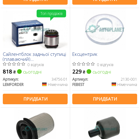
Топ продажів
Сайлентблок задньої ступиці
Ексцентрик
(плаваючий)
W201/202/203/124/210/140
0 відгуків
0 відгуків
818
229
сьогодні
сьогодні
₴
₴
Артикул:
34756 01
Артикул:
2130-001
LEMFORDER
Німеччина
FEBEST
Німеччина
ПРИДБАТИ
ПРИДБАТИ