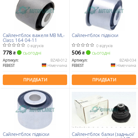
Сайлентблок важеля MB ML-
Сайлентблок підвіски
Class 164 04-11
0 відгуків
0 відгуків
778
506
сьогодні
сьогодні
₴
₴
Артикул:
BZAB-012
Артикул:
BZAB-034
FEBEST
Німеччина
FEBEST
Німеччина
ПРИДБАТИ
ПРИДБАТИ
Сайлентблок підвіски
Сайлентблок балки (задньої/