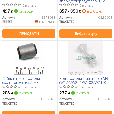
зверху/спереду/ззовні) MB E-
class (W211/S211) 02-09
0 відгуків
0 відгуків
497
857 - 950
сьогодні
від 0 дн.
₴
₴
Артикул:
BZAB-033
Артикул:
02.32.071
FEBEST
Німеччина
TRUCKTEC
ПРИДБАТИ
Вибрати ціну
Сайлентблок важеля
Болт важеля (заднього) MB
(заднього/знизу) MB
(W124/W201/W202/W210)
(W124/W201/W202)
82- (M12x1.5)
0 відгуків
0 відгуків
208
277
сьогодні
сьогодні
₴
₴
Артикул:
02.32.029
Артикул:
02.32.026
TRUCKTEC
TRUCKTEC