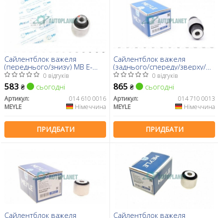
Сайлентблок важеля
Сайлентблок важеля
(переднього/знизу) MB E-
(заднього/спереду/зверху/
class (W212) 09-
всередині) MB C-class
0 відгуків
0 відгуків
(W204/W205)/E-class
583
865
сьогодні
сьогодні
₴
₴
(W212/W213)
Артикул:
014 610 0016
Артикул:
014 710 0013
MEYLE
Німеччина
MEYLE
Німеччина
ПРИДБАТИ
ПРИДБАТИ
Сайлентблок важеля
Сайлентблок важеля