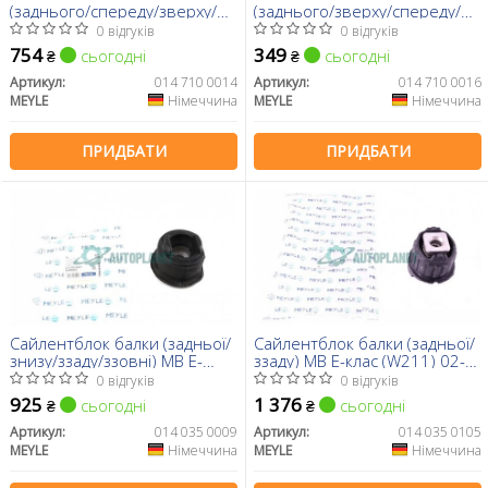
(заднього/спереду/зверху/
(заднього/зверху/спереду/
ззовні) MB C-class
ззовні) MB C-class
0 відгуків
0 відгуків
(W204/W205)/E-class
(W/S204)/E-class (W/S212) 07-
754
349
сьогодні
сьогодні
₴
₴
(W212/W213) 07-
Артикул:
014 710 0014
Артикул:
014 710 0016
MEYLE
Німеччина
MEYLE
Німеччина
ПРИДБАТИ
ПРИДБАТИ
Сайлентблок балки (задньої/
Сайлентблок балки (задньої/
знизу/ззаду/ззовні) MB E-
ззаду) MB E-клас (W211) 02-
class (W124) 93-95
08
0 відгуків
0 відгуків
925
1 376
сьогодні
сьогодні
₴
₴
Артикул:
014 035 0009
Артикул:
014 035 0105
MEYLE
Німеччина
MEYLE
Німеччина