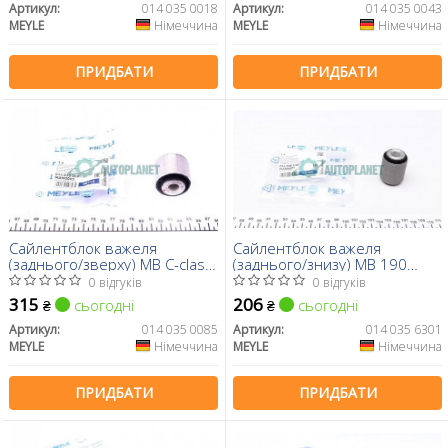
Артикул:
014 035 0018
Артикул:
014 035 0043
MEYLE
Німеччина
MEYLE
Німеччина
ПРИДБАТИ
ПРИДБАТИ
Сайлентблок важеля
Сайлентблок важеля
(заднього/зверху) MB C-class
(заднього/знизу) MB 190
(W204/205) E-class
(W201)/ C-Class (W202/203)/
0 відгуків
0 відгуків
(W211/212/213) 03-
E-claas (W124/W210) -02
315
206
сьогодні
сьогодні
₴
₴
Артикул:
014 035 0085
Артикул:
014 035 6301
MEYLE
Німеччина
MEYLE
Німеччина
ПРИДБАТИ
ПРИДБАТИ