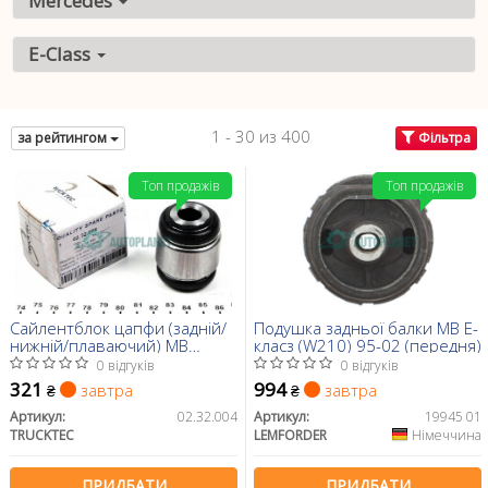
Mercedes
E-Class
1 - 30 из 400
за рейтингом
Фільтра
Топ продажів
Топ продажів
Сайлентблок цапфи (задній/
Подушка задньої балки MB E-
нижній/плаваючий) MB
класз (W210) 95-02 (передня)
(W124/W202/203/204/210/212/221)
0 відгуків
0 відгуків
321
994
завтра
завтра
₴
₴
Артикул:
02.32.004
Артикул:
19945 01
TRUCKTEC
LEMFORDER
Німеччина
ПРИДБАТИ
ПРИДБАТИ