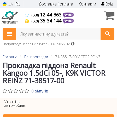
RU
Доставка і оплата
Контакти
Вхід
UA
12-44-363
(068)
35-34-144
(063)
Яку запчастину шукаєте?
Наприклад: насос ГУР Туксон, 06H905601A
Головна
Всі прокладки
71-38517-00 VICTOR REINZ
Прокладка піддона Renault
Kangoo 1.5dCi 05-, K9K VICTOR
REINZ 71-38517-00
0 відгуків
Уточніть
автомобіль: