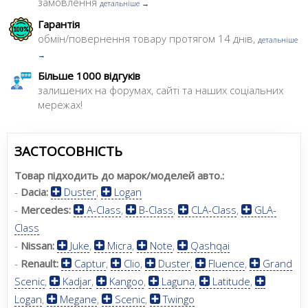
замовлення
детальніше →
Гарантія
обмін/повернення товару протягом 14 днів,
детальніше
→
Більше 1000 відгуків
залишених на форумах, сайті та наших соціальних
мережах!
ЗАСТОСОВНІСТЬ
Товар підходить до марок/моделей авто.:
-
Dacia:
Duster
,
Logan
-
Mercedes:
A-Class
,
B-Class
,
CLA-Class
,
GLA-
Class
-
Nissan:
Juke
,
Micra
,
Note
,
Qashqai
-
Renault:
Captur
,
Clio
,
Duster
,
Fluence
,
Grand
Scenic
,
Kadjar
,
Kangoo
,
Laguna
,
Latitude
,
Logan
,
Megane
,
Scenic
,
Twingo