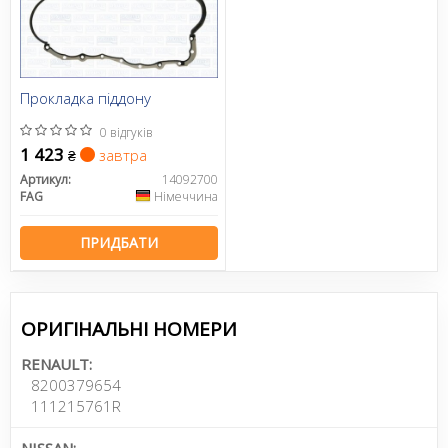
Прокладка піддону
0 відгуків
1 423
завтра
₴
Артикул:
14092700
FAG
Німеччина
ПРИДБАТИ
ОРИГІНАЛЬНІ НОМЕРИ
RENAULT:
8200379654
111215761R
NISSAN: