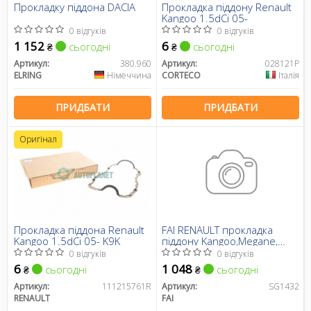
Прокладку піддона DACIA
Прокладка піддону Renault
Kangoo 1.5dCi 05-
0 відгуків
0 відгуків
1 152
6
сьогодні
сьогодні
₴
₴
Артикул:
380.960
Артикул:
028121P
ELRING
Німеччина
CORTECO
Італія
ПРИДБАТИ
ПРИДБАТИ
Оригінал
Прокладка піддона Renault
FAI RENAULT прокладка
Kangoo 1.5dCi 05- K9K
піддону Kangoo,Megane,
Logan 1.5dCi
0 відгуків
0 відгуків
6
1 048
сьогодні
сьогодні
₴
₴
Артикул:
111215761R
Артикул:
SG1432
RENAULT
FAI