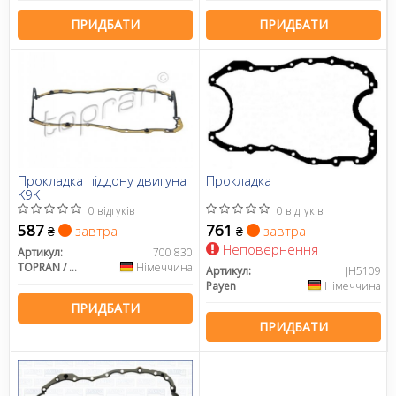
ПРИДБАТИ
ПРИДБАТИ
Прокладка піддону двигуна
Прокладка
K9K
0 відгуків
0 відгуків
587
761
завтра
завтра
₴
₴
Неповернення
Артикул:
700 830
TOPRAN / HANS PRIES
Німеччина
Артикул:
JH5109
Payen
Німеччина
ПРИДБАТИ
ПРИДБАТИ