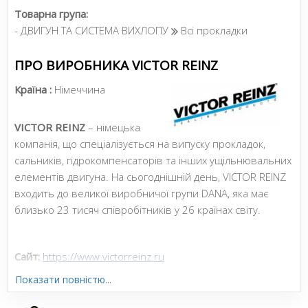
Товарна група:
- ДВИГУН ТА СИСТЕМА ВИХЛОПУ
Всі прокладки
ПРО ВИРОБНИКА VICTOR REINZ
Країна :
Німеччина
VICTOR REINZ
– німецька
компанія, що спеціалізується на випуску прокладок,
сальників, гідрокомпенсаторів та інших ущільнювальних
елементів двигуна. На сьогоднішній день, VICTOR REINZ
входить до великої виробничої групи DANA, яка має
близько 23 тисяч співробітників у 26 країнах світу.
Сайт:
https://www.victorreinz.ru
Показати повністю...
Усі запчастини VICTOR REINZ →