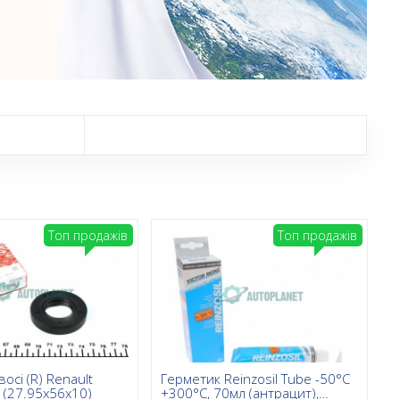
Топ продажів
Топ продажів
осі (R) Renault
Герметик Reinzosil Tube -50°C
 (27.95x56x10)
+300°C, 70мл (антрацит),