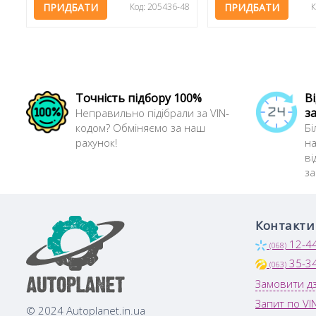
ПРИДБАТИ
Код: 205436-48
ПРИДБАТИ
К
Точність підбору 100%
В
з
Неправильно підібрали за VIN-
кодом? Обміняємо за наш
Бі
рахунок!
на
ві
з
Контакти
12-4
(068)
35-3
(063)
Замовити дз
Запит по VI
© 2024 Autoplanet.in.ua