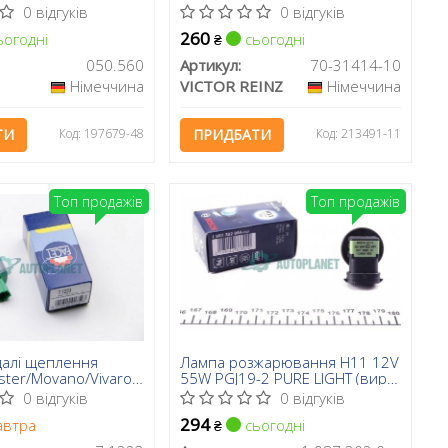
використовувати з 70-31415-
0 відгуків
0 відгуків
00
260
огодні
сьогодні
₴
050.560
Артикул:
70-31414-10
Німеччина
VICTOR REINZ
Німеччина
ТИ
Код: 197679-48
ПРИДБАТИ
Код: 213491-11
Топ продажів
Топ продажів
далі щеплення
Лампа розжарювання H11 12V
ter/Movano/Vivaro/Trafic
55W PGJ19-2 PURE LIGHT (вир-
во Bosch)
0 відгуків
0 відгуків
294
автра
сьогодні
₴