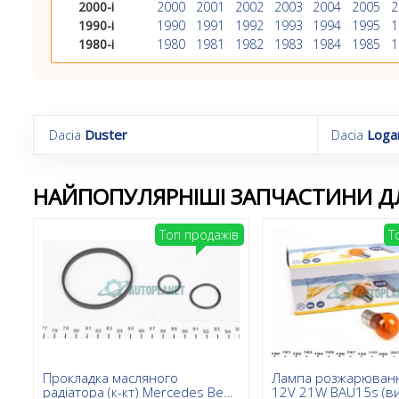
2000-і
2000
2001
2002
2003
2004
2005
2
1990-і
1990
1991
1992
1993
1994
1995
1
1980-і
1980
1981
1982
1983
1984
1985
1
Dacia
Duster
Dacia
Loga
НАЙПОПУЛЯРНІШІ ЗАПЧАСТИНИ ДЛ
Топ продажів
Т
Прокладка масляного
Лампа розжарюван
радіатора (к-кт) Mercedes Benz
12V 21W BAU15s (в