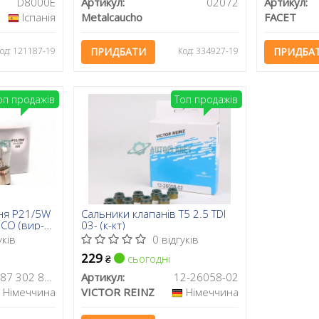
D8000E
Артикул:
02072
Артикул:
Іспанія
Metalcaucho
FACET
од: 121187-19
ПРИДБАТИ
Код: 334927-19
ПРИДБА
оп продажів
Топ продажів
ня P21/5W
Сальники клапанів T5 2.5 TDI
CO (вир-
03- (к-кт)
уків
0 відгуків
229
сьогодні
₴
1 987 302 814
Артикул:
12-26058-02
Німеччина
VICTOR REINZ
Німеччина