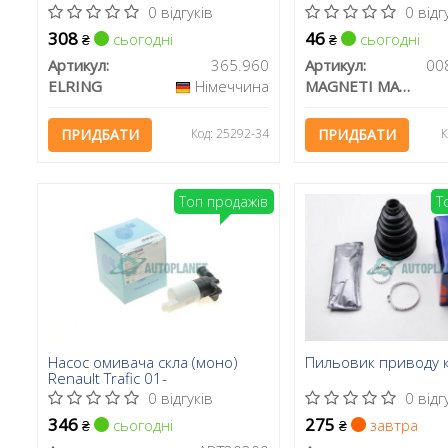
Citan / Renault Dokker/Kangoo
Magneti Marelli)
0 відгуків
0 відг
1.5 DCI
308
46
сьогодні
сьогодні
₴
₴
Артикул:
365.960
Артикул:
ELRING
Німеччина
MAGNETI MARELLI
ПРИДБАТИ
Код: 25292-34
ПРИДБАТИ
К
Топ продажів
Т
Насос омивача скла (моно)
Пильовик приводу 
Renault Trafic 01-
0 відгуків
0 відг
346
275
сьогодні
завтра
₴
₴