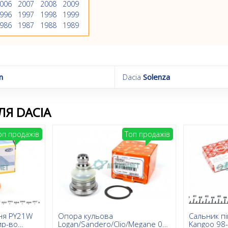
006
2007
2008
2009
996
1997
1998
1999
986
1987
1988
1989
n
Dacia
Solenza
Я DACIA
оп продажів
Топ продажів
ня PY21W
Опора кульова
Сальник пів
ир-во
Logan/Sandero/Clio/Megane 03-
Kangoo 98-