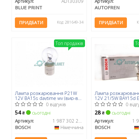
Артикул:
ADT30309
Артикул:
BLUE PRINT
AUTOFREN
ПРИДБАТИ
Код: 281649-34
ПРИДБАТИ
К
Топ продажів
Т
Лампа розжарювання P21W
Лампа розжарюван
12V BA15s daytime wv (вир-во
12V 21/5W BAY15d E
Bosch)
во Bosch)
0 відгуків
0 відг
54
28
сьогодні
сьогодні
₴
₴
Артикул:
1 987 302 280
Артикул:
BOSCH
Німеччина
BOSCH