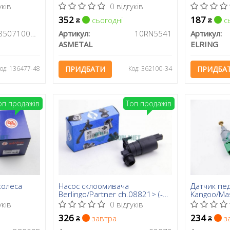
(конус 18мм)
уків
0 відгуків
352
187
сьогодні
сь
₴
₴
008507100000
Артикул:
10RN5541
Артикул:
ASMETAL
ELRING
од: 136477-48
ПРИДБАТИ
Код: 362100-34
ПРИДБА
оп продажів
Топ продажів
колеса
Насос склоомивача
Датчик пе
Berlingo/Partner ch.08821> (-
Kangoo/Mas
зад стекло)
01-
уків
0 відгуків
326
234
завтра
з
₴
₴