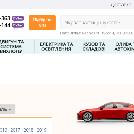
Доставка і
-363
Підбір по
Яку запчастину шукаєте?
-144
VIN
Наприклад: насос ГУР Туксон, 06H9056
ДВИГУН ТА
ЕЛЕКТРИКА ТА
КУЗОВ ТА
ОЛИВА 
СИСТЕМА
ОСВІТЛЕННЯ
СКЛАДОВІ
АВТОХІМ
ВИХЛОПУ
ель
016
2017
2018
2019