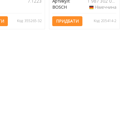
7.1223
Артикул:
1 987 302 084
BOSCH
Німеччина
ТИ
Код: 355265-32
ПРИДБАТИ
Код: 205414-2