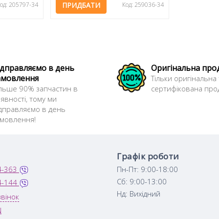
од: 205797-34
ПРИДБАТИ
Код: 259036-34
ідправляємо в день
Оригінальна про
амовлення
Тільки оригінальна 
льше 90% запчастин в
сертифікована прод
явності, тому ми
дправляємо в день
амовлення!
Графік роботи
4-363
Пн-Пт: 9:00-18:00
Сб: 9:00-13:00
4-144
Нд: Вихідний
вінок
N