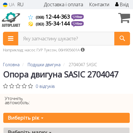
RU
Доставка і оплата
Контакти
Вхід
UA
12-44-363
(068)
35-34-144
(063)
Яку запчастину шукаєте?
Наприклад: насос ГУР Туксон, 06H905601A
Головна
Подушки двигуна
2704047 SASIC
Опора двигуна SASIC 2704047
0 відгуків
Уточніть
автомобіль:
Виберіть рік
Виберіть марку