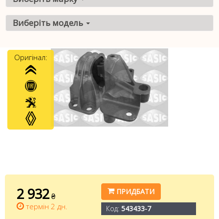
Виберіть модель
Оригінал:
2 932
ПРИДБАТИ
₴
термін 2 дн.
Код:
543433-7