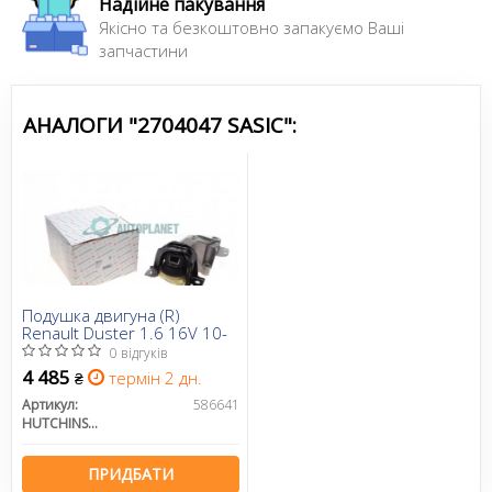
Надійне пакування
Якісно та безкоштовно запакуємо Ваші
запчастини
АНАЛОГИ "2704047 SASIC":
Подушка двигуна (R)
Renault Duster 1.6 16V 10-
0 відгуків
4 485
термін 2 дн.
₴
Артикул:
586641
HUTCHINSON
ПРИДБАТИ